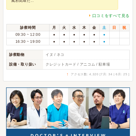
風邪気味だ...
口コミをすべて見る
診察時間
月
火
水
木
金
土
日
祝
09:30 ~ 12:00
●
●
●
●
●
●
16:30 ~ 19:00
●
●
●
●
●
●
診察動物
イヌ / ネコ
設備・取り扱い
クレジットカード / アニコム / 駐車場
↑
アクセス数: 4,320 [7月: 34 | 6月: 25 ]