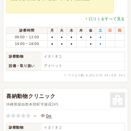
口コミをすべて見る
診察時間
月
火
水
木
金
土
日
祝
09:00 ~ 12:00
●
●
●
●
●
●
14:00 ~ 18:00
●
●
●
●
●
診察動物
イヌ / ネコ
設備・取り扱い
アイペット
↑
アクセス数: 6,251 [7月: 43 | 6月: 34 ]
喜納動物クリニック
沖縄県国頭郡本部町字謝花245
－
0
件
診察動物
イヌ / ネコ