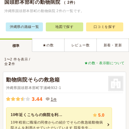
国頭郡本部町の動物病院
（ 2件）
沖縄県国頭郡本部町の動物病院 2件の一覧です。
沖縄県の路線一覧
地図で探す
口コミを探す
★の数
レビュー数
新着・更新
標準
1〜2 件を表示 /
★の数・表示順について
2
全
件
動物病院そらの救急箱
沖縄県国頭郡本部町字浦崎932-1
3.44
1
件
10年近くこちらの病院を利...
5.0
10年程前に職場の同僚からの紹介でそらの救急箱動物病
院さんを利用させていただいています 院長先生...