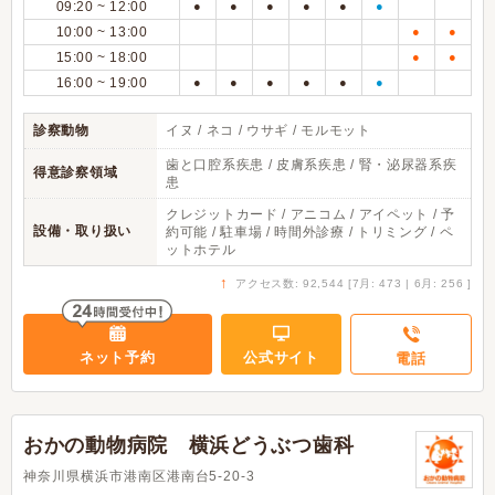
09:20 ~ 12:00
●
●
●
●
●
●
10:00 ~ 13:00
●
●
15:00 ~ 18:00
●
●
16:00 ~ 19:00
●
●
●
●
●
●
診察動物
イヌ / ネコ / ウサギ / モルモット
歯と口腔系疾患 / 皮膚系疾患 / 腎・泌尿器系疾
得意診察領域
患
クレジットカード / アニコム / アイペット / 予
設備・取り扱い
約可能 / 駐車場 / 時間外診療 / トリミング / ペ
ットホテル
↑
アクセス数: 92,544 [7月: 473 | 6月: 256 ]
ネット予約
公式サイト
電話
おかの動物病院 横浜どうぶつ歯科
神奈川県横浜市港南区港南台5-20-3