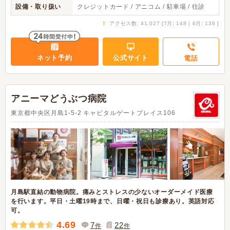
設備・取り扱い
クレジットカード / アニコム / 駐車場 / 往診
↑
アクセス数: 41,027 [7月: 148 | 6月: 136 ]
ネット予約
公式サイト
電話
アニーマどうぶつ病院
東京都中央区月島1-5-2 キャピタルゲートプレイス106
月島駅直結の動物病院。痛みとストレスの少ないオーダーメイド医療
を行います。平日・土曜19時まで、日曜・祝日も診療あり。英語対応
可。
4.69
7
22
件
件