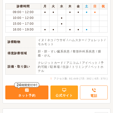
診察時間
月
火
水
木
金
土
日
祝
09:00 ~ 12:00
●
●
●
●
●
●
10:00 ~ 12:00
●
15:00 ~ 17:00
●
16:00 ~ 19:00
●
●
●
●
●
イヌ / ネコ / ウサギ / ハムスター / フェレット /
診察動物
モルモット
肝・胆・すい臓系疾患 / 整形外科系疾患 / 腫
得意診察領域
瘍・がん
クレジットカード / アニコム / アイペット / 予
設備・取り扱い
約可能 / 駐車場 / 往診 / トリミング / ペットホ
テル
↑
アクセス数: 92,449 [7月: 382 | 6月: 370 ]
ネット予約
公式サイト
電話