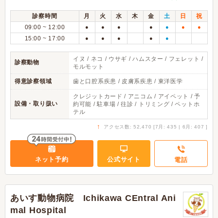
診察時間
月
火
水
木
金
土
日
祝
09:00 ~ 12:00
●
●
●
●
●
●
●
15:00 ~ 17:00
●
●
●
●
●
イヌ / ネコ / ウサギ / ハムスター / フェレット /
診察動物
モルモット
得意診察領域
歯と口腔系疾患 / 皮膚系疾患 / 東洋医学
クレジットカード / アニコム / アイペット / 予
設備・取り扱い
約可能 / 駐車場 / 往診 / トリミング / ペットホ
テル
↑
アクセス数: 52,470 [7月: 435 | 6月: 407 ]
ネット予約
公式サイト
電話
あいす動物病院 Ichikawa CEntral Ani
mal Hospital