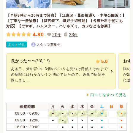
【早朝8時から20時まで診察】【江東区・葛西橋通り・木場公園近く】
【丁寧な一般診療】【腹腔鏡下、避妊手術可能】【各種外科手術にも
対応】【ウサギ、ハムスター、ハリネズミ、カメなども診察】
4.80
20
33
件
件
ネット予約
スタッフ募集中
良かった〜〜(*´Д｀*)
5.0
おす
ある日、犬の背中に3個のシコリを見つけ愕然！それまで
猫の
の病院には行かない！と決めていたので、必死で病院を
が出
探しまし...
に連絡.
口コミをすべて見る
診察時間
月
火
水
木
金
土
日
祝
08:00 ~ 09:00
●
●
●
●
●
●
●
09:00 ~ 12:00
●
●
●
●
●
●
●
16:00 ~ 20:00
●
●
●
●
●
●