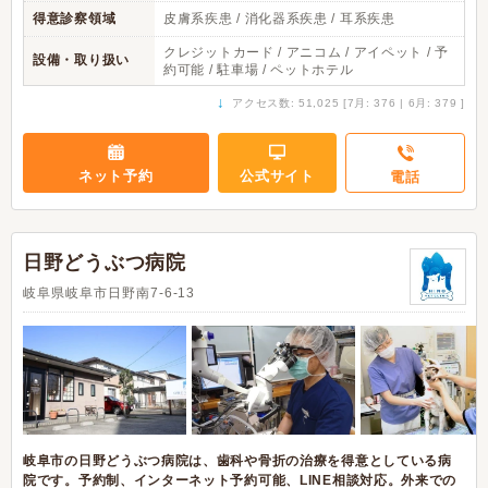
得意診察領域
皮膚系疾患 / 消化器系疾患 / 耳系疾患
クレジットカード / アニコム / アイペット / 予
設備・取り扱い
約可能 / 駐車場 / ペットホテル
↓
アクセス数: 51,025 [7月: 376 | 6月: 379 ]
ネット予約
公式サイト
電話
日野どうぶつ病院
岐阜県岐阜市日野南7-6-13
岐阜市の日野どうぶつ病院は、歯科や骨折の治療を得意としている病
院です。予約制、インターネット予約可能、LINE相談対応。外来での