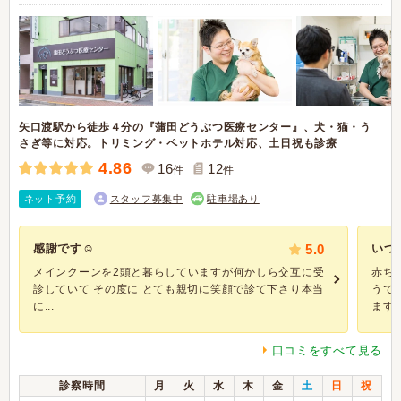
矢口渡駅から徒歩４分の『蒲田どうぶつ医療センター』、犬・猫・う
さぎ等に対応。トリミング・ペットホテル対応、土日祝も診療
4.86
16
12
件
件
ネット予約
スタッフ募集中
駐車場あり
感謝です☺️
5.0
いつ
メインクーンを2頭と暮らしていますが何かしら交互に受
赤ち
診していて その度に とても親切に笑顔で診て下さり本当
うで
に...
ます。 
口コミをすべて見る
診察時間
月
火
水
木
金
土
日
祝