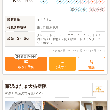
15:00 ~ 19:00
●
●
●
●
●
●
●
空いている
混んでいる
診察動物
イヌ / ネコ
得意診察領域
歯と口腔系疾患
クレジットカード / アニコム / アイペット / 予
設備・取り扱い
約可能 / 駐車場 / 時間外診療 / トリミング / ペ
ットホテル
↑
アクセス数: 83,193 [7月: 426 | 6月: 421 ]
ネット予約
公式サイト
電話
藤沢はたま犬猫病院
神奈川県藤沢市片瀬2-1-27