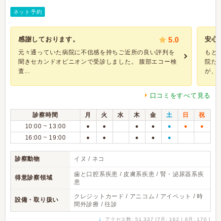
ネット予約
感謝しております。
5.0
安心
元々通っていた病院に不信感を持ちご近所の良い評判を
もと
聞きセカンドオピニオンで受診しました。 腹部エコー検
院だ
査...
が、..
口コミをすべて見る
診察時間
月
火
水
木
金
土
日
祝
10:00 ~ 13:00
●
●
●
●
●
●
●
16:00 ~ 19:00
●
●
●
●
●
診察動物
イヌ / ネコ
歯と口腔系疾患 / 皮膚系疾患 / 腎・泌尿器系疾
得意診察領域
患
クレジットカード / アニコム / アイペット / 時
設備・取り扱い
間外診療 / 往診
↓
アクセス数: 51,337 [7月: 162 | 6月: 170 ]