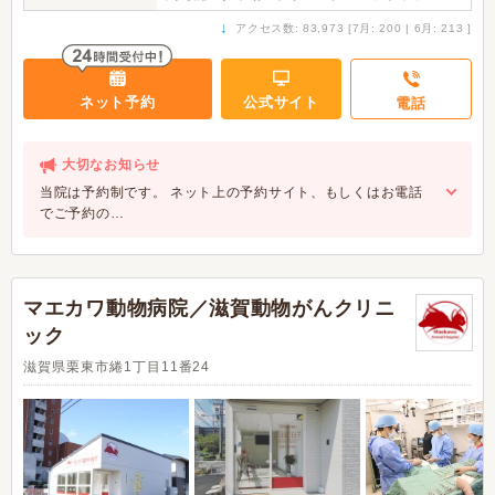
↓
アクセス数: 83,973 [7月: 200 | 6月: 213 ]
ネット予約
公式サイト
電話
大切なお知らせ
当院は予約制です。 ネット上の予約サイト、もしくはお電話
でご予約の…
マエカワ動物病院／滋賀動物がんクリニ
ック
滋賀県栗東市綣1丁目11番24