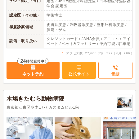
学位・認定・専門
定医 / JAHA獣医外科認定医 / 日本獣医腎泌尿器
学会 認定医
認定医（その他）
学術博士
皮膚系疾患 / 呼吸器系疾患 / 整形外科系疾患 /
得意診察領域
腫瘍・がん
クレジットカード / JAHA会員 / アニコム / アイ
設備・取り扱い
ペット / ペット&ファミリー / 予約可能 / 駐車場
↑
アクセス数: 27,608 [7月: 327 | 6月: 296 ]
ネット予約
公式サイト
電話
木場きたむら動物病院
東京都江東区冬木17-7 カスタムビル1階