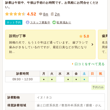
診察は午前中、午後は手術のお時間です。お気軽にお問合せくださ
い。
4.52
8
2
件
件
ネット予約
スタッフ募集中
駐車場あり
説明が丁寧
5.0
歯周
雑種の犬で、もう１０年ほど通っています。 歯ブラシで
名古
歯みがきをしているのですが、最近口臭などが気になり
周病
始...
て、抜.
口コミをすべて見る
診察時間
月
火
水
木
金
土
日
祝
09:00 ~ 12:00
●
●
●
●
●
予約のみ
診察動物
イヌ / ネコ
得意診察領域
歯と口腔系疾患 / 整形外科系疾患 / 腫瘍・がん