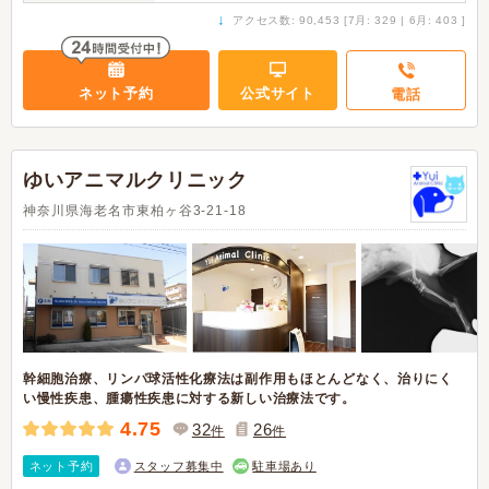
↓
アクセス数: 90,453 [7月: 329 | 6月: 403 ]
ネット予約
公式サイト
電話
ゆいアニマルクリニック
神奈川県海老名市東柏ヶ谷3-21-18
幹細胞治療、リンパ球活性化療法は副作用もほとんどなく、治りにく
い慢性疾患、腫瘍性疾患に対する新しい治療法です。
4.75
32
26
件
件
ネット予約
スタッフ募集中
駐車場あり