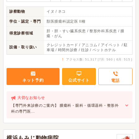
診察動物
イヌ / ネコ
学位・認定・専門
獣医腫瘍科認定医 II種
肝・胆・すい臓系疾患 / 整形外科系疾患 / 腫
得意診察領域
瘍・がん
クレジットカード / アニコム / アイペット / 駐
設備・取り扱い
車場 / 時間外診療 / 往診 / ペットホテル
↑
アクセス数: 51,317 [7月: 560 | 6月: 515 ]
ネット予約
公式サイト
電話
大切なお知らせ
【専門外来診療のご案内】 腫瘍科・眼科・循環器科・整形外
科の専門医…
横浜もみじ動物病院