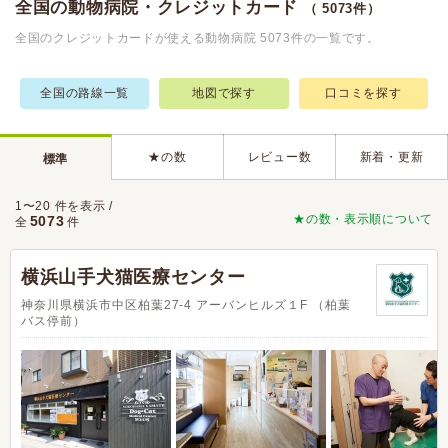
全国の動物病院・クレジットカード
（ 5073件）
全国のクレジットカードが使える動物病院 5073件の一覧です。
全国の路線一覧
地図で探す
口コミを探す
★の数
レビュー数
新着・更新
標準
1〜20 件を表示 /
★の数・表示順について
5073
全
件
横浜山手犬猫医療センター
神奈川県横浜市中区柏葉27-4 アーバンヒルズ１F （柏葉
バス停前）