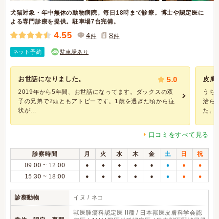
犬猫対象・年中無休の動物病院。毎日18時まで診療。博士や認定医に
よる専門診療を提供。駐車場7台完備。
4.55
4
8
件
件
ネット予約
駐車場あり
お世話になりました。
5.0
皮膚
2019年から5年間、お世話になってます。ダックスの双
うち
子の兄弟で2頭ともアトピーです。1歳を過ぎた頃から症
治ら
状が...
た。今
口コミをすべて見る
診察時間
月
火
水
木
金
土
日
祝
09:00 ~ 12:00
●
●
●
●
●
●
●
●
15:30 ~ 18:00
●
●
●
●
●
●
●
●
診察動物
イヌ / ネコ
獣医腫瘍科認定医 II種 / 日本獣医皮膚科学会認