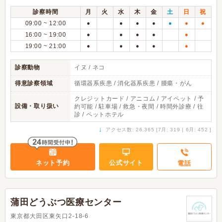
診察時間
月
火
水
木
金
土
日
祝
09:00 ~ 12:00
●
●
●
●
●
●
●
16:00 ~ 19:00
●
●
●
●
●
19:00 ~ 21:00
●
●
●
●
●
診察動物
イヌ / ネコ
得意診察領域
循環器系疾患 / 消化器系疾患 / 腫瘍・がん
クレジットカード / アニコム / アイペット / 予
設備・取り扱い
約可能 / 駐車場 / 救急・夜間 / 時間外診療 / 往
診 / ペットホテル
↓
アクセス数: 26,365 [7月: 319 | 6月: 452 ]
ネット予約
公式サイト
電話
蒲田どうぶつ医療センター
東京都大田区東矢口2-18-6