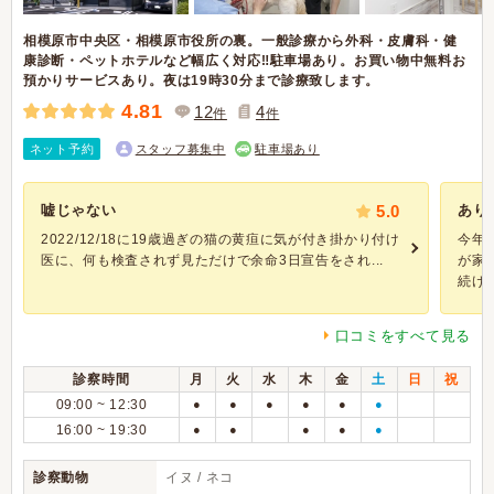
相模原市中央区・相模原市役所の裏。一般診療から外科・皮膚科・健
康診断・ペットホテルなど幅広く対応‼駐車場あり。お買い物中無料お
預かりサービスあり。夜は19時30分まで診療致します。
4.81
12
4
件
件
ネット予約
スタッフ募集中
駐車場あり
嘘じゃない
5.0
あり
2022/12/18に19歳過ぎの猫の黄疸に気が付き掛かり付け
今年
医に、何も検査されず見ただけで余命3日宣告をされ...
が家
続け..
口コミをすべて見る
診察時間
月
火
水
木
金
土
日
祝
09:00 ~ 12:30
●
●
●
●
●
●
16:00 ~ 19:30
●
●
●
●
●
診察動物
イヌ / ネコ