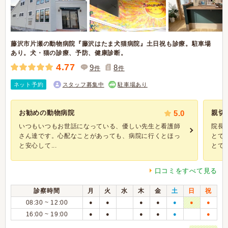
藤沢市片瀬の動物病院『藤沢はたま犬猫病院』土日祝も診療。駐車場
あり。犬・猫の診療、予防、健康診断。
4.77
9
8
件
件
ネット予約
スタッフ募集中
駐車場あり
お勧めの動物病院
5.0
親切
いつもいつもお世話になっている、優しい先生と看護師
院長
さん達です。心配なことがあっても、病院に行くとほっ
とて
と安心して...
とても
口コミをすべて見る
診察時間
月
火
水
木
金
土
日
祝
08:30 ~ 12:00
●
●
●
●
●
●
●
16:00 ~ 19:00
●
●
●
●
●
●