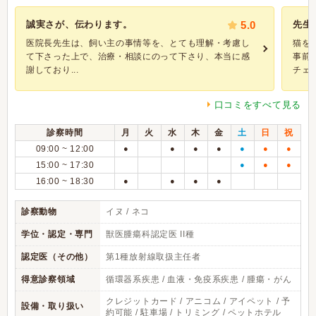
誠実さが、伝わります。
5.0
先生
医院長先生は、飼い主の事情等を、とても理解・考慮し
猫を
て下さった上で、治療・相談にのって下さり、本当に感
事前
謝しており...
チェッ.
口コミをすべて見る
診察時間
月
火
水
木
金
土
日
祝
09:00 ~ 12:00
●
●
●
●
●
●
●
15:00 ~ 17:30
●
●
●
16:00 ~ 18:30
●
●
●
●
診察動物
イヌ / ネコ
学位・認定・専門
獣医腫瘍科認定医 II種
認定医（その他）
第1種放射線取扱主任者
得意診察領域
循環器系疾患 / 血液・免疫系疾患 / 腫瘍・がん
クレジットカード / アニコム / アイペット / 予
設備・取り扱い
約可能 / 駐車場 / トリミング / ペットホテル