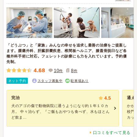
「どうぶつ」と「家族」みんなの幸せを追求し最善の治療をご提案し
ます。腫瘍外科、肝臓胆嚢疾患、椎間板ヘルニア、膝蓋骨脱臼など各
種外科手術に対応。フェレットの診療にも力を入れています。予約優
先制。
4.68
10
8
件
件
ネット予約
スタッフ募集中
駐車場あり
完治
4.5
通え
犬のアゴの傷で動物病院に通うようになり約１年１０カ
かか
月。 中々治らず、『ご飯もおやつも食べず、水もほとん
校門
ど飲ま...
カッ..
口コミをすべて見る