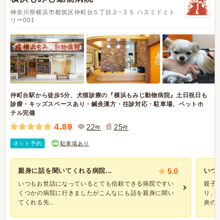
神奈川県横浜市都筑区仲町台５丁目２−２５ ハスミドミト
リー001
仲町台駅から徒歩5分、犬猫診療の『横浜もみじ動物病院』土日祝日も
診療・キッズスペースあり・鍼灸漢方・往診対応・駐車場、ペットホ
テル完備
4.89
22
25
件
件
ネット予約
駐車場あり
親身に話を聞いてくれる病院...
5.0
いつ
いつもお世話になっているとても信頼できる病院ですい
親子
くつかの病院に行きましたがこんなにも話を親身に聞い
り、
てくれる先...
炎の原