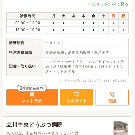
口コミをすべて見る
診察時間
月
火
水
木
金
土
日
祝
09:00 ~ 12:00
●
●
●
●
●
●
●
15:00 ~ 19:00
●
●
●
●
●
●
●
診察動物
イヌ / ネコ
得意診察領域
皮膚系疾患 / 消化器系疾患 / 東洋医学
クレジットカード / アニコム / アイペット / 予
設備・取り扱い
約可能 / 駐車場 / 時間外診療 / 往診 / トリミン
グ / ペットホテル
↓
アクセス数: 58,037 [7月: 313 | 6月: 380 ]
ネット予約
公式サイト
電話
立川中央どうぶつ病院
東京都立川市柴崎町2-7-6さかえビル１階