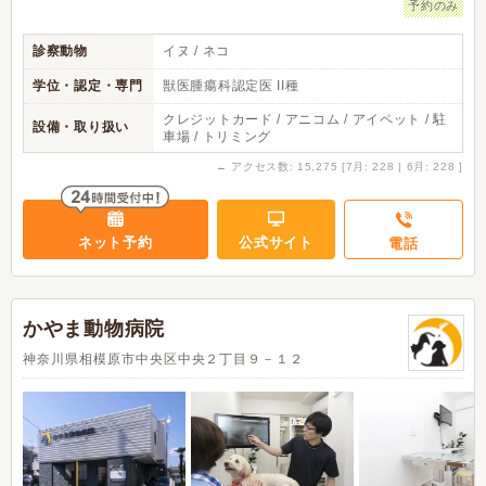
予約のみ
診察動物
イヌ / ネコ
学位・認定・専門
獣医腫瘍科認定医 II種
クレジットカード / アニコム / アイペット / 駐
設備・取り扱い
車場 / トリミング
←
アクセス数: 15,275 [7月: 228 | 6月: 228 ]
ネット予約
公式サイト
電話
かやま動物病院
神奈川県相模原市中央区中央２丁目９－１２