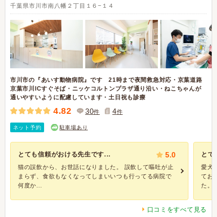
千葉県市川市南八幡２丁目１６−１４
市川市の『あいす動物病院』です 21時まで夜間救急対応・京葉道路
京葉市川ICすぐそば・ニッケコルトンプラザ通り沿い・ねこちゃんが
通いやすいように配慮しています・土日祝も診療
4.82
30
4
件
件
ネット予約
駐車場あり
とても信頼がおける先生です...
5.0
とて
猫の誤飲から、お世話になりました。 誤飲して嘔吐が止
愛犬
まらず、食欲もなくなってしまいいつも行ってる病院で
てお
何度か...
た。こ
口コミをすべて見る