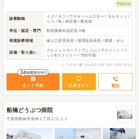
予約のみ
イヌ / ネコ / ウサギ / ハムスター / モルモット /
診察動物
リス / 鳥 / 両生類 / 爬虫類
学位・認定・専門
獣医腫瘍科認定医 II種
得意診察領域
歯と口腔系疾患 / 循環器系疾患 / 腫瘍・がん
クレジットカード / アニコム / アイペット / ペ
設備・取り扱い
ット&ファミリー / 予約可能
↓
アクセス数: 64,435 [7月: 601 | 6月: 676 ]
ネット予約
公式サイト
電話
船橋どうぶつ病院
千葉県船橋市海神２丁目２０-１１