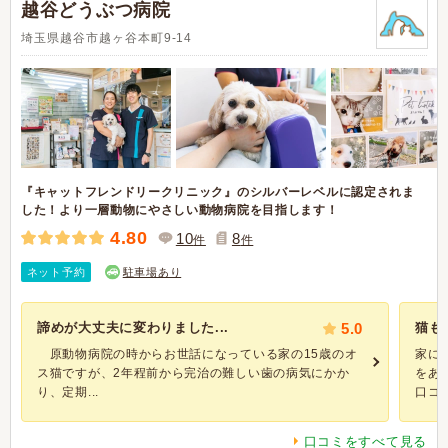
越谷どうぶつ病院
埼玉県越谷市越ヶ谷本町9-14
『キャットフレンドリークリニック』のシルバーレベルに認定されま
した！より一層動物にやさしい動物病院を目指します！
4.80
10
8
件
件
ネット予約
駐車場あり
諦めが大丈夫に変わりました...
5.0
猫も
原動物病院の時からお世話になっている家の15歳のオ
家に
ス猫ですが、2年程前から完治の難しい歯の病気にかか
をあ
り、定期...
口コミ
口コミをすべて見る