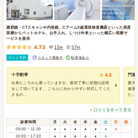
腹腔鏡・CTスキャンや内視鏡、CアームX線透視検査機器といった高度
医療からペットホテル、お手入れ、しつけ外来といった幅広い医療サ
ービスを提供
4.73
15
57
件
件
ネット予約
スタッフ募集中
駐車場あり
十字靭帯
4.5
門脈
出来たころから通っていますが、親切丁寧に状態の説明
愛犬
をして頂いてます。 こちらに分かりやすい対応してくだ
健康
さるの...
た...
口コミをすべて見る
診察時間
月
火
水
木
金
土
日
祝
09:00 ~ 11:30
●
●
●
●
●
●
●
16:00 ~ 17:30
●
●
●
●
●
●