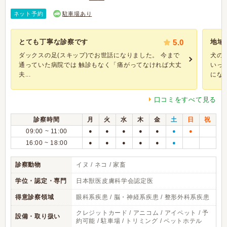
ネット予約
駐車場あり
とても丁寧な診察です
5.0
地域
ダックスの足(スキップ)でお世話になりました。 今まで
犬の
通っていた病院では 触診もなく「痛がってなければ大丈
いっ
夫...
になる.
口コミをすべて見る
診察時間
月
火
水
木
金
土
日
祝
09:00 ~ 11:00
●
●
●
●
●
●
●
16:00 ~ 18:00
●
●
●
●
●
●
診察動物
イヌ / ネコ / 家畜
学位・認定・専門
日本獣医皮膚科学会認定医
得意診察領域
眼科系疾患 / 脳・神経系疾患 / 整形外科系疾患
クレジットカード / アニコム / アイペット / 予
設備・取り扱い
約可能 / 駐車場 / トリミング / ペットホテル