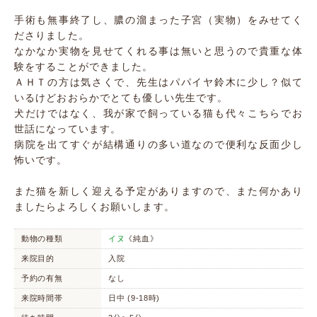
手術も無事終了し、膿の溜まった子宮（実物）をみせてく
ださりました。
なかなか実物を見せてくれる事は無いと思うので貴重な体
験をすることができました。
ＡＨＴの方は気さくで、先生はパパイヤ鈴木に少し？似て
いるけどおおらかでとても優しい先生です。
犬だけではなく、我が家で飼っている猫も代々こちらでお
世話になっています。
病院を出てすぐが結構通りの多い道なので便利な反面少し
怖いです。
また猫を新しく迎える予定がありますので、また何かあり
ましたらよろしくお願いします。
動物の種類
イヌ
《純血》
来院目的
入院
予約の有無
なし
来院時間帯
日中 (9-18時)