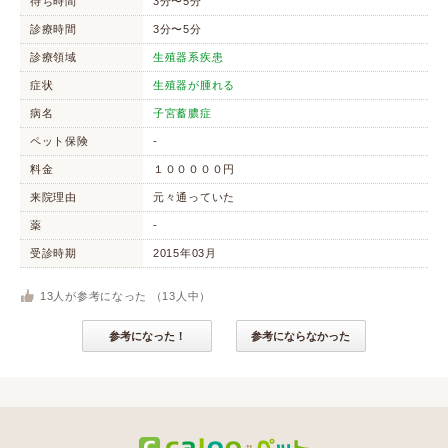
待ち時間
3分〜5分
診療時間
3分〜5分
診療領域
生殖器系疾患
症状
生殖器が腫れる
病名
子宮蓄膿症
ペット保険
-
料金
１０００００円
来院理由
元々通っていた
薬
-
受診時期
2015年03月
13
人が参考になった （
13
人中）
参考になった！
参考にならなかった