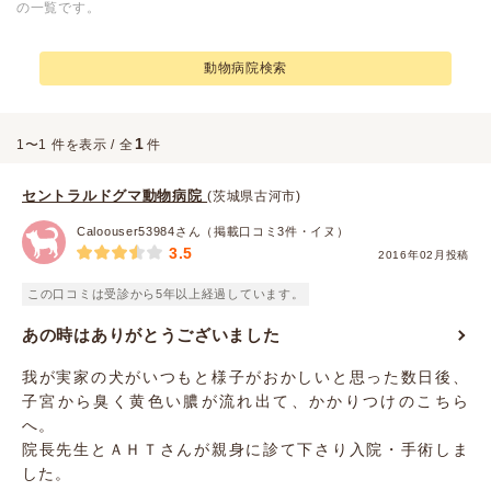
の一覧です。
動物病院検索
1
1〜1 件を表示 / 全
件
セントラルドグマ動物病院
(茨城県古河市)
Caloouser53984さん（掲載口コミ3件・イヌ）
3.5
2016年02月投稿
この口コミは受診から5年以上経過しています。
あの時はありがとうございました
我が実家の犬がいつもと様子がおかしいと思った数日後、
子宮から臭く黄色い膿が流れ出て、かかりつけのこちら
へ。
院長先生とＡＨＴさんが親身に診て下さり入院・手術しま
した。