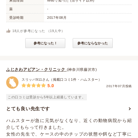
来院理由
Webで知った (当サイト以外)
薬
-
受診時期
2017年08月
18
人が参考になった （
19
人中）
参考になった！
参考にならなかった
ふじさわアビアン・クリニック
(神奈川県藤沢市)
スリッパ911さん（掲載口コミ1件・ハムスター）
5.0
2017年07月投稿
この口コミは受診から5年以上経過しています。
とても良い先生です
ハムスターが急に元気がなくなり、近くの動物病院から紹
介してもらって行きました。
女性の先生で、ケースの中のチップの状態や餌など丁寧に