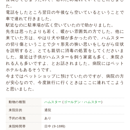
た。
電話をしたところ翌日の午後なら空いているということで
車で連れて行きました。
駅近なのに駐車場が広く空いていたので助かりました。
先生は思ったよりも若く、暖かい雰囲気の方でした。他に
来ていた方は、やはり犬や猫が多かったので、ハムスター
の切り傷ということで少々形見の狭い思いをしながら症状
を説明すると、とても親切に消毒の処置をしてくださいま
した。最近は子供がハムスターを飼う家庭も多く、来院さ
れる人も多いですよ、とお話されました。病院にはペット
ホテルもあるそうです。
今まではペットショップに預けていたのですが、病院の方
が安心なので、今度旅行に行くときはここに連れてこよう
と思いました。
動物の種類
ハムスター
(
ゴールデン・ハムスター
)
来院目的
通院
予約の有無
あり
来院時間帯
日中 (9-18時)