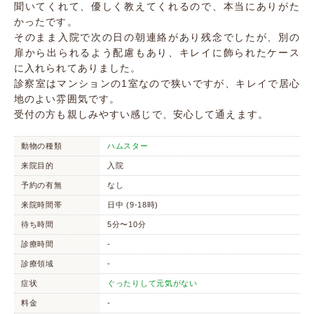
聞いてくれて、優しく教えてくれるので、本当にありがた
かったです。
そのまま入院で次の日の朝連絡があり残念でしたが、別の
扉から出られるよう配慮もあり、キレイに飾られたケース
に入れられてありました。
診察室はマンションの1室なので狭いですが、キレイで居心
地のよい雰囲気です。
受付の方も親しみやすい感じで、安心して通えます。
動物の種類
ハムスター
来院目的
入院
予約の有無
なし
来院時間帯
日中 (9-18時)
待ち時間
5分〜10分
診療時間
-
診療領域
-
症状
ぐったりして元気がない
料金
-