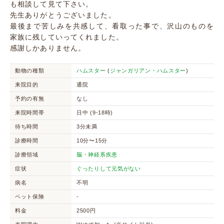
も相談して見て下さい。
先生ありがとうございました。
最後まで苦しみを共感して、看取った事で、沢山のものを
家族に残していってくれました。
感謝しかありません。
動物の種類
ハムスター
(
ジャンガリアン・ハムスター
)
来院目的
通院
予約の有無
なし
来院時間帯
日中 (9-18時)
待ち時間
3分未満
診療時間
10分〜15分
診療領域
脳・神経系疾患
症状
ぐったりして元気がない
病名
不明
ペット保険
-
料金
2500円