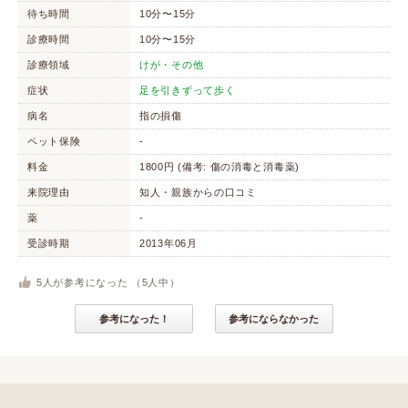
待ち時間
10分〜15分
診療時間
10分〜15分
診療領域
けが・その他
症状
足を引きずって歩く
病名
指の損傷
ペット保険
-
料金
1800円 (備考: 傷の消毒と消毒薬)
来院理由
知人・親族からの口コミ
薬
-
受診時期
2013年06月
5
人が参考になった （
5
人中）
参考になった！
参考にならなかった