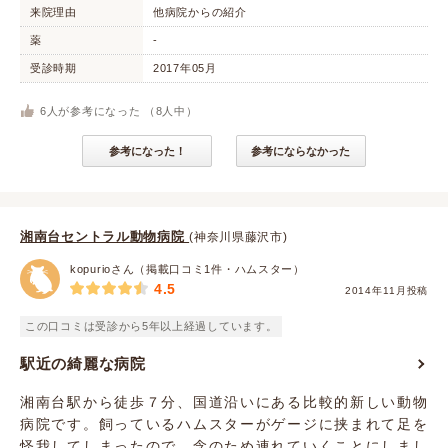
来院理由
他病院からの紹介
薬
-
受診時期
2017年05月
6
人が参考になった （
8
人中）
参考になった！
参考にならなかった
湘南台セントラル動物病院
(神奈川県藤沢市)
kopurioさん（掲載口コミ1件・ハムスター）
4.5
2014年11月投稿
この口コミは受診から5年以上経過しています。
駅近の綺麗な病院
湘南台駅から徒歩７分、国道沿いにある比較的新しい動物
病院です。飼っているハムスターがゲージに挟まれて足を
怪我してしまったので、念のため連れていくことにしまし