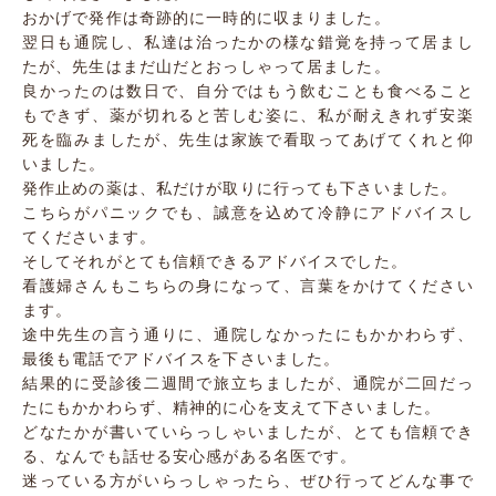
おかげで発作は奇跡的に一時的に収まりました。
翌日も通院し、私達は治ったかの様な錯覚を持って居まし
たが、先生はまだ山だとおっしゃって居ました。
良かったのは数日で、自分ではもう飲むことも食べること
もできず、薬が切れると苦しむ姿に、私が耐えきれず安楽
死を臨みましたが、先生は家族で看取ってあげてくれと仰
いました。
発作止めの薬は、私だけが取りに行っても下さいました。
こちらがパニックでも、誠意を込めて冷静にアドバイスし
てくださいます。
そしてそれがとても信頼できるアドバイスでした。
看護婦さんもこちらの身になって、言葉をかけてください
ます。
途中先生の言う通りに、通院しなかったにもかかわらず、
最後も電話でアドバイスを下さいました。
結果的に受診後二週間で旅立ちましたが、通院が二回だっ
たにもかかわらず、精神的に心を支えて下さいました。
どなたかが書いていらっしゃいましたが、とても信頼でき
る、なんでも話せる安心感がある名医です。
迷っている方がいらっしゃったら、ぜひ行ってどんな事で