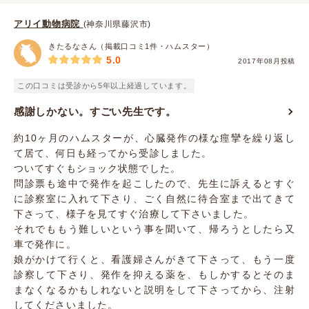
アリイ動物病院
(神奈川県藤沢市)
きたるなさん（掲載口コミ1件・ハムスター）
5.0
2017年08月投稿
この口コミは受診から5年以上経過しています。
感謝しかない。すごい先生です。
約10ヶ月のハムスターが、心臓発作の様な痙攣を繰り返し
て居て、何日も経ってから受診しました。
ついてすぐもショック状態でした。
問診票も途中で発作を起こしたので、先生に訴えるとすぐ
に診察室に入れて下さり、ごく自然に待合室まで出てきて
下さって、様子を見てすぐ治療して下さいました。
それでももう難しいという事を聞いて、帰ろうとしたら又
車で発作に。
娘がかけて行くと、看護婦さんがきて下さって、もう一度
診察して下さり、発作を抑える薬を、もしかするとそのま
まなくなるかもしれないと説明をして下さってから、注射
してくださいました。