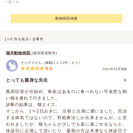
一覧です。
動物病院検索
8
1〜5 件を表示 / 全
件
堀井動物病院
(新潟県長岡市)
そらママさん（掲載口コミ1件・ネコ）
5.0
2022年04月投稿
とっても親身な先生
風邪症状が出始め、食欲はあるのに食べれない可哀想な飼
い猫を連れて行きました。
診断の結果は、猫エイズ。
そこから、1〜2日おきに、注射と点滴に通いました。完治
する病気ではないので、対処療法しか出来ませんが。と言
われましたが、猫ちゃんが少しでも楽に過ごせるならと、
休診日に点滴して頂いたり、最期の方は本来なら休診日で