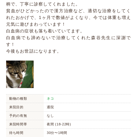
柄で、丁寧に診察してくれました。
貧血がひどかったので漢方治療など、適切な治療をしてく
れたおかげで、1ヶ月で数値がよくなり、今では体重も増え
元気に遊びまわっています！
白血病の症状も落ち着いていてます。
白血病でも諦めないで治療してくれた森谷先生に深謝で
す！
今後もお世話になります。
動物の種類
ネコ
来院目的
通院
予約の有無
なし
来院時間帯
夜間 (18-22時)
待ち時間
30分〜1時間