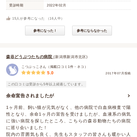
受診時期
2022年02月
15
人が参考になった （
16
人中）
参考になった！
参考にならなかった
森谷どうぶつたちの病院
(新潟県新潟市北区)
こつぶっこさん（掲載口コミ1件・ネコ）
5.0
2017年07月投稿
この口コミは受診から5年以上経過しています。
余命宣告されましたが
1ヶ月前、飼い猫が元気がなく、他の病院で白血病検査で陽
性となり、余命1ヶ月の宣告を受けましたが、血液系の病気
に強い病院を探したところ、こちらの森谷動物たちの病院
に巡り会いました！
院内の雰囲気も良く、先生もスタッフの皆さんも暖かい人