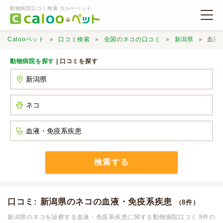
動物病院口コミ検索 カルーペット
Calooペット
口コミ検索
全国のネコの口コミ
新潟県
血液
動物病院を探す
| 口コミを探す
動物病院検索
口コミ検索
Calooペットとは？
検索する
口コミ投稿
口コミ: 新潟県のネコの血液・免疫系疾患
（8件）
新潟県のネコを診察する血液・免疫系疾患に関する動物病院口コミ 8件の