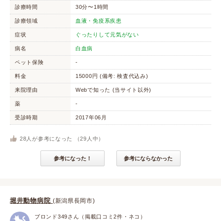
診療時間
30分〜1時間
診療領域
血液・免疫系疾患
症状
ぐったりして元気がない
病名
白血病
ペット保険
-
料金
15000円 (備考: 検査代込み)
来院理由
Webで知った (当サイト以外)
薬
-
受診時期
2017年06月
28
人が参考になった （
29
人中）
参考になった！
参考にならなかった
堀井動物病院
(新潟県長岡市)
ブロンド349さん（掲載口コミ2件・ネコ）