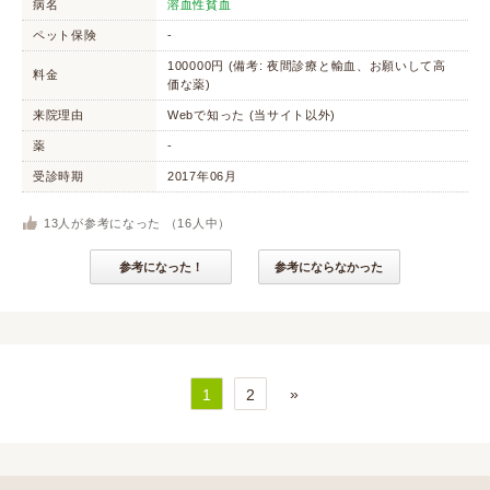
病名
溶血性貧血
ペット保険
-
100000円 (備考: 夜間診療と輸血、お願いして高
料金
価な薬)
来院理由
Webで知った (当サイト以外)
薬
-
受診時期
2017年06月
13
人が参考になった （
16
人中）
参考になった！
参考にならなかった
»
1
2