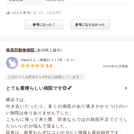
12
人が参考になった （
12
人中）
参考になった！
参考にならなかった
南高田動物病院
(新潟県上越市)
Aquaさん（掲載口コミ1件・ネコ）
5.0
2016年11月投稿
この口コミは受診から5年以上経過しています。
とても素晴らしい病院です😊💕
横浜では、
付き合いだったり、多くの病院があり過ぎかかりつけのい
い病院は余りありませんでした。
こちらに帰って来た際、田舎ならではの病院不足でどうし
たらいいのか悩んで居ました。
田舎は、相変わらず口コミが少なく情報も原始時代です。