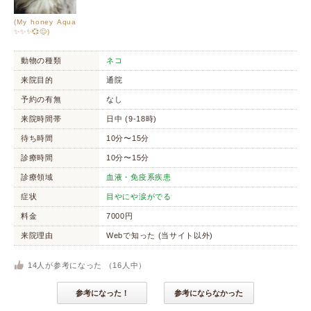
(My honey Aqua
✨✨✨💞😊)
動物の種類
ネコ
来院目的
通院
予約の有無
なし
来院時間帯
日中 (9-18時)
待ち時間
10分〜15分
診療時間
10分〜15分
診療領域
血液・免疫系疾患
症状
目やにや涙がでる
料金
7000円
来院理由
Webで知った (当サイト以外)
14
人が参考になった （
16
人中）
参考になった！
参考にならなかった