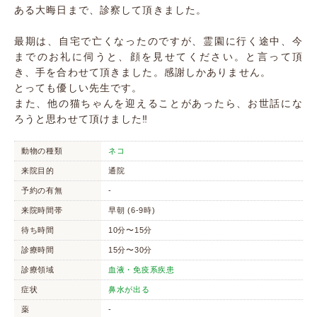
ある大晦日まで、診察して頂きました。
最期は、自宅で亡くなったのですが、霊園に行く途中、今
までのお礼に伺うと、顔を見せてください。と言って頂
き、手を合わせて頂きました。感謝しかありません。
とっても優しい先生です。
また、他の猫ちゃんを迎えることがあったら、お世話にな
ろうと思わせて頂けました‼️
動物の種類
ネコ
来院目的
通院
予約の有無
-
来院時間帯
早朝 (6-9時)
待ち時間
10分〜15分
診療時間
15分〜30分
診療領域
血液・免疫系疾患
症状
鼻水が出る
薬
-