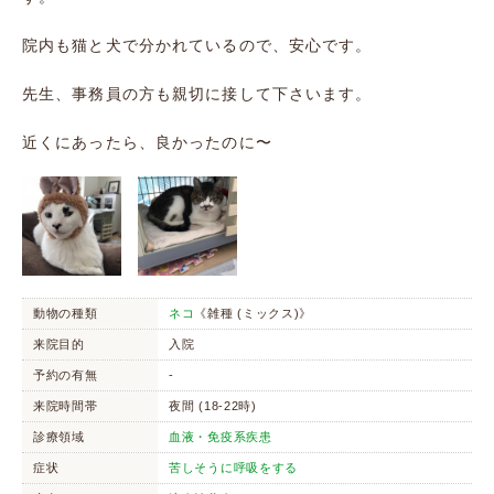
院内も猫と犬で分かれているので、安心です。
先生、事務員の方も親切に接して下さいます。
近くにあったら、良かったのに〜
動物の種類
ネコ
《雑種 (ミックス)》
来院目的
入院
予約の有無
-
来院時間帯
夜間 (18-22時)
診療領域
血液・免疫系疾患
症状
苦しそうに呼吸をする