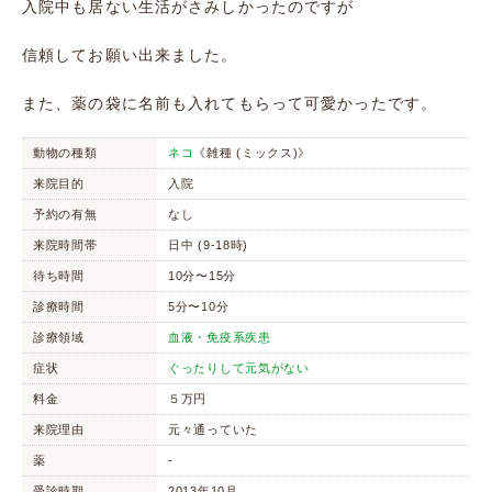
入院中も居ない生活がさみしかったのですが
信頼してお願い出来ました。
また、薬の袋に名前も入れてもらって可愛かったです。
動物の種類
ネコ
《雑種 (ミックス)》
来院目的
入院
予約の有無
なし
来院時間帯
日中 (9-18時)
待ち時間
10分〜15分
診療時間
5分〜10分
診療領域
血液・免疫系疾患
症状
ぐったりして元気がない
料金
５万円
来院理由
元々通っていた
薬
-
受診時期
2013年10月