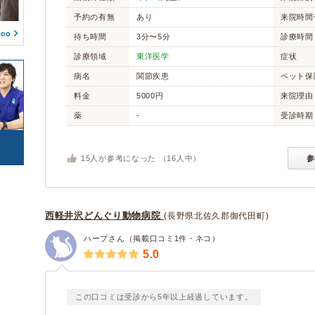
アヒル
鶏
(0)
(0)
(0)
(0)
予約の有無
あり
来院時間
ガチョウ
カモ
(0)
(0)
(0)
(0)
待ち時間
3分〜5分
診療時間
(0)
(0)
(0)
診療領域
東洋医学
症状
カエル
サンショウウオ/イモ
(0)
(0)
(0)
病名
関節疾患
ペット保
リ
(0)
東洋医学
(1)
(0)
料金
5000円
来院理由
(0)
薬
-
受診時期
トカゲ/ヤモリ/カメレ
カメ
(0)
オン
(0)
ヘビ
(0)
15
人が参考になった （
16
人中）
参
(0)
(0)
豚
牛
(0)
(0)
ヤギ
羊
(0)
(0)
西軽井沢どんぐり動物病院
(長野県北佐久郡御代田町)
(0)
ハープさん（掲載口コミ1件・ネコ）
5.0
この口コミは受診から5年以上経過しています。