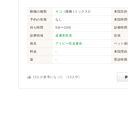
動物の種類
ネコ
《雑種 (ミックス)》
来院目的
予約の有無
なし
来院時間
待ち時間
5分〜10分
診療時間
診療領域
皮膚系疾患
症状
病名
アトピー性皮膚炎
ペット保
料金
-
来院理由
薬
-
受診時期
12
人が参考になった （
13
人中）
参