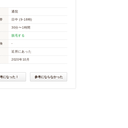
通院
帯
日中 (9-18時)
30分〜1時間
脱毛する
険
-
近所にあった
2020年10月
考になった！
参考にならなかった