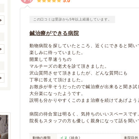
5.0
この口コミは受診から5年以上経過しています。
長野市
松本市
(87)
(67)
鍼治療ができる病院
上田市
岡谷市
(19)
(4)
飯田市
須坂市
動物病院を探していたところ、近くにできると聞い
(9)
(8)
楽しみに待っていました。
小諸市
伊那市
(14)
(9)
イヌ
ネコ
(1)
(1)
開業して早速うちの
駒ヶ根市
中野市
(4)
(2)
マルチーズの老犬を診て頂きました。
(0)
(0)
茅野市
塩尻市
(7)
(10)
沢山質問させて頂きましたが、どんな質問にも
(0)
(0)
丁寧に答えて頂けました。
佐久市
千曲市
(18)
(6)
(0)
(0)
お散歩が辛そうだったので鍼治療が出来ると聞き試
(0)
(0)
東御市
安曇野市
(2)
(40)
(0)
(0)
大分楽になったようです。
皮膚系疾患
(1)
(0)
南佐久郡佐久穂町
北佐久郡軽井沢町
(4)
(17)
説明も分かりやすくこのまま治療を続けてあげよう
(0)
(0)
(0)
(0)
諏訪郡下諏訪町
諏訪郡富士見町
(4)
(7)
(0)
(0)
(0)
病院の待合室は明るく、気持ちのいいスペースです
上伊那郡辰野町
上伊那郡箕輪町
(1)
(11)
(0)
(0)
(0)
院長もスタッフの方も優しく親身になって話を聞い
上伊那郡南箕輪村
上伊那郡宮田村
(1)
(6)
(0)
(0)
(0)
下伊那郡高森町
下伊那郡豊丘村
(6)
(1)
フィンチ
インコ/オウム
(0)
(0)
(0)
(0)
動物の種類
イヌ
《純血》
来院目的