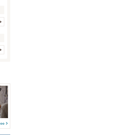
イヌ
ネコ
(1)
(1)
(0)
(0)
(0)
(0)
(0)
(0)
歯と口腔系疾患
眼科系疾患
(704)
(708)
(0)
(0)
皮膚系疾患
脳・神経系疾患
(2281)
(561)
(0)
(0)
循環器系疾患
呼吸器系疾患
(876)
(620)
(0)
(0)
消化器系疾患
肝・胆・すい臓系疾患
(1754)
(599)
(0)
(0)
腎・泌尿器系疾患
内分泌代謝系疾患
(0)
(752)
(140)
フィンチ
インコ/オウム
(0)
(0)
血液・免疫系疾患
筋肉系疾患
(106)
アヒル
鶏
(0)
(0)
(255)
ガチョウ
カモ
(0)
(0)
整形外科系疾患
耳系疾患
(879)
(605)
(0)
生殖器系疾患
感染症系疾患
(413)
(98)