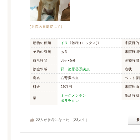
(退院の日病院にて)
動物の種類
イヌ
《雑種 (ミックス)》
来院目的
予約の有無
あり
来院時間
待ち時間
3分〜5分
診療時間
診療領域
腎・泌尿器系疾患
症状
病名
右腎臓出血
ペット保
料金
29万円
来院理由
オーグメンチン
受診時期
薬
ポララミン
22
人が参考になった （
23
人中）
参