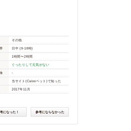
その他
帯
日中 (9-18時)
1時間〜2時間
ぐったりして元気がない
険
-
当サイト(Calooペット)で知った
2017年11月
考になった！
参考にならなかった