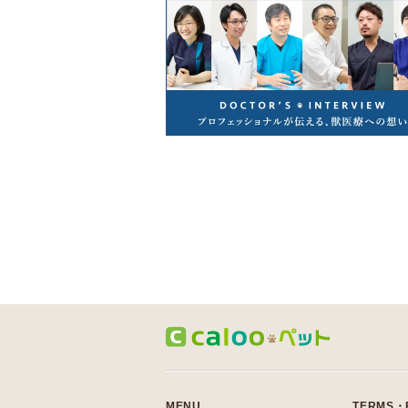
MENU
TERMS・