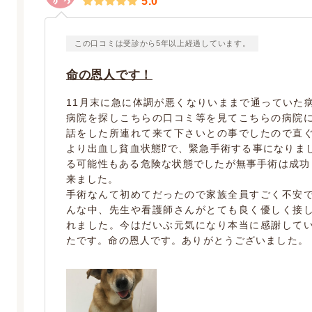
5.0
この口コミは受診から5年以上経過しています。
命の恩人です！
11月末に急に体調が悪くなりいままで通っていた
病院を探しこちらの口コミ等を見てこちらの病院
話をした所連れて来て下さいとの事でしたので直
より出血し貧血状態⁉︎で、緊急手術する事になりま
る可能性もある危険な状態でしたが無事手術は成功
来ました。
手術なんて初めてだったので家族全員すごく不安
んな中、先生や看護師さんがとても良く優しく接
れました。今はだいぶ元気になり本当に感謝して
たです。命の恩人です。ありがとうございました。