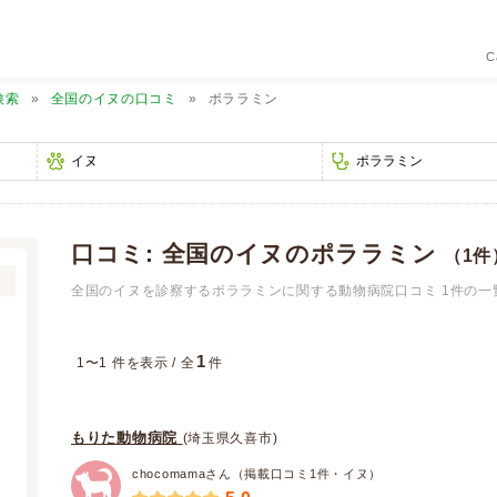
C
検索
全国のイヌの口コミ
ポララミン
口コミ: 全国のイヌのポララミン
（1件
全国のイヌを診察するポララミンに関する動物病院口コミ 1件の一
1
1〜1 件を表示 / 全
件
もりた動物病院
(埼玉県久喜市)
chocomamaさん（掲載口コミ1件・イヌ）