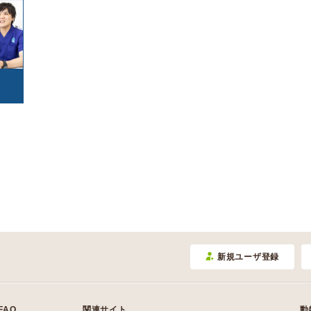
カエル
サンショウウオ/イモ
(0)
寄生虫
腫瘍・がん
(174)
(848)
リ
(0)
中毒
心の病気
(37)
(33)
(0)
東洋医学
けが・その他
(56)
(4010)
トカゲ/ヤモリ/カメレ
カメ
(0)
オン
(0)
ヘビ
(0)
(0)
(0)
豚
牛
(0)
(0)
ヤギ
羊
(0)
(0)
(0)
新規ユーザ登録
FAQ
関連サイト
動