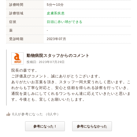
診療時間
5分〜10分
診療領域
皮膚系疾患
症状
目頭に赤い球ができる
薬
-
受診時期
2023年07月
動物病院スタッフからのコメント
投稿日: 2023年07月29日
院長の森です。
ご評価及びコメント、誠にありがとうございます。
ありがたいお言葉を頂き、スタッフ一同大変うれしく思います。こ
れからも丁寧な対応と、安心と信頼を得られる診察を行っていき、
通院を楽しみにしてくれるワンちゃん達に応えていきたいと思いま
す。今後とも、宜しくお願いいたします。
0
人が参考になった （
0
人中）
参考になった！
参考にならなかった