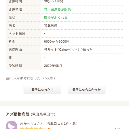
診療時間
30分〜1時間
診療領域
腎・泌尿器系疾患
症状
腹部がふくれる
病名
腎臓疾患
ペット保険
-
料金
6000から8000円
来院理由
当サイト(Calooペット)で知った
薬
-
受診時期
2020年08月
5
人が参考になった （
5
人中）
参考になった！
参考にならなかった
アズ動物病院
(秋田県秋田市)
わかっちょさん（掲載口コミ1件・鳥）