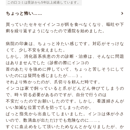
この口コミは受診から5年以上経過しています。
ちょっと怖い……
買っていたセキセイインコが餌を食べなくなり、嘔吐や下
痢を繰り返すようになったので通院を始めました。
病院の印象は、ちょっと冷たい感じです。対応がそっけな
くて、少し不安を覚えました。
しかし、消化器系疾患の方の診断・治療は、そんなに問題
はありませんでした（診察の際にインコの
首のあたりを強めに押していて、ちょっと苦しそうにして
いたのには疑問を感じましたが……）。
それより怖かったのが、爪切りを頼んだ時です。
インコは家で飼っていると爪がどんどん伸びてしまうの
で、時々切る必要があるのですが、自分で行うのは
不安だったのでお願いしたのです。しかし、看護婦さんが
いい加減な位置で爪を切ってしまったのか、
ぱっと指先から出血してしまいました。インコは体が小さ
いので、数滴血が出ただけでも危険なのに……。
すぐに血止めをして頂いたためなんとかなりましたが、か