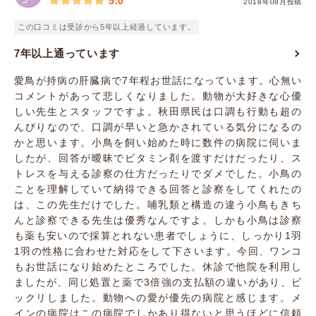
5.0
2018年08月投稿
この口コミは受診から5年以上経過しています。
7年以上通っています
愛鳥が持病の肝臓病で7年程お世話になっています。心無い
コメントがあって悲しくなりました。動物が大好きな心優
しい先生とスタッフですよ。秋田県民は口調も行動も超の
んびりなので、口調が早いと急かされている気分になるの
かと思います。小鳥を飼い始めた時に数件の病院に伺いま
したが、回答が曖昧でビタミン剤を渡すだけだったり、ス
トレスを与える診察の仕方だったりでダメでした。小鳥の
ことを理解していて納得できる回答と診察をしてくれたの
は、この先生だけでした。哺乳類と構造の違う小鳥もきち
んと診察できる先生は優秀なんですよ。しかも小鳥は診察
も薬も安いので採算とれない患者でしょうに、しっかり1羽
1羽の性格に合わせた対応をして下さいます。今回、ワンコ
もお世話になり始めたところでした。休診で他院を利用し
ましたが、同じ処置と薬で3倍強の支払額の違いがあり、ビ
ックリしました。動物への愛が優先の病院と感じます。メ
インの病院はこの病院でしかあり得ないと思うほどに信頼