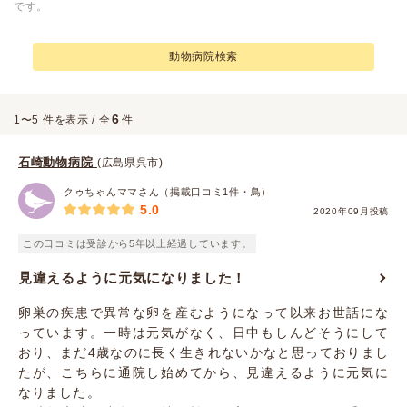
です。
動物病院検索
6
1〜5 件を表示 / 全
件
石崎動物病院
(広島県呉市)
クゥちゃんママさん（掲載口コミ1件・鳥）
5.0
2020年09月投稿
この口コミは受診から5年以上経過しています。
見違えるように元気になりました！
卵巣の疾患で異常な卵を産むようになって以来お世話にな
っています。一時は元気がなく、日中もしんどそうにして
おり、まだ4歳なのに長く生きれないかなと思っておりまし
たが、こちらに通院し始めてから、見違えるように元気に
なりました。