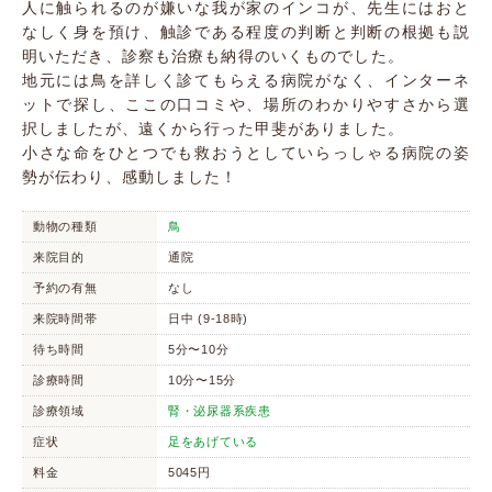
人に触られるのが嫌いな我が家のインコが、先生にはおと
なしく身を預け、触診である程度の判断と判断の根拠も説
明いただき、診察も治療も納得のいくものでした。
地元には鳥を詳しく診てもらえる病院がなく、インターネ
ットで探し、ここの口コミや、場所のわかりやすさから選
択しましたが、遠くから行った甲斐がありました。
小さな命をひとつでも救おうとしていらっしゃる病院の姿
勢が伝わり、感動しました！
動物の種類
鳥
来院目的
通院
予約の有無
なし
来院時間帯
日中 (9-18時)
待ち時間
5分〜10分
診療時間
10分〜15分
診療領域
腎・泌尿器系疾患
症状
足をあげている
料金
5045円