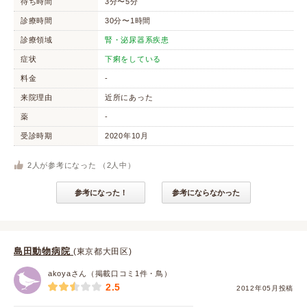
待ち時間
3分〜5分
診療時間
30分〜1時間
診療領域
腎・泌尿器系疾患
症状
下痢をしている
料金
-
来院理由
近所にあった
薬
-
受診時期
2020年10月
2
人が参考になった （
2
人中）
参考になった！
参考にならなかった
島田動物病院
(東京都大田区)
akoyaさん（掲載口コミ1件・鳥）
2.5
2012年05月投稿