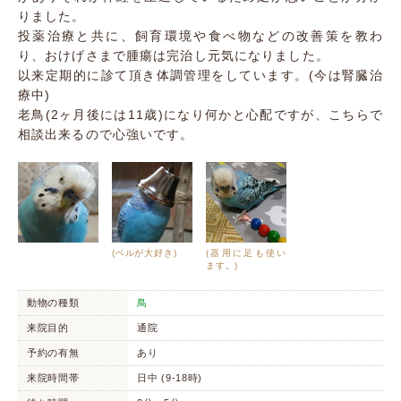
りました。
投薬治療と共に、飼育環境や食べ物などの改善策を教わ
り、おけげさまで腫瘍は完治し元気になりました。
以来定期的に診て頂き体調管理をしています。(今は腎臓治
療中)
老鳥(2ヶ月後には11歳)になり何かと心配ですが、こちらで
相談出来るので心強いです。
(ベルが大好き)
(器用に足も使い
ます。)
動物の種類
鳥
来院目的
通院
予約の有無
あり
来院時間帯
日中 (9-18時)