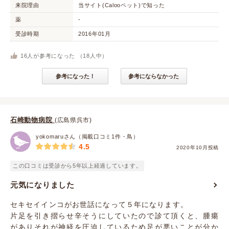
来院理由
当サイト(Calooペット)で知った
薬
-
受診時期
2016年01月
16
人が参考になった （
18
人中）
参考になった！
参考にならなかった
石崎動物病院
(広島県呉市)
yokomaruさん（掲載口コミ1件・鳥）
4.5
2020年10月投稿
この口コミは受診から5年以上経過しています。
元気になりました
セキセイインコがお世話になって５年になります。
片足を引き摺らせ辛そうにしていたので診て頂くと、腫瘍
がありそれが神経を圧迫しているため足が悪いことが分か