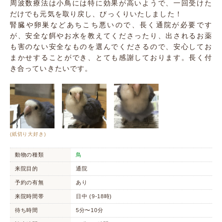
周波数療法は小鳥には特に効果が高いようで、一回受けた
だけでも元気を取り戻し、びっくりいたしました！
腎臓や卵巣などあちこち悪いので、長く通院が必要です
が、安全な餌やお水を教えてくださったり、出されるお薬
も害のない安全なものを選んでくださるので、安心してお
まかせすることができ、とても感謝しております。長く付
き合っていきたいです。
(紙切り大好き)
動物の種類
鳥
来院目的
通院
予約の有無
あり
来院時間帯
日中 (9-18時)
待ち時間
5分〜10分