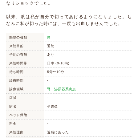
なりショックでした。
以来、爪は私が自分で切ってあげるようになりました。ち
なみに私が切った時には、一度も出血しませんでした。
動物の種類
鳥
来院目的
通院
予約の有無
あり
来院時間帯
日中 (9-18時)
待ち時間
5分〜10分
診療時間
-
診療領域
腎・泌尿器系疾患
症状
-
病名
そ嚢炎
ペット保険
-
料金
-
来院理由
近所にあった