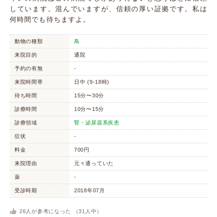
しています。混んでいますが、信頼の厚い証拠です。私は
何時間でも待ちますよ。
動物の種類
鳥
来院目的
通院
予約の有無
-
来院時間帯
日中 (9-18時)
待ち時間
15分〜30分
診療時間
10分〜15分
診療領域
腎・泌尿器系疾患
症状
-
料金
700円
来院理由
元々通っていた
薬
-
受診時期
2018年07月
26
人が参考になった （
31
人中）