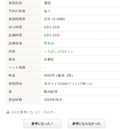
来院目的
通院
予約の有無
あり
来院時間帯
日中 (9-18時)
待ち時間
5分〜10分
診療時間
5分〜10分
診療領域
寄生虫
症状
くちばしがおかしい
病名
疥癬症
ペット保険
-
料金
8030円 (備考: 2羽)
来院理由
当サイト(Calooペット)で知った
薬
駆虫処理
受診時期
2020年05月
4
人が参考になった （
6
人中）
参考になった！
参考にならなかった