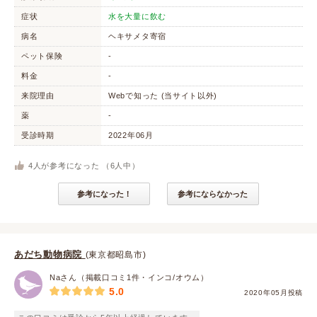
症状
水を大量に飲む
病名
ヘキサメタ寄宿
ペット保険
-
料金
-
来院理由
Webで知った (当サイト以外)
薬
-
受診時期
2022年06月
4
人が参考になった （
6
人中）
参考になった！
参考にならなかった
あだち動物病院
(東京都昭島市)
Naさん（掲載口コミ1件・インコ/オウム）
5.0
2020年05月投稿