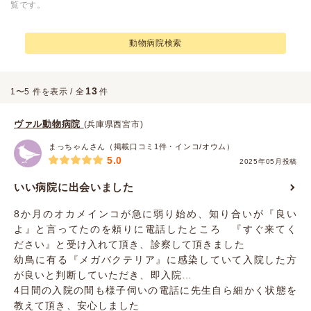
覧です。
動物病院検索
13
1〜5 件を表示 / 全
件
ヴァル動物病院
(兵庫県西宮市)
まっちゃんさん（掲載口コミ1件・インコ/オウム）
5.0
2025年05月投稿
いい病院に出会いました
8か月のオカメインコが急に弱り始め、知り合いが『良い
よ』と言ってたのを頼りに電話したところ 『すぐ来てく
ださい』と受け入れて頂き、診察して頂きました
幼鳥に有る『メガバクテリア』に感染していて入院した方
が良いと判断していただき、即入院…
4日間の入院の間も様子伺いの電話に先生自ら細かく状態を
教えて頂き、安心しました