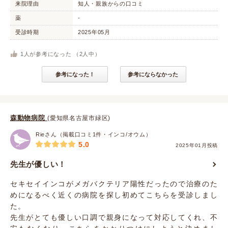
来院理由
知人・親族からの口コミ
薬
-
受診時期
2025年05月
1
人が参考になった （
2
人中）
参考になった！
参考にならなかった
森動物病院
(愛知県名古屋市緑区)
Rieさん（掲載口コミ1件・インコ/オウム）
5.0
2025年01月投稿
先生が優しい！
セキセイインコがメガバクテリア陽性だったので治療のた
めになるべく近くの病院を探し初めてこちらを受診しまし
た。
先生がとても優しい口調で親身になって対応してくれ、不