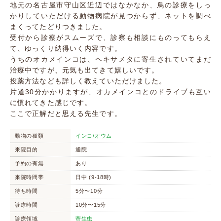
地元の名古屋市守山区近辺ではなかなか、鳥の診療をしっ
かりしていただける動物病院が見つからず、ネットを調べ
まくってたどりつきました。
受付から診察がスムーズで、診察も相談にものってもらえ
て、ゆっくり納得いく内容です。
うちのオカメインコは、ヘキサメタに寄生されていてまだ
治療中ですが、元気も出てきて嬉しいです。
投薬方法なども詳しく教えていただけました。
片道30分かかりますが、オカメインコとのドライブも互い
に慣れてきた感じです。
ここで正解だと思える先生です。
動物の種類
インコ/オウム
来院目的
通院
予約の有無
あり
来院時間帯
日中 (9-18時)
待ち時間
5分〜10分
診療時間
10分〜15分
診療領域
寄生虫