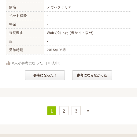
病名
メガバクテリア
ペット保険
-
料金
-
来院理由
Webで知った (当サイト以外)
薬
-
受診時期
2015年05月
8
人が参考になった （
10
人中）
参考になった！
参考にならなかった
»
1
2
3