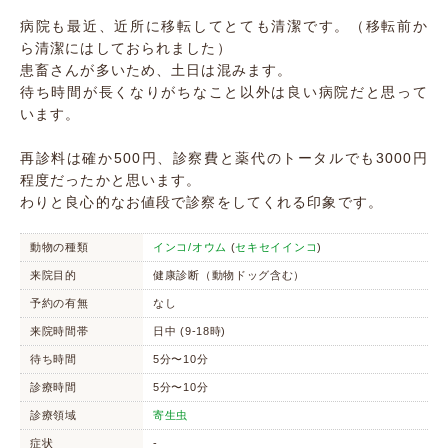
病院も最近、近所に移転してとても清潔です。（移転前か
ら清潔にはしておられました）
患畜さんが多いため、土日は混みます。
待ち時間が長くなりがちなこと以外は良い病院だと思って
います。
再診料は確か500円、診察費と薬代のトータルでも3000円
程度だったかと思います。
わりと良心的なお値段で診察をしてくれる印象です。
動物の種類
インコ/オウム
(
セキセイインコ
)
来院目的
健康診断（動物ドッグ含む）
予約の有無
なし
来院時間帯
日中 (9-18時)
待ち時間
5分〜10分
診療時間
5分〜10分
診療領域
寄生虫
症状
-