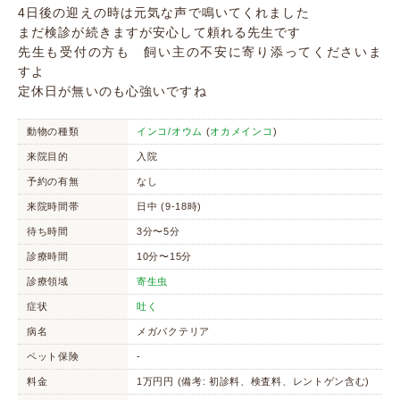
4日後の迎えの時は元気な声で鳴いてくれました
まだ検診が続きますが安心して頼れる先生です
先生も受付の方も 飼い主の不安に寄り添ってくださいま
すよ
定休日が無いのも心強いですね
動物の種類
インコ/オウム
(
オカメインコ
)
来院目的
入院
予約の有無
なし
来院時間帯
日中 (9-18時)
待ち時間
3分〜5分
診療時間
10分〜15分
診療領域
寄生虫
症状
吐く
病名
メガバクテリア
ペット保険
-
料金
1万円円 (備考: 初診料、検査料、レントゲン含む)