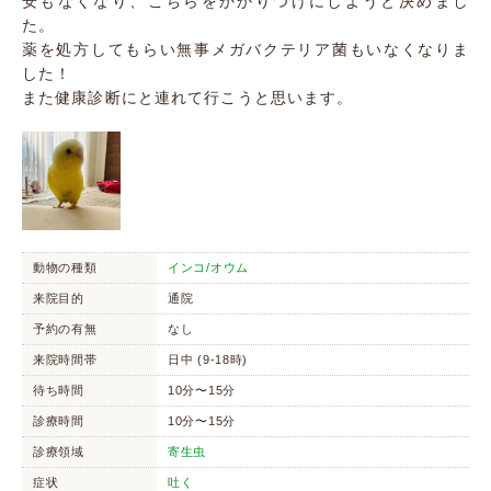
安もなくなり、こちらをかかりつけにしようと決めまし
た。
薬を処方してもらい無事メガバクテリア菌もいなくなりま
した！
また健康診断にと連れて行こうと思います。
動物の種類
インコ/オウム
来院目的
通院
予約の有無
なし
来院時間帯
日中 (9-18時)
待ち時間
10分〜15分
診療時間
10分〜15分
診療領域
寄生虫
症状
吐く