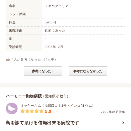
病名
メガバクテリア
ペット保険
-
料金
5900円
来院理由
近所にあった
薬
-
受診時期
2024年12月
4
人が参考になった （
4
人中）
参考になった！
参考にならなかった
ハーモニー動物病院
(愛知県小牧市)
オッキーさん（掲載口コミ1件・インコ/オウム）
5.0
2022年06月投稿
鳥を診て頂ける信頼出来る病院です