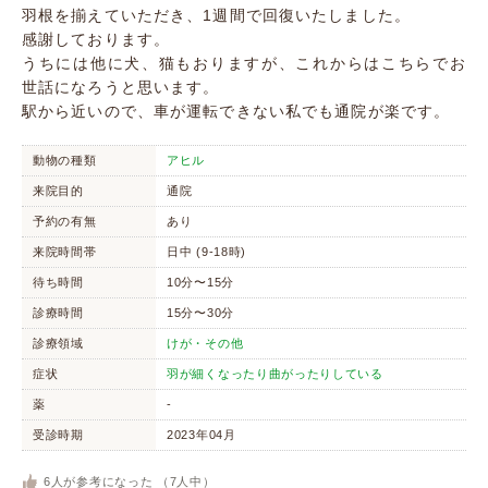
羽根を揃えていただき、1週間で回復いたしました。
感謝しております。
うちには他に犬、猫もおりますが、これからはこちらでお
世話になろうと思います。
駅から近いので、車が運転できない私でも通院が楽です。
動物の種類
アヒル
来院目的
通院
予約の有無
あり
来院時間帯
日中 (9-18時)
待ち時間
10分〜15分
診療時間
15分〜30分
診療領域
けが・その他
症状
羽が細くなったり曲がったりしている
薬
-
受診時期
2023年04月
6
人が参考になった （
7
人中）