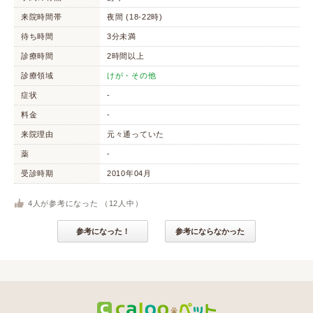
来院時間帯
夜間 (18-22時)
待ち時間
3分未満
診療時間
2時間以上
診療領域
けが・その他
症状
-
料金
-
来院理由
元々通っていた
薬
-
受診時期
2010年04月
4
人が参考になった （
12
人中）
参考になった！
参考にならなかった