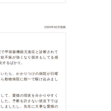
2026年02月投稿
院で甲状腺機能亢進症と診断されて
食欲不振が強くなり脱水もしてる感
化するばかり。
ていたら、かかりつけの病院が日曜
はら動物病院に朝一で駆け込みまし
をして、愛猫の現状を分かりやすく
ました。予断を許さない状況下では
堵しましたし、先生に大事な愛猫の