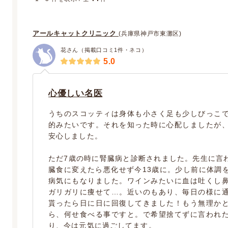
アールキャットクリニック
(兵庫県神戸市東灘区)
花さん（掲載口コミ1件・ネコ）
5.0
心優しい名医
うちのスコッティは身体も小さく足も少しびっこ
的みたいです。それを知った時に心配しましたが
安心しました。
ただ7歳の時に腎臓病と診断されました。先生に言
臓食に変えたら悪化せず今13歳に。少し前に体調
病気にもなりました。ワインみたいに血は吐くし
ガリガリに痩せて…。近いのもあり、毎日の様に
貰ったら日に日に回復してきました！もう無理か
ら、何せ食べる事ですと。で希望捨てずに言われ
り、今は元気に過ごしてます。