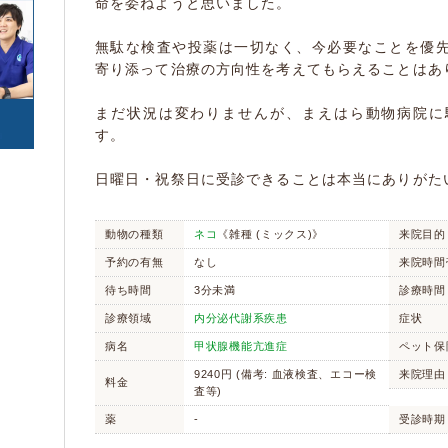
命を委ねようと思いました。
カエル
サンショウウオ/イモ
(0)
寄生虫
腫瘍・がん
(170)
(377)
リ
(0)
無駄な検査や投薬は一切なく、今必要なことを優
中毒
心の病気
(10)
(25)
(0)
寄り添って治療の方向性を考えてもらえることはあ
東洋医学
けが・その他
(15)
(2774)
トカゲ/ヤモリ/カメレ
カメ
(0)
オン
(0)
まだ状況は変わりませんが、まえはら動物病院に
ヘビ
す。
(0)
(0)
(0)
日曜日・祝祭日に受診できることは本当にありがた
豚
牛
(0)
(0)
ヤギ
羊
(0)
(0)
動物の種類
ネコ
《雑種 (ミックス)》
来院目的
(0)
予約の有無
なし
来院時間
待ち時間
3分未満
診療時間
診療領域
内分泌代謝系疾患
症状
病名
甲状腺機能亢進症
ペット保
9240円 (備考: 血液検査、エコー検
来院理由
料金
査等)
薬
-
受診時期