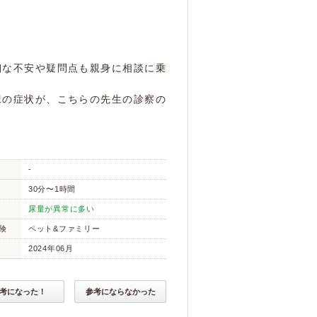
細な不安や疑問点も親身に相談に乗
尿の症状が、こちらの先生の診察の
。
-
30分〜1時間
尿量が異常に多い
険
ペット&ファミリー
2024年06月
考になった！
参考にならなかった