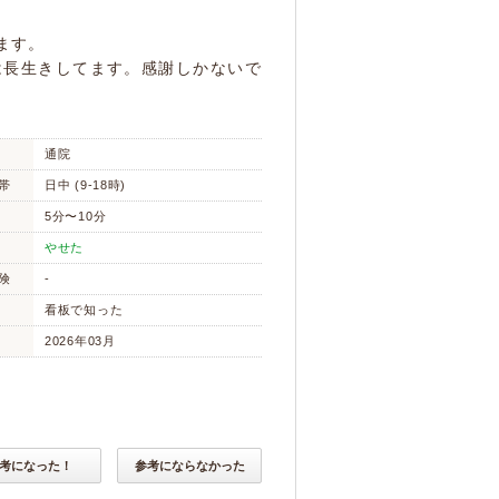
ます。
は長生きしてます。感謝しかないで
通院
帯
日中 (9-18時)
5分〜10分
やせた
険
-
看板で知った
2026年03月
考になった！
参考にならなかった