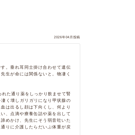
2026年04月投稿
です。垂れ耳同士掛け合わせて遺伝
、先生が命には関係ないと。物凄く
われた通り薬をしっかり飲ませて腎
を凄く壊しガリガリになり甲状腺の
鼻血は出るし顔は下向くし、何より
通い、点滴や療養缶詰や薬を出して
と諦めかけ、先生にそう弱音吐いた
た通りに介護したらだいぶ体重が戻