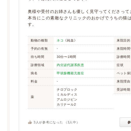
奥様や受付のお姉さんも優しく見守ってくださって
本当にこの素敵なクリニックのおかげでうちの猫
す。
動物の種類
ネコ
《純血》
来院目的
予約の有無
-
来院時間
待ち時間
30分〜1時間
診療時間
診療領域
内分泌代謝系疾患
症状
病名
甲状腺機能亢進症
ペット保
料金
-
来院理由
チロブロック
受診時期
ミカルディス
薬
アムロジビン
カリナール2
3
人が参考になった （
3
人中）
参