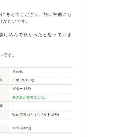
先に考えてくださり、飼い主側にも
りがたいです。
駆け込んで良かったと思っていま
いです。
その他
帯
日中 (9-18時)
10分〜15分
尿の量が異常に少ない
険
-
Webで知った (当サイト以外)
2026年02月