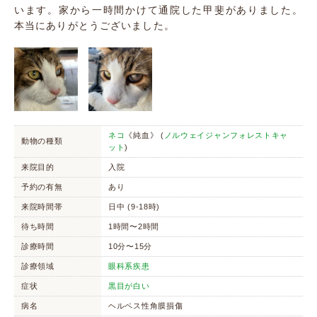
います。家から一時間かけて通院した甲斐がありました。
本当にありがとうございました。
ネコ
《純血》 (
ノルウェイジャンフォレストキャ
動物の種類
ット
)
来院目的
入院
予約の有無
あり
来院時間帯
日中 (9-18時)
待ち時間
1時間〜2時間
診療時間
10分〜15分
診療領域
眼科系疾患
症状
黒目が白い
病名
ヘルペス性角膜損傷