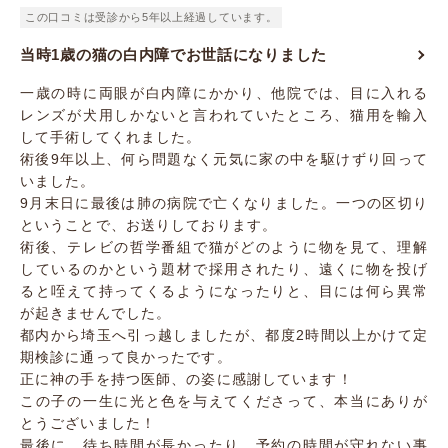
この口コミは受診から5年以上経過しています。
当時1歳の猫の白内障でお世話になりました
一歳の時に両眼が白内障にかかり、他院では、目に入れる
レンズが犬用しかないと言われていたところ、猫用を輸入
して手術してくれました。
術後9年以上、何ら問題なく元気に家の中を駆けずり回って
いました。
9月末日に最後は肺の病院で亡くなりました。一つの区切り
ということで、お送りしております。
術後、テレビの哲学番組で猫がどのように物を見て、理解
しているのかという題材で採用されたり、遠くに物を投げ
ると咥えて持ってくるようになったりと、目には何ら異常
が起きませんでした。
都内から埼玉へ引っ越しましたが、都度2時間以上かけて定
期検診に通って良かったです。
正に神の手を持つ医師、の姿に感謝しています！
この子の一生に光と色を与えてくださって、本当にありが
とうございました！
最後に、待ち時間が長かったり、予約の時間が守れない事