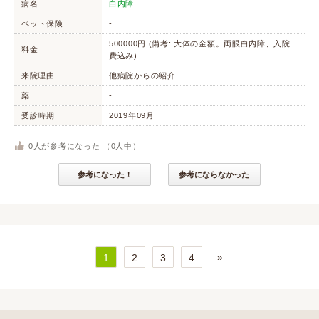
病名
白内障
ペット保険
-
500000円 (備考: 大体の金額。両眼白内障、入院
料金
費込み)
来院理由
他病院からの紹介
薬
-
受診時期
2019年09月
0
人が参考になった （
0
人中）
参考になった！
参考にならなかった
»
1
2
3
4