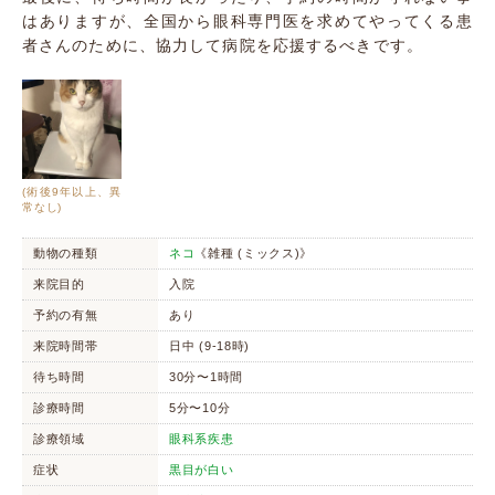
はありますが、全国から眼科専門医を求めてやってくる患
者さんのために、協力して病院を応援するべきです。
(術後9年以上、異
常なし)
動物の種類
ネコ
《雑種 (ミックス)》
来院目的
入院
予約の有無
あり
来院時間帯
日中 (9-18時)
待ち時間
30分〜1時間
診療時間
5分〜10分
診療領域
眼科系疾患
症状
黒目が白い