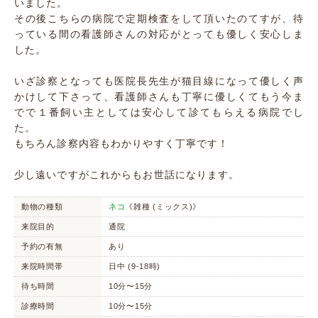
いました。
その後こちらの病院で定期検査をして頂いたのてすが、待
っている間の看護師さんの対応がとっても優しく安心しま
した。
いざ診察となっても医院長先生が猫目線になって優しく声
かけして下さって、看護師さんも丁寧に優しくてもう今ま
でで１番飼い主としては安心して診てもらえる病院でし
た。
もちろん診察内容もわかりやすく丁寧です！
少し遠いですがこれからもお世話になります。
動物の種類
ネコ
《雑種 (ミックス)》
来院目的
通院
予約の有無
あり
来院時間帯
日中 (9-18時)
待ち時間
10分〜15分
診療時間
10分〜15分