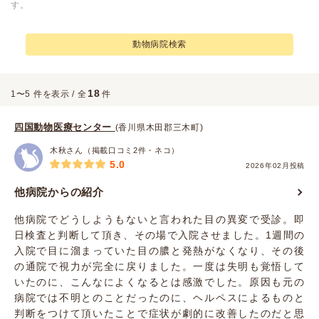
す。
動物病院検索
18
1〜5 件を表示 / 全
件
四国動物医療センター
(香川県木田郡三木町)
木秋さん（掲載口コミ2件・ネコ）
5.0
2026年02月投稿
他病院からの紹介
他病院でどうしようもないと言われた目の異変で受診。即
日検査と判断して頂き、その場で入院させました。1週間の
入院で目に溜まっていた目の膿と発熱がなくなり、その後
の通院で視力が完全に戻りました。一度は失明も覚悟して
いたのに、こんなによくなるとは感激でした。原因も元の
病院では不明とのことだったのに、ヘルペスによるものと
判断をつけて頂いたことで症状が劇的に改善したのだと思