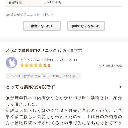
受診時期
2021年08月
2
人が参考になった （
5
人中）
参考になった！
参考にならなかった
どうぶつ眼科専門クリニック
(大阪府豊中市)
ととさんさん（掲載口コミ2件・ネコ）
5.0
2021年03月投稿
この口コミは受診から5年以上経過しています。
とっても素敵な病院です
猫が若年性の白内障かなとかかりつけ医に診断され、紹介
して頂きました。
初診は人気らしくはやくて３ヶ月先と言われたので、いち
早く診て欲しい気持ちが伝わったのか、土曜日のみ柏原の
方の動物病院へ行かれてるとの事で先にそちらで診て下さ