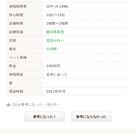
来院時間帯
日中 (9-18時)
待ち時間
10分〜15分
診療時間
1時間〜2時間
診療領域
眼科系疾患
症状
黒目が白い
病名
白内障
ペット保険
-
料金
10000円
来院理由
近所にあった
薬
-
受診時期
2021年07月
2
人が参考になった （
4
人中）
参考になった！
参考にならなかった