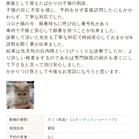
家族として迎えたばかりの子猫の初診。
子猫の目に不安を感じ、予約をせず直接訪問したにもかか
わらず、丁寧な対応でした。
コロナ禍の今、順番待ちに呼び出し番号札があり
車内で子猫と安心して順番を待つことが出来ました。
診察して頂いた先生も丁寧な対応で終始安心しておまかせ&
説明を聞く事が出来ました。
結果は先天性の白内障というびっくりな診断でしたが。よ
り詳しい検査をするのであれば専門病院の紹介も直ぐにし
て下さると言って頂け安心しました。
かかりつけ医として今後もお世話になろうと思います。
動物の種類
ネコ
《純血》 (
エキゾチックショートヘア
)
来院目的
通院
予約の有無
なし