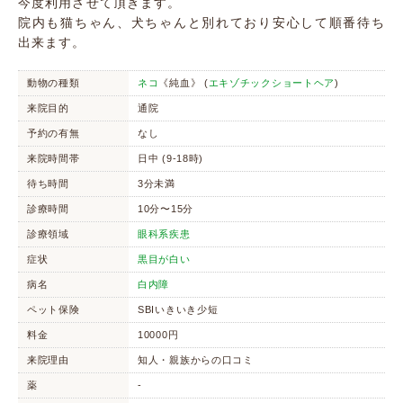
今度利用させて頂きます。
院内も猫ちゃん、犬ちゃんと別れており安心して順番待ち
出来ます。
動物の種類
ネコ
《純血》 (
エキゾチックショートヘア
)
来院目的
通院
予約の有無
なし
来院時間帯
日中 (9-18時)
待ち時間
3分未満
診療時間
10分〜15分
診療領域
眼科系疾患
症状
黒目が白い
病名
白内障
ペット保険
SBIいきいき少短
料金
10000円
来院理由
知人・親族からの口コミ
薬
-