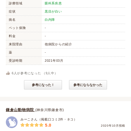
診療領域
眼科系疾患
症状
黒目が白い
病名
白内障
ペット保険
-
料金
-
来院理由
他病院からの紹介
薬
-
受診時期
2021年03月
6
人が参考になった （
9
人中）
参考になった！
参考にならなかった
鎌倉山動物病院
(神奈川県鎌倉市)
みーこさん（掲載口コミ2件・ネコ）
5.0
2020年10月投稿