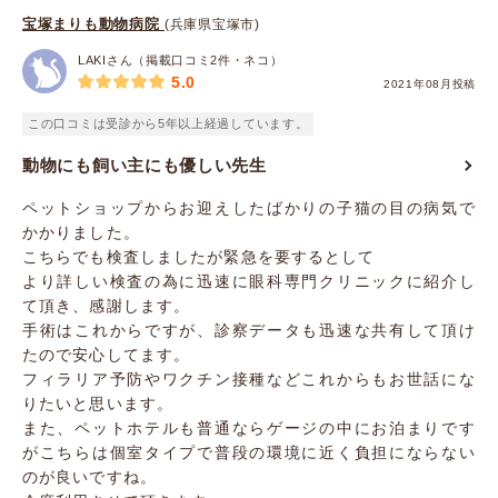
宝塚まりも動物病院
(兵庫県宝塚市)
LAKIさん（掲載口コミ2件・ネコ）
5.0
2021年08月投稿
この口コミは受診から5年以上経過しています。
動物にも飼い主にも優しい先生
ペットショップからお迎えしたばかりの子猫の目の病気で
かかりました。
こちらでも検査しましたが緊急を要するとして
より詳しい検査の為に迅速に眼科専門クリニックに紹介し
て頂き、感謝します。
手術はこれからですが、診察データも迅速な共有して頂け
たので安心してます。
フィラリア予防やワクチン接種などこれからもお世話にな
りたいと思います。
また、ペットホテルも普通ならゲージの中にお泊まりです
がこちらは個室タイプで普段の環境に近く負担にならない
のが良いですね。