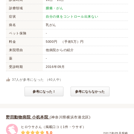
診療領域
腫瘍・がん
症状
自分の体をコントロール出来ない
病名
乳がん
ペット保険
-
料金
5000円 （手術5万）円
来院理由
他病院からの紹介
薬
-
受診時期
2016年09月
37
人が参考になった （
40
人中）
参考になった！
参考にならなかった
野田動物病院 小机本院
(神奈川県横浜市港北区)
ヒロウサさん（掲載口コミ1件・ウサギ）
5.0
2017年05月投稿