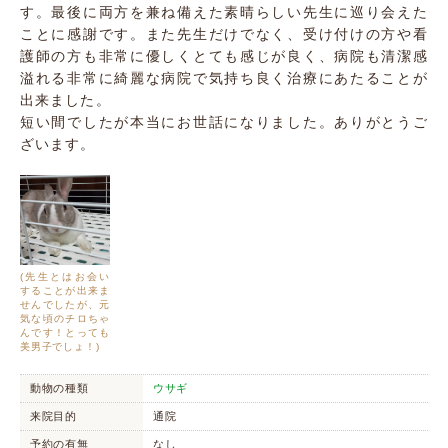
す。最後に両方を兼ね備えた素晴らしい先生に巡り会えた
ことに感謝です。また先生だけでなく、受け付けの方や看
護師の方も非常に優しくとても感じが良く、病院も清潔感
溢れる非常に綺麗な病院で気持ち良く治療にあたることが
出来ました。
短い間でしたが本当にお世話になりました。ありがとうご
ざいます。
(先生とはお会い
することが出来ま
せんでしたが、元
気な頃のチロちゃ
んです！とっても
美男子でしょ！)
動物の種類
ウサギ
来院目的
通院
予約の有無
なし