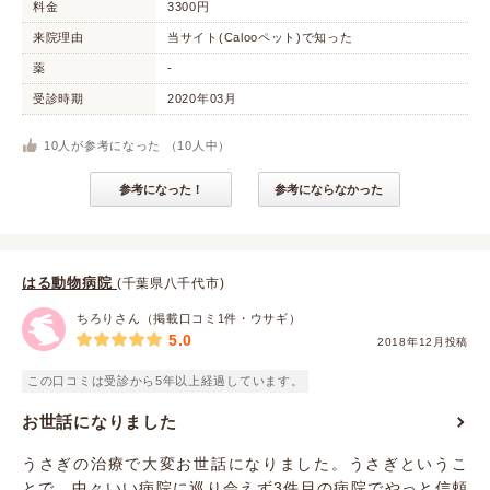
料金
3300円
来院理由
当サイト(Calooペット)で知った
薬
-
受診時期
2020年03月
10
人が参考になった （
10
人中）
参考になった！
参考にならなかった
はる動物病院
(千葉県八千代市)
ちろりさん（掲載口コミ1件・ウサギ）
5.0
2018年12月投稿
この口コミは受診から5年以上経過しています。
お世話になりました
うさぎの治療で大変お世話になりました。うさぎというこ
とで、中々いい病院に巡り会えず3件目の病院でやっと信頼