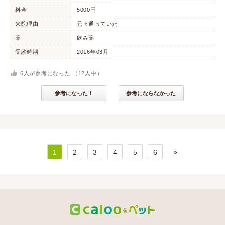
料金
5000円
来院理由
元々通っていた
薬
飲み薬
受診時期
2016年03月
6
人が参考になった （
12
人中）
参考になった！
参考にならなかった
»
1
2
3
4
5
6