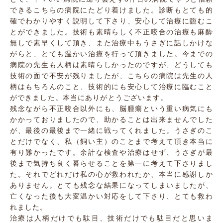
できるこちらの病院にたどり着けました。診断もとても的
確でわかりやすく説明して下さり、安心して治療に臨むこ
とができました。技術も素晴らしく不正咬合の治療も麻酔
無しで素早くして頂き、また治療中もうさぎに話しかけな
がらと、とても温かい治療を行って頂きました。今までの
病院の先生も人柄は素晴らしかったのですが、どうしても
技術の面で不安が残りましたが、こちらの病院は先生の人
柄はもちろんのこと、技術的にも安心して治療に臨むこと
ができました。本当にありがとうございます。
残念ながら不正咬合以外にも、脳腫瘍という重い病気にも
かかっておりましたので、助かることは出来ませんでした
が、最後の最後まで一緒に戦ってくれました。うさぎのこ
とだけでなく、私（飼い主）のことまで考えて頂き本当に
有り難かったです。余計な検査や治療はせず、うさぎが最
後まで気持ち良く暮らせることを第一に考えて下さりまし
た。それでどれだけ私の心が救われたか、本当に感謝しか
ありません。とても残念な結果になってしまいましたが、
亡くなった後も大変温かい対応をして下さり、とても救わ
れました。
治療は人柄だけでも駄目、技術だけでも駄目だと思いま