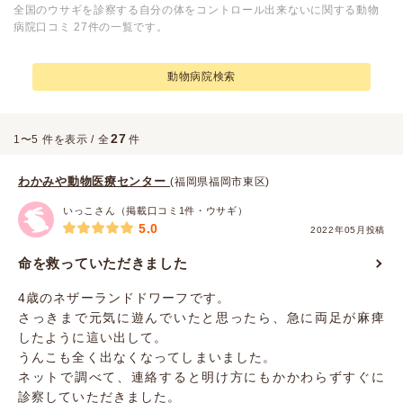
全国のウサギを診察する自分の体をコントロール出来ないに関する動物
病院口コミ 27件の一覧です。
動物病院検索
27
1〜5 件を表示 / 全
件
わかみや動物医療センター
(福岡県福岡市東区)
いっこさん（掲載口コミ1件・ウサギ）
5.0
2022年05月投稿
命を救っていただきました
4歳のネザーランドドワーフです。
さっきまで元気に遊んでいたと思ったら、急に両足が麻痺
したように這い出して。
うんこも全く出なくなってしまいました。
ネットで調べて、連絡すると明け方にもかかわらずすぐに
診察していただきました。