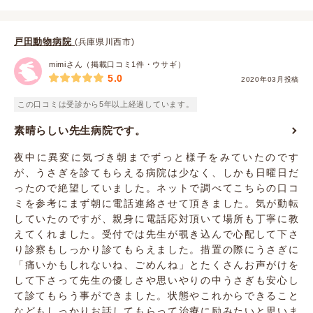
戸田動物病院
(兵庫県川西市)
mimiさん（掲載口コミ1件・ウサギ）
5.0
2020年03月投稿
この口コミは受診から5年以上経過しています。
素晴らしい先生病院です。
夜中に異変に気づき朝までずっと様子をみていたのです
が、うさぎを診てもらえる病院は少なく、しかも日曜日だ
ったので絶望していました。ネットで調べてこちらの口コ
ミを参考にまず朝に電話連絡させて頂きました。気が動転
していたのですが、親身に電話応対頂いて場所も丁寧に教
えてくれました。受付では先生が覗き込んで心配して下さ
り診察もしっかり診てもらえました。措置の際にうさぎに
「痛いかもしれないね、ごめんね」とたくさんお声がけを
して下さって先生の優しさや思いやりの中うさぎも安心し
て診てもらう事ができました。状態やこれからできること
などもしっかりお話してもらって治療に励みたいと思いま