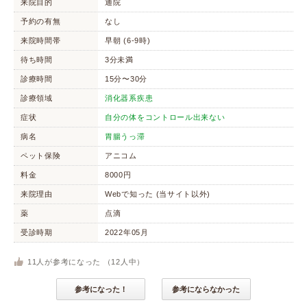
来院目的
通院
予約の有無
なし
来院時間帯
早朝 (6-9時)
待ち時間
3分未満
診療時間
15分〜30分
診療領域
消化器系疾患
症状
自分の体をコントロール出来ない
病名
胃腸うっ滞
ペット保険
アニコム
料金
8000円
来院理由
Webで知った (当サイト以外)
薬
点滴
受診時期
2022年05月
11
人が参考になった （
12
人中）
参考になった！
参考にならなかった