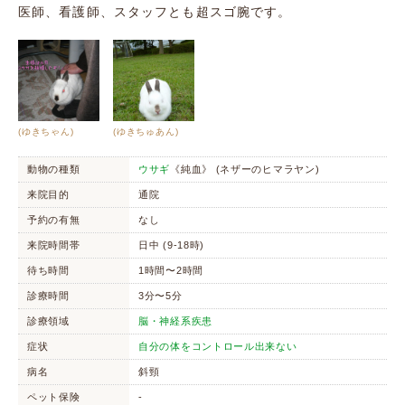
医師、看護師、スタッフとも超スゴ腕です。
(ゆきちゃん)
(ゆきちゅあん)
動物の種類
ウサギ
《純血》 (ネザーのヒマラヤン)
来院目的
通院
予約の有無
なし
来院時間帯
日中 (9-18時)
待ち時間
1時間〜2時間
診療時間
3分〜5分
診療領域
脳・神経系疾患
症状
自分の体をコントロール出来ない
病名
斜頸
ペット保険
-