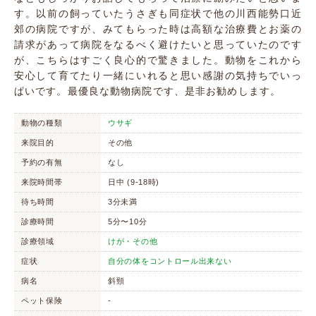
す。以前の飼っていたうさぎも同症状で他の川西能勢口近
郊の病院ですが、みてもらった時は高額な治療費とお薬の
請求があって病院をなるべく避けたいと思っていたのです
が、こちらはすごく良心的で驚きました。動物をこれから
安心して育てたり一緒にいれると思い感謝の気持ちでいっ
ぱいです。最優良な動物病院です、是非お勧めします。
動物の種類
ウサギ
来院目的
その他
予約の有無
なし
来院時間帯
日中 (9-18時)
待ち時間
3分未満
診療時間
5分〜10分
診療領域
けが・その他
症状
自分の体をコントロール出来ない
病名
斜頸
ペット保険
-