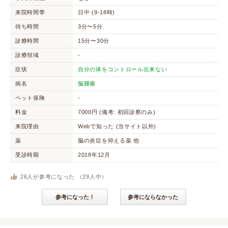
来院時間帯
日中 (9-18時)
待ち時間
3分〜5分
診療時間
15分〜30分
診療領域
-
症状
自分の体をコントロール出来ない
病名
脳腫瘍
ペット保険
-
料金
7000円 (備考: 初回診察のみ)
来院理由
Webで知った (当サイト以外)
薬
脳の炎症を抑える薬 他
受診時期
2018年12月
26
人が参考になった （
29
人中）
参考になった！
参考にならなかった