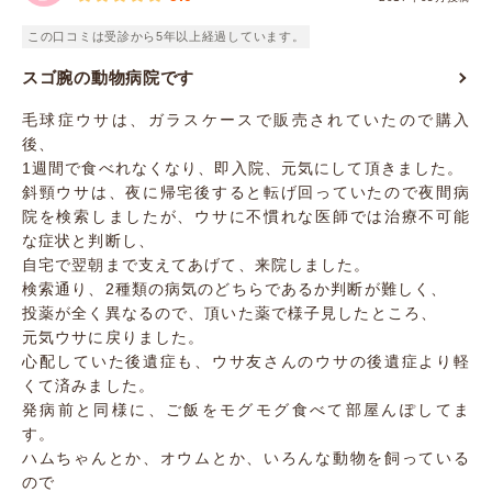
この口コミは受診から5年以上経過しています。
スゴ腕の動物病院です
毛球症ウサは、ガラスケースで販売されていたので購入
後、
1週間で食べれなくなり、即入院、元気にして頂きました。
斜頸ウサは、夜に帰宅後すると転げ回っていたので夜間病
院を検索しましたが、ウサに不慣れな医師では治療不可能
な症状と判断し、
自宅で翌朝まで支えてあげて、来院しました。
検索通り、2種類の病気のどちらであるか判断が難しく、
投薬が全く異なるので、頂いた薬で様子見したところ、
元気ウサに戻りました。
心配していた後遺症も、ウサ友さんのウサの後遺症より軽
くて済みました。
発病前と同様に、ご飯をモグモグ食べて部屋んぽしてま
す。
ハムちゃんとか、オウムとか、いろんな動物を飼っている
ので