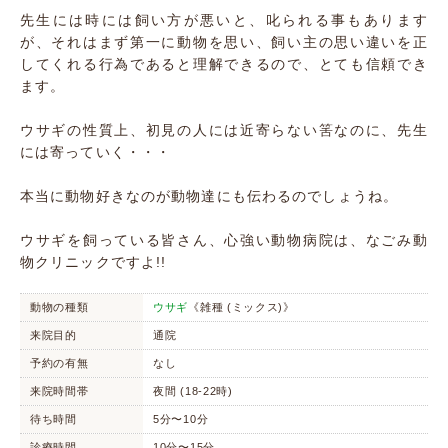
先生には時には飼い方が悪いと、叱られる事もあります
が、それはまず第一に動物を思い、飼い主の思い違いを正
してくれる行為であると理解できるので、とても信頼でき
ます。
ウサギの性質上、初見の人には近寄らない筈なのに、先生
には寄っていく・・・
本当に動物好きなのが動物達にも伝わるのでしょうね。
ウサギを飼っている皆さん、心強い動物病院は、なごみ動
物クリニックですよ!!
動物の種類
ウサギ
《雑種 (ミックス)》
来院目的
通院
予約の有無
なし
来院時間帯
夜間 (18-22時)
待ち時間
5分〜10分
診療時間
10分〜15分