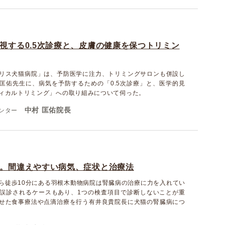
視する0.5次診療と、皮膚の健康を保つトリミン
リス犬猫病院」は、予防医学に注力、トリミングサロンも併設し
匡佑先生に、病気を予防するための「0.5次診療」と、医学的見
ィカルトリミング」への取り組みについて伺った。
中村 匡佑院長
ンター
。間違えやすい病気、症状と治療法
ら徒歩10分にある羽根木動物病院は腎臓病の治療に力を入れてい
誤診されるケースもあり、1つの検査項目で診断しないことが重
せた食事療法や点滴治療を行う有井良貴院長に犬猫の腎臓病につ