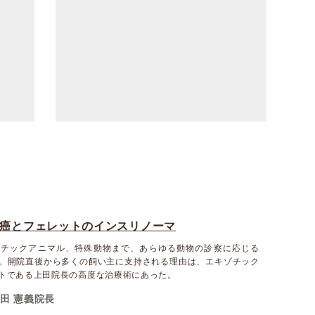
癌とフェレットのインスリノーマ
ゾチックアニマル、特殊動物まで、あらゆる動物の診察に応じる
。開院直後から多くの飼い主に支持される理由は、エキゾチック
トである上田院長の高度な治療術にあった。
田 憲義院長