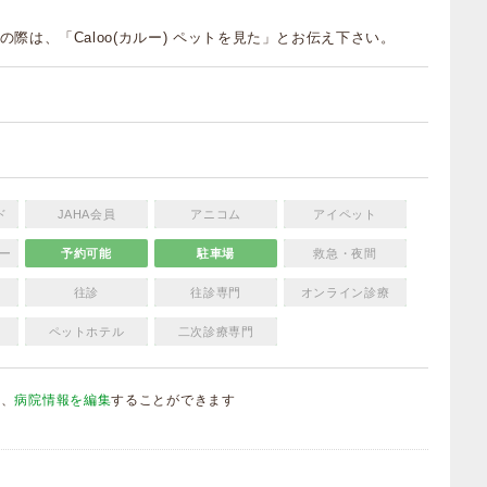
の際は、「Caloo(カルー) ペットを見た」とお伝え下さい。
ド
JAHA会員
アニコム
アイペット
ー
予約可能
駐車場
救急・夜間
往診
往診専門
オンライン診療
ペットホテル
二次診療専門
は、
病院情報を編集
することができます