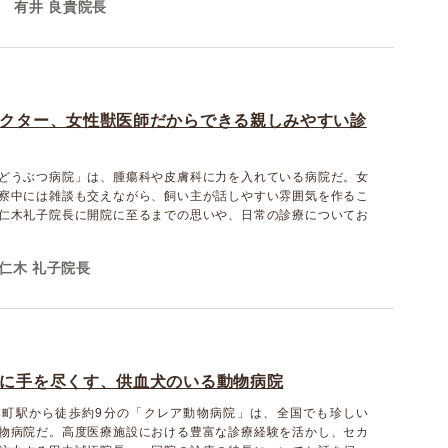
有井 良貴院長
院
クター、女性獣医師だからできる親しみやすい診
どうぶつ病院」は、腫瘍科や皮膚科に力を入れている病院だ。女
察中には雑談も交えながら、飼い主が話しやすい雰囲気を作るこ
仁木礼子院長に開院に至るまでの思いや、日常の診療についてお
仁木 礼子院長
に手を尽くす、供血犬のいる動物病院
本町駅から徒歩約9分の「クレア動物病院」は、全国でも珍しい
物病院だ。高度医療施設における豊富な診療経験を活かし、セカ