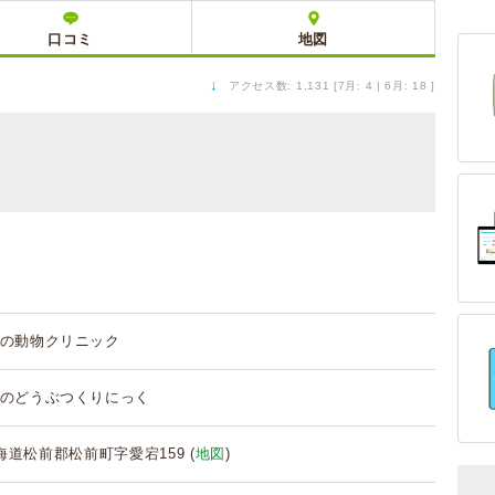
口コミ
地図
↓
アクセス数: 1,131 [7月: 4 | 6月: 18 ]
の動物クリニック
のどうぶつくりにっく
 北海道松前郡松前町字愛宕159 (
地図
)