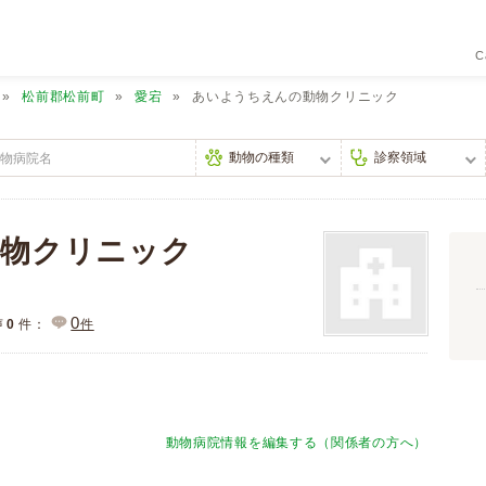
C
松前郡松前町
愛宕
あいようちえんの動物クリニック
動物クリニック
0
声
0
件：
件
動物病院情報を編集する（関係者の方へ）