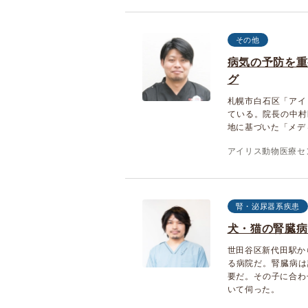
その他
病気の予防を重
グ
札幌市白石区「アイ
ている。院長の中村
地に基づいた「メデ
アイリス動物医療セ
腎・泌尿器系疾患
犬・猫の腎臓病
世田谷区新代田駅か
る病院だ。腎臓病は
要だ。その子に合わ
いて伺った。