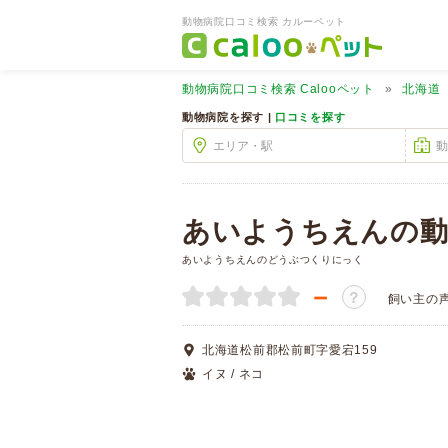
動物病院口コミ検索 カルーペット
動物病院口コミ検索
Calooペット
北海道
動物病院を探す |
口コミを探す
あいようちえんの
あいようちえんのどうぶつくりにっく
－
？
飼い主の
北海道松前郡松前町字愛宕159
イヌ / ネコ