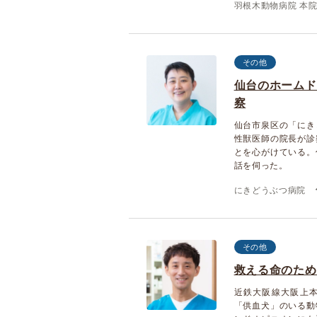
羽根木動物病院 本
その他
仙台のホームド
察
仙台市泉区の「にき
性獣医師の院長が診
とを心がけている。
話を伺った。
にきどうぶつ病院
その他
救える命のため
近鉄大阪線大阪上
「供血犬」のいる動