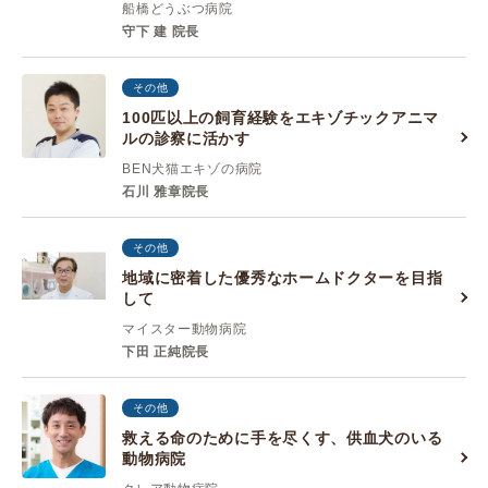
船橋どうぶつ病院
守下 建 院長
その他
100匹以上の飼育経験をエキゾチックアニマ
ルの診察に活かす
BEN犬猫エキゾの病院
石川 雅章院長
その他
地域に密着した優秀なホームドクターを目指
して
マイスター動物病院
下田 正純院長
その他
救える命のために手を尽くす、供血犬のいる
動物病院