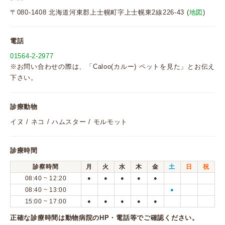
〒080-1408 北海道河東郡上士幌町字上士幌東2線226-43 (
地図
)
電話
01564-2-2977
※お問い合わせの際は、「Caloo(カルー) ペットを見た」とお伝え
下さい。
診療動物
イヌ / ネコ / ハムスター / モルモット
診療時間
診察時間
月
火
水
木
金
土
日
祝
08:40 ~ 12:20
●
●
●
●
●
08:40 ~ 13:00
●
15:00 ~ 17:00
●
●
●
●
●
正確な診療時間は動物病院のHP・電話等でご確認ください。