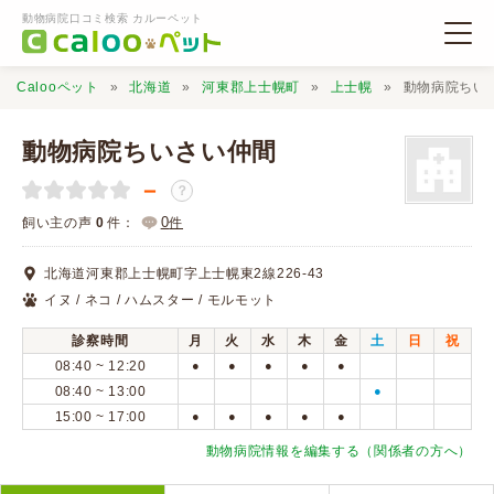
動物病院口コミ検索 カルーペット
Calooペット
北海道
河東郡上士幌町
上士幌
動物病院ちい
動物病院ちいさい仲間
－
？
動物病院検索
0
飼い主の声
0
件：
件
北海道河東郡上士幌町字上士幌東2線226-43
口コミ検索
イヌ / ネコ / ハムスター / モルモット
診察時間
月
火
水
木
金
土
日
祝
Calooペットとは？
08:40 ~ 12:20
●
●
●
●
●
08:40 ~ 13:00
●
15:00 ~ 17:00
●
●
●
●
●
口コミ投稿
動物病院情報を編集する（関係者の方へ）