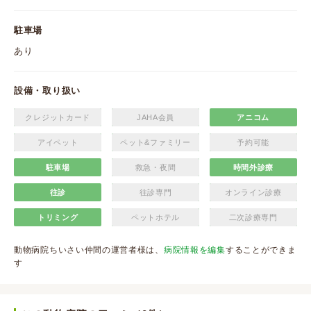
駐車場
あり
設備・取り扱い
クレジットカード
JAHA会員
アニコム
アイペット
ペット&ファミリー
予約可能
駐車場
救急・夜間
時間外診療
往診
往診専門
オンライン診療
トリミング
ペットホテル
二次診療専門
動物病院ちいさい仲間の運営者様は、
病院情報を編集
することができま
す