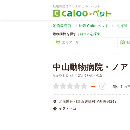
動物病院口コミ検索 カルーペット
動物病院口コミ検索
Calooペット
北海道
動物病院を探す |
口コミを探す
中山動物病院・ノア
なかやまどうぶつびょういん・のあ
－
？
飼い主の
北海道紋別郡西興部村字西興部243
イヌ / ネコ