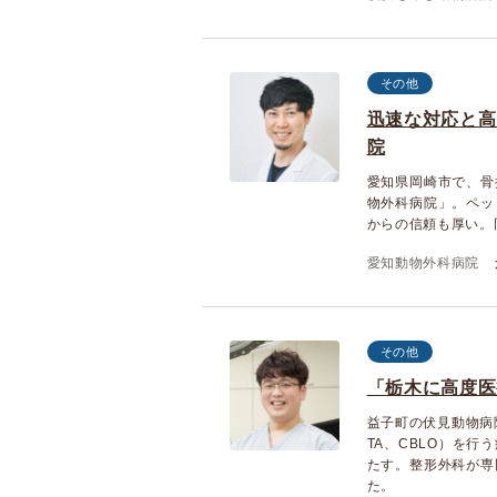
その他
迅速な対応と高
院
愛知県岡崎市で、骨
物外科病院」。ペッ
からの信頼も厚い。
愛知動物外科病院
その他
「栃木に高度医
益子町の伏見動物病
TA、CBLO）を
たす。整形外科が専
た。