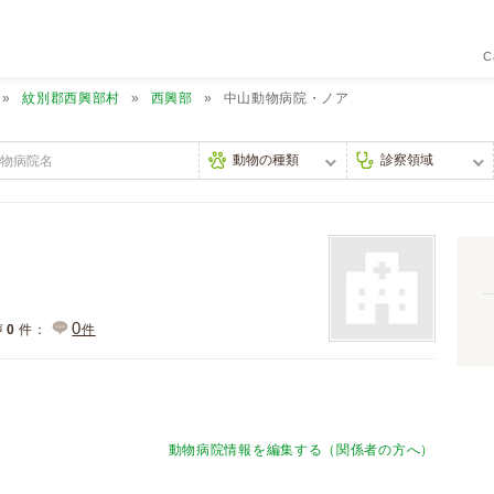
C
紋別郡西興部村
西興部
中山動物病院・ノア
0
声
0
件：
件
動物病院情報を編集する（関係者の方へ）