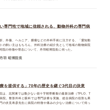
い専門性で地域に信頼される、動物外科の専門病
折、外傷、ヘルニア、腫瘍などの外科手術に注力する、「愛知動
トの飼い主はもちろん、外科治療の紹介先として地域の動物病院
同院の特徴や理念について、丹羽昭博院長に伺った。
丹羽 昭博院長
療を提供する」70年の歴史を継ぐ3代目の決意
院は、北関東では数少ない前十字靭帯断裂の最新治療（TPLO、T
行う病院。整形外科と眼科では専門診療を実施、総合病院の役割も果
門の伏見寿彦先生に病院の特徴や痛みの少ない治療について伺っ