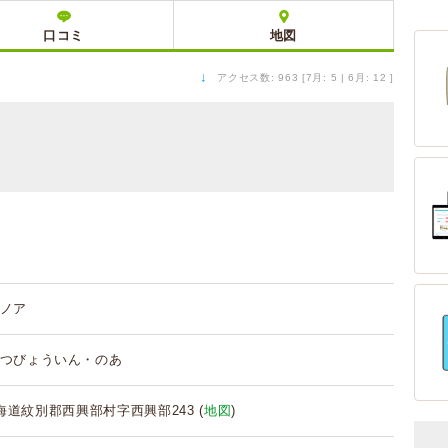
口コミ
地図
↓
アクセス数: 963 [7月: 5 | 6月: 12 ]
ノア
つびょういん・のあ
 北海道紋別郡西興部村字西興部243 (
地図
)