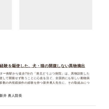
経験を駆使した、犬・猫の開腹しない異物摘出
ター南駅から徒歩7分の「港北どうぶつ病院」は、異物誤飲した
使して開腹せず救うことに心血を注ぐ、全国的にも珍しい動物病
多数の内視鏡操作の経験を持つ新井勇人先生に、その取組みにつ
新井 勇人院長