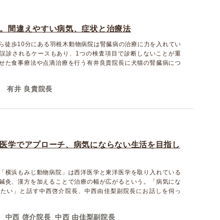
。間違えやすい病気、症状と治療法
ら徒歩10分にある羽根木動物病院は腎臓病の治療に力を入れてい
誤診されるケースもあり、1つの検査項目で診断しないことが重
せた食事療法や点滴治療を行う有井良貴院長に犬猫の腎臓病につ
有井 良貴院長
院
医学でアプローチ、病気にならない生活を目指し
「横浜もみじ動物病院」は西洋医学と東洋医学を取り入れている
鍼灸、漢方を加えることで治療の幅が広がるという。「病気にな
えたい」と話す中西啓介院長、中西由佳梨副院長にお話しを伺っ
中西 啓介院長
中西 由佳梨副院長