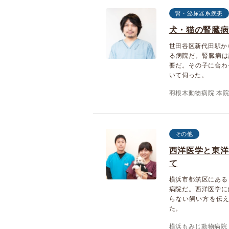
腎・泌尿器系疾患
犬・猫の腎臓病
世田谷区新代田駅か
る病院だ。腎臓病は
要だ。その子に合わ
いて伺った。
羽根木動物病院 本
その他
西洋医学と東洋
て
横浜市都筑区にある
病院だ。西洋医学に
らない飼い方を伝
た。
横浜もみじ動物病院