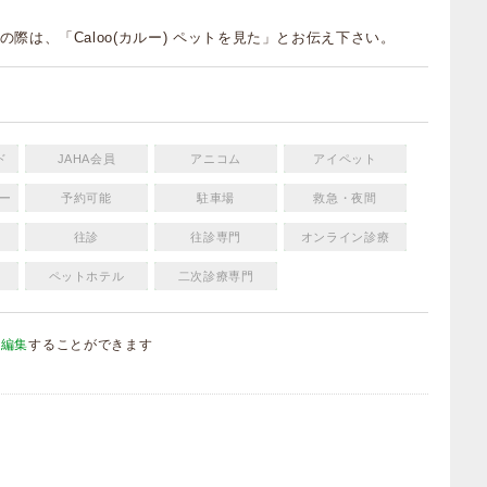
の際は、「Caloo(カルー) ペットを見た」とお伝え下さい。
ド
JAHA会員
アニコム
アイペット
ー
予約可能
駐車場
救急・夜間
往診
往診専門
オンライン診療
ペットホテル
二次診療専門
を編集
することができます
）