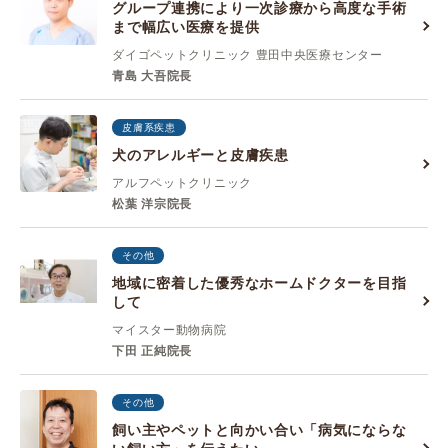
グループ連携により一次診療から高度な手術
まで幅広い医療を提供
ダイゴペットクリニック 豊田中央医療センター
青島 大吾院長
皮膚系疾患
犬のアレルギーと皮膚疾患
アルフペットクリニック
松葉 洋宗院長
その他
地域に密着した優秀なホームドクターを目指
して
マイスター動物病院
下田 正純院長
その他
飼い主やペットと向かい合い「病気にならな