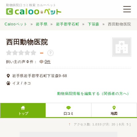
動物病院口コミ検索 カルーペット
Calooペット
岩手県
岩手郡雫石町
下笹森
西田動物医院
西田動物医院
－
？
動物病院検索
0
飼い主の声
0
件：
件
岩手県岩手郡雫石町下笹森9-68
口コミ検索
イヌ / ネコ
動物病院情報を編集する（関係者の方へ）
Calooペットとは？
トップ
口コミ
地図
口コミ投稿
↑
アクセス数: 1,033 [7月: 20 | 6月: 5 ]