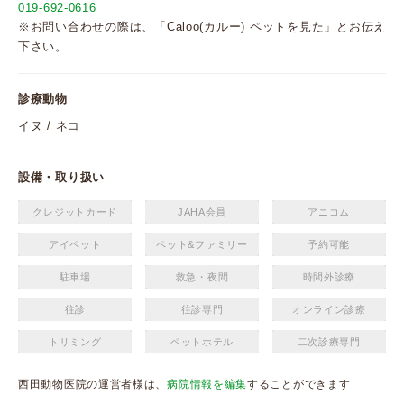
019-692-0616
※お問い合わせの際は、「Caloo(カルー) ペットを見た」とお伝え
下さい。
診療動物
イヌ / ネコ
設備・取り扱い
クレジットカード
JAHA会員
アニコム
アイペット
ペット&ファミリー
予約可能
駐車場
救急・夜間
時間外診療
往診
往診専門
オンライン診療
トリミング
ペットホテル
二次診療専門
西田動物医院の運営者様は、
病院情報を編集
することができます