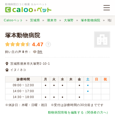
動物病院口コミ検索 カルーペット
Calooペット
茨城県
潮来市
大塚野
塚本動物病院
地図
塚本動物病院
4.47
？
動物病院検索
8
飼い主の声
8
件：
件
茨城県潮来市大塚野2-10-1
口コミ検索
イヌ / ネコ
診察時間
月
火
水
木
金
土
日
祝
Calooペットとは？
09:00 ~ 12:00
●
●
●
●
●
14:00 ~ 17:00
●
14:30 ~ 18:00
●
●
●
●
口コミ投稿
※休診日：木曜・日曜・祝日 ※受付は診療時間の30分前までです
動物病院情報を編集する（関係者の方へ）