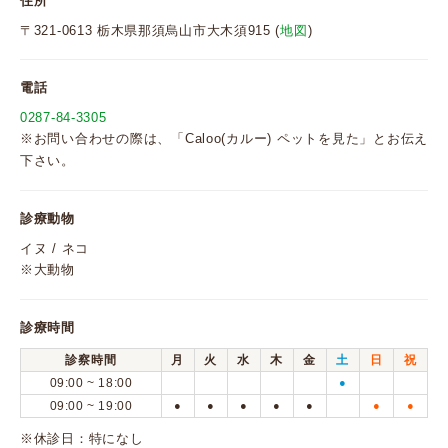
住所
〒321-0613 栃木県那須烏山市大木須915 (
地図
)
電話
0287-84-3305
※お問い合わせの際は、「Caloo(カルー) ペットを見た」とお伝え
下さい。
診療動物
イヌ / ネコ
※大動物
診療時間
診察時間
月
火
水
木
金
土
日
祝
09:00 ~ 18:00
●
09:00 ~ 19:00
●
●
●
●
●
●
●
※休診日：特になし