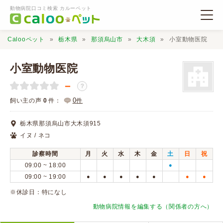
動物病院口コミ検索 カルーペット
Calooペット
栃木県
那須烏山市
大木須
小室動物医院
小室動物医院
－
？
動物病院検索
0
飼い主の声
0
件：
件
栃木県那須烏山市大木須915
口コミ検索
イヌ / ネコ
診察時間
月
火
水
木
金
土
日
祝
Calooペットとは？
09:00 ~ 18:00
●
09:00 ~ 19:00
●
●
●
●
●
●
●
口コミ投稿
※休診日：特になし
動物病院情報を編集する（関係者の方へ）