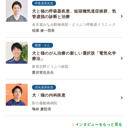
呼吸器系疾患
犬と猫の呼吸器疾患、短頭種気道症候群、気
管虚脱の診断と治療
名古屋みなみ動物病院・どうぶつ呼吸器クリニック
稲葉 健一院長
腫瘍・がん
犬と猫のがん治療の新しい選択肢「電気化学
療法」
新習志野どうぶつ病院
愛宕哲也先生
消化器系疾患
犬・猫の内科疾患
彩の森動物病院
鴨林 慶院長
インタビューをもっと見る