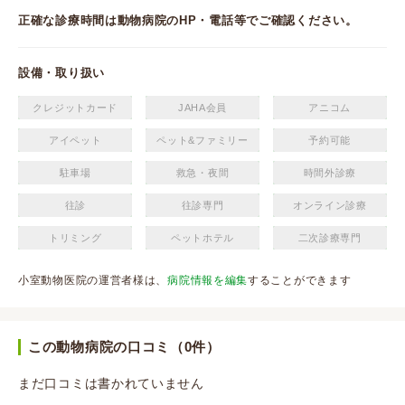
正確な診療時間は動物病院のHP・電話等でご確認ください。
設備・取り扱い
クレジットカード
JAHA会員
アニコム
アイペット
ペット&ファミリー
予約可能
駐車場
救急・夜間
時間外診療
往診
往診専門
オンライン診療
トリミング
ペットホテル
二次診療専門
小室動物医院の運営者様は、
病院情報を編集
することができます
この動物病院の口コミ（0件）
まだ口コミは書かれていません