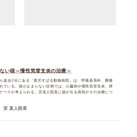
ない咳～慢性気管支炎の治療～
ら徒歩2分にある「奥沢すばる動物病院」は、呼吸器系科、腫瘍
れている。咳が止まらない症例では、心臓病や慢性気管支炎、肺
ケースが考えられる。宮直人院長に咳が出る病気やその治療につ
宮 直人院長