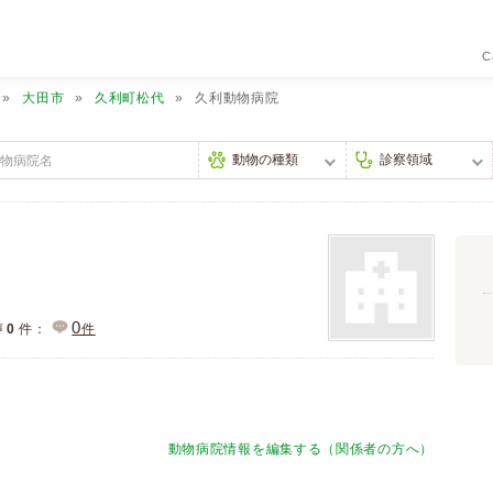
C
大田市
久利町松代
久利動物病院
0
声
0
件：
件
動物病院情報を編集する（関係者の方へ）