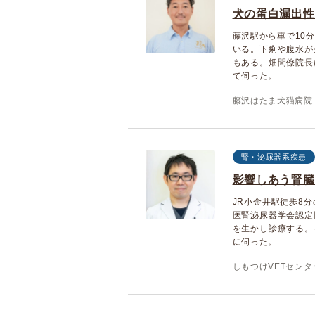
犬の蛋白漏出性
藤沢駅から車で10
いる。下痢や腹水が
もある。畑間僚院長
て伺った。
藤沢はたま犬猫病院
腎・泌尿器系疾患
影響しあう腎臓
JR小金井駅徒歩8
医腎泌尿器学会認定
を生かし診療する。
に伺った。
しもつけVETセンタ