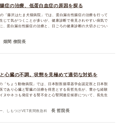
腸症の治療、低蛋白血症の原因を探る
分の「藤沢はたま犬猫病院」では、蛋白漏出性腸症の治療を行って
生じて気がつくことが多いが、健康診断で発見されやすい病気で
に、蛋白漏出性腸症の治療と、日ごろの健康診断の大切さについ
畑間 僚院長
と心臓の不調。状態を見極めて適切な対処を
分の「ちょう動物病院」では、日本獣医循環器学会認定医と日本獣
医であり心臓と腎臓の治療を得意とする長哲先生が、豊かな経験
イヌやネコも発症する腎不全と心腎関連症候群について、長先生
長 哲院長
ー、しもつけVET夜間救急科