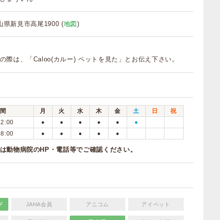
岡山県新見市高尾1900 (
地図
)
の際は、「Caloo(カルー) ペットを見た」とお伝え下さい。
間
月
火
水
木
金
土
日
祝
12:00
●
●
●
●
●
●
18:00
●
●
●
●
●
は動物病院のHP・電話等でご確認ください。
ド
JAHA会員
アニコム
アイペット