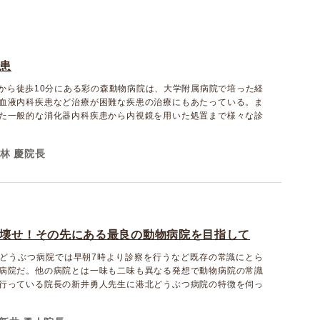
患
から徒歩10分にある彩の森動物病院は、大学附属病院で培った経
血液内科疾患など治療が困難な疾患の治療にもあたっている。ま
た一般的な消化器内科疾患から内視鏡を用いた処置まで様々な診
林 慶院長
壊せ！その先にある最良の動物病院を目指して
どうぶつ病院では早朝7時より診察を行うなど既存の常識にとら
病院だ。他の病院とは一味も二味も異なる発想で動物病院の常識
行っている院長の新井勇人先生に港北どうぶつ病院の特徴を伺っ