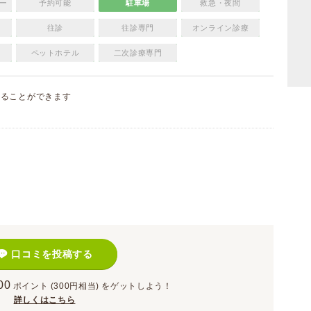
ー
予約可能
駐車場
救急・夜間
往診
往診専門
オンライン診療
ペットホテル
二次診療専門
することができます
）
口コミを投稿する
00
ポイント
(300円相当)
をゲットしよう！
詳しくはこちら