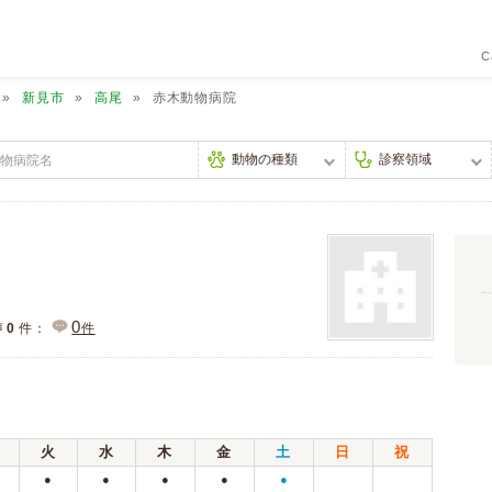
C
新見市
高尾
赤木動物病院
0
声
0
件：
件
火
水
木
金
土
日
祝
●
●
●
●
●