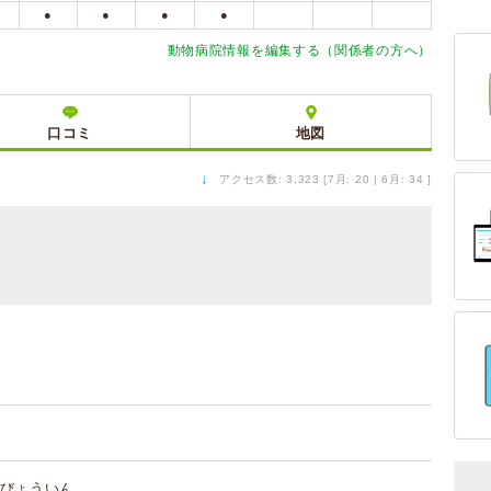
●
●
●
●
動物病院情報を編集する（関係者の方へ）
口コミ
地図
↓
アクセス数: 3,323 [7月: 20 | 6月: 34 ]
びょういん