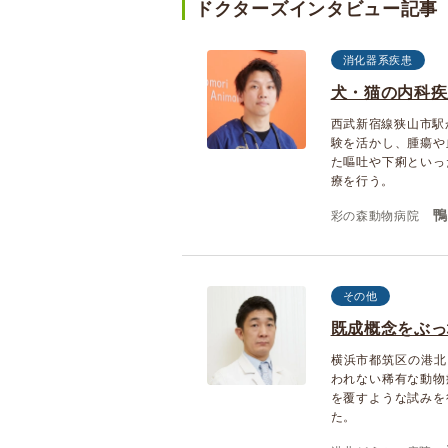
ドクターズインタビュー記事
消化器系疾患
犬・猫の内科疾
西武新宿線狭山市駅
験を活かし、腫瘍や
た嘔吐や下痢といっ
療を行う。
鴨
彩の森動物病院
その他
既成概念をぶっ
横浜市都筑区の港北
われない稀有な動物
を覆すような試みを
た。