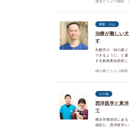
港北どうぶつ病院
腫瘍・がん
治療が難しい犬
す
札幌市の「緑の森ど
できるように」と森
する柘植勇祐院長に
緑の森どうぶつ病院 
その他
西洋医学と東洋
て
横浜市都筑区にある
病院だ。西洋医学に