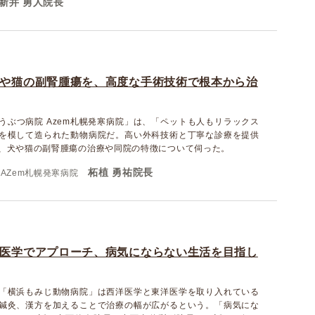
新井 勇人院長
や猫の副腎腫瘍を、高度な手術技術で根本から治
うぶつ病院 Azem札幌発寒病院」は、「ペットも人もリラックス
を模して造られた動物病院だ。高い外科技術と丁寧な診療を提供
、犬や猫の副腎腫瘍の治療や同院の特徴について伺った。
柘植 勇祐院長
AZem札幌発寒病院
医学でアプローチ、病気にならない生活を目指し
「横浜もみじ動物病院」は西洋医学と東洋医学を取り入れている
鍼灸、漢方を加えることで治療の幅が広がるという。「病気にな