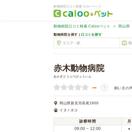
動物病院口コミ検索 カルーペット
動物病院口コミ検索
Calooペット
岡山県
動物病院を探す |
口コミを探す
赤木動物病院
あかぎどうぶつびょういん
－
？
飼い主の
岡山県新見市高尾1900
イヌ / ネコ
診察時間
月
09:00 ~ 12:00
●