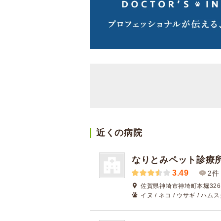
近くの病院
なりとみペット診療
3.49
2件
佐賀県神埼市神埼町本堀3261
イヌ / ネコ / ウサギ / ハム