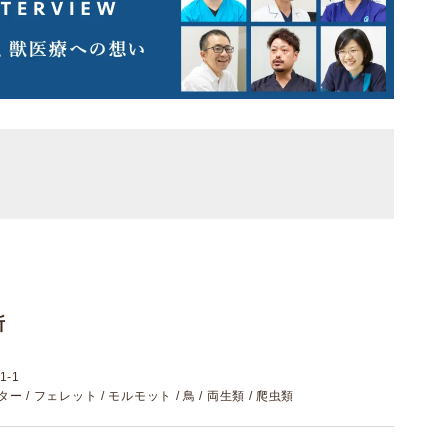
所
-1
スター / フェレット / モルモット / 鳥 / 両生類 / 爬虫類