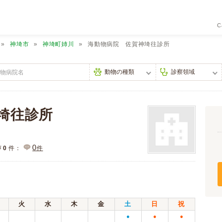
C
神埼市
神埼町姉川
海動物病院 佐賀神埼往診所
埼往診所
0
声
0
件：
件
火
水
木
金
土
日
祝
●
●
●