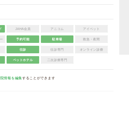
ド
JAHA会員
アニコム
アイペット
ー
予約可能
駐車場
救急・夜間
往診
往診専門
オンライン診療
ペットホテル
二次診療専門
病院情報を編集
することができます
）