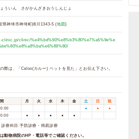
ょういん さがかんざきおうしんじょ
 佐賀県神埼市神埼町姉川1343-5 (
地図
)
kai-clinic.jp/clinic/%e4%bd%90%e8%b3%80%e7%a5%9e%e
%be%80%e8%a8%ba%e6%89%80/
の際は、「Caloo(カルー) ペットを見た」とお伝え下さい。
間
月
火
水
木
金
土
日
祝
20:00
●
●
●
20:00
●
●
●
●
●
 診療科目:予防診療・簡易診療
は動物病院のHP・電話等でご確認ください。