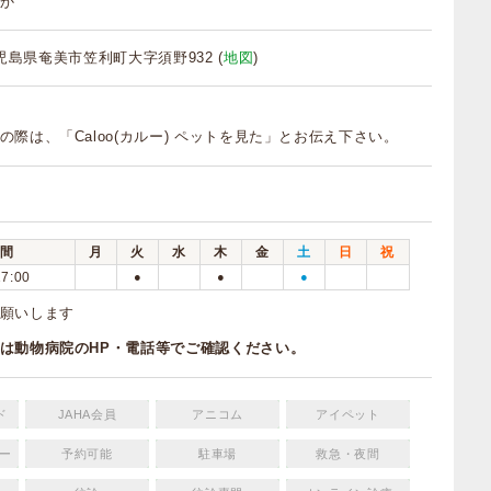
か
 鹿児島県奄美市笠利町大字須野932 (
地図
)
の際は、「Caloo(カルー) ペットを見た」とお伝え下さい。
間
月
火
水
木
金
土
日
祝
17:00
●
●
●
願いします
は動物病院のHP・電話等でご確認ください。
ド
JAHA会員
アニコム
アイペット
ー
予約可能
駐車場
救急・夜間