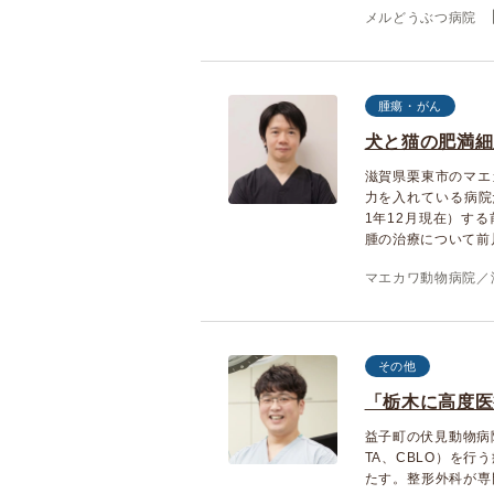
メルどうぶつ病院
腫瘍・がん
犬と猫の肥満細
滋賀県栗東市のマエ
力を入れている病院
1年12月現在）す
腫の治療について前
マエカワ動物病院／
その他
「栃木に高度医
益子町の伏見動物病
TA、CBLO）を
たす。整形外科が専