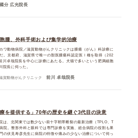
國分 広光院長
胞腫、外科手術および集学的治療
カワ動物病院／滋賀動物がんクリニックは腫瘍（がん）科診療に
だ。京都府、滋賀県で唯一の獣医腫瘍科認定医Ⅰ種を取得（202
る前川卓哉院長を中心に診療にあたる。犬猫で多いという肥満細胞
川院長に伺った。
前川 卓哉院長
滋賀動物がんクリニック
療を提供する」70年の歴史を継ぐ3代目の決意
院は、北関東では数少ない前十字靭帯断裂の最新治療（TPLO、T
行う病院。整形外科と眼科では専門診療を実施、総合病院の役割も果
門の伏見寿彦先生に病院の特徴や痛みの少ない治療について伺っ