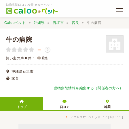
動物病院口コミ検索 カルーペット
Calooペット
沖縄県
石垣市
宮良
牛の病院
牛の病院
－
？
動物病院検索
0
飼い主の声
0
件：
件
沖縄県石垣市
口コミ検索
家畜
動物病院情報を編集する（関係者の方へ）
Calooペットとは？
トップ
口コミ
地図
口コミ投稿
↑
アクセス数: 721 [7月: 17 | 6月: 11 ]