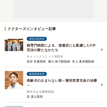
ドクターズインタビュー記事
感染症系疾患
猫専門病院による、後遺症にも配慮したFIP
完治の新たなかたち
キャットクリニック世田谷
有井 良貴院長
堀口 裕子獣医師
井上 真幸獣医師
循環器系疾患
高齢犬の止まらない咳～慢性気管支炎の治療
～
奥沢すばる動物病院
宮 直人院長