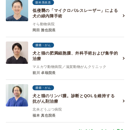
眼科系疾患
低侵襲の「マイクロパルスレーザー」による
犬の緑内障手術
そら動物病院
岡田 雅也院長
腫瘍・がん
犬と猫の肥満細胞腫、外科手術および集学的
治療
マエカワ動物病院／滋賀動物がんクリニック
前川 卓哉院長
腫瘍・がん
犬と猫のリンパ腫。診断とQOLを維持する
抗がん剤治療
北央どうぶつ病院
福本 真也院長