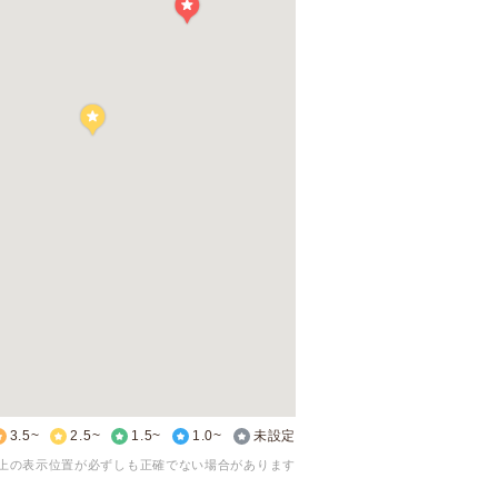
3.5~
2.5~
1.5~
1.0~
未設定
上の表示位置が必ずしも正確でない場合があります