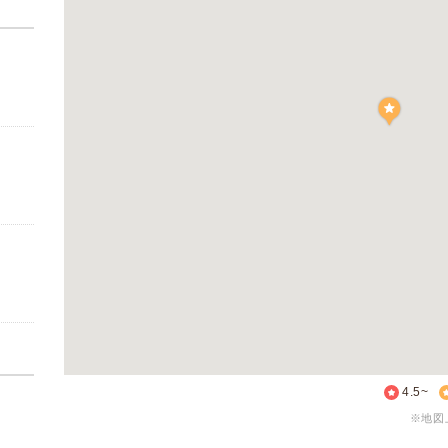
4.5~
※地図