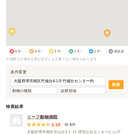
4.5~
3.5~
2.5~
1.5~
1.0~
未設定
※地図上の表示位置が必ずしも正確でない場合があります
条件変更
検索結果
リーフ動物病院
4.38
5
件
大阪府堺市南区宮山台3-1-15 堺宮山台センタービル1F