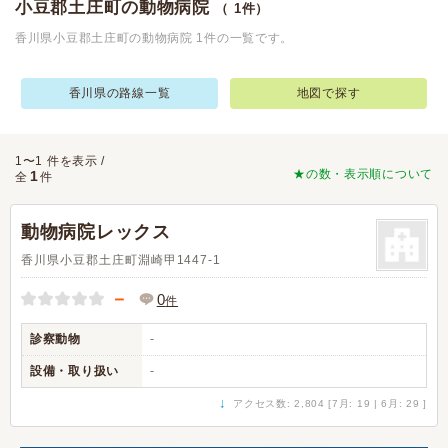
小豆郡土庄町の動物病院
（ 1件）
香川県小豆郡土庄町の動物病院 1件の一覧です。
香川県の路線一覧
地図で探す
1〜1 件を表示 /
★の数・表示順について
1
全
件
動物病院レックス
香川県小豆郡土庄町淵崎甲1447-1
－
0
件
診察動物
-
設備・取り扱い
-
↓
アクセス数: 2,804 [7月: 19 | 6月: 29 ]