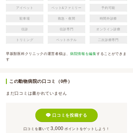
アイペット
ペット&ファミリー
予約可能
駐車場
救急・夜間
時間外診療
往診
往診専門
オンライン診療
トリミング
ペットホテル
二次診療専門
早坂獣医科クリニックの運営者様は、
病院情報を編集
することができま
す
この動物病院の口コミ（0件）
まだ口コミは書かれていません
口コミを投稿する
3,000
口コミを書いて
ポイント
をゲットしよう！