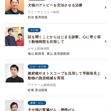
犬猫のアトピーを完治させる治療
アニーマどうぶつ病院
村谷 親男院長
その他
話を聞くことからはじまる診察、心に寄り添
う動物病院を目指して
かやま動物病院
鹿山 航院長
鹿山 真里獣医師
けが・その他
腹腔鏡やオトスコープを活用して早期発見と
動物の負担軽減を実現
アステール動物病院
松尾 英治院長
腫瘍・がん
犬や猫の腎臓がん・膀胱がん