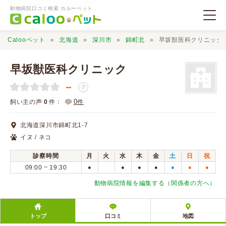
動物病院口コミ検索 カルーペット
Calooペット
北海道
深川市
錦町北
早坂獣医科クリニック
早坂獣医科クリニック
－
？
動物病院検索
0
飼い主の声
0
件：
件
北海道深川市錦町北1-7
口コミ検索
イヌ / ネコ
診察時間
月
火
水
木
金
土
日
祝
Calooペットとは？
09:00 ~ 19:30
●
●
●
●
●
●
●
動物病院情報を編集する（関係者の方へ）
口コミ投稿
トップ
口コミ
地図