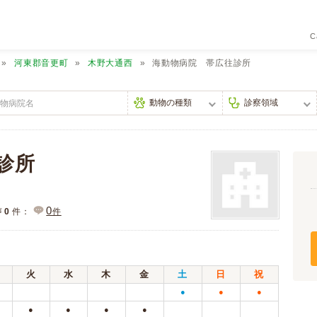
C
河東郡音更町
木野大通西
海動物病院 帯広往診所
診所
0
声
0
件：
件
火
水
木
金
土
日
祝
●
●
●
●
●
●
●