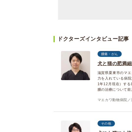
ドクターズインタビュー記事
腫瘍・がん
犬と猫の肥満細
滋賀県栗東市のマエ
力を入れている病院
1年12月現在）す
腫の治療について前
マエカワ動物病院／
その他