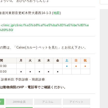
ょういん おびひろおうしんじょ
 北海道河東郡音更町木野大通西14-1-3 (
地図
)
kai-clinic.jp/clinic/%e5%b8%af%e5%ba%83%e5%be%80%e
%89%80/
の際は、「Caloo(カルー) ペットを見た」とお伝え下さい。
間
月
火
水
木
金
土
日
祝
20:00
●
●
●
20:00
●
●
●
●
●
 診療科目:予防診療・簡易診療
は動物病院のHP・電話等でご確認ください。
ド
JAHA会員
アニコム
アイペット