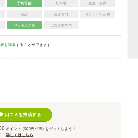
ー
予約可能
駐車場
救急・夜間
往診
往診専門
オンライン診療
ペットホテル
二次診療専門
情報を編集
することができます
）
口コミを投稿する
00
ポイント
(300円相当)
をゲットしよう！
詳しくはこちら