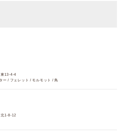
13-4-4
スター / フェレット / モルモット / 鳥
1-8-12