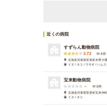
近くの病院
すずらん動物病院
3.72
4件
北海道河東郡音更町木野大通東
イヌ / ネコ / ウサギ / ハム
宝来動物病院
－
0件
北海道河東郡音更町宝来仲町北
イヌ / ネコ