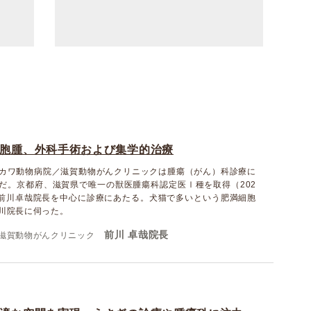
胞腫、外科手術および集学的治療
カワ動物病院／滋賀動物がんクリニックは腫瘍（がん）科診療に
だ。京都府、滋賀県で唯一の獣医腫瘍科認定医Ⅰ種を取得（202
る前川卓哉院長を中心に診療にあたる。犬猫で多いという肥満細胞
川院長に伺った。
前川 卓哉院長
滋賀動物がんクリニック