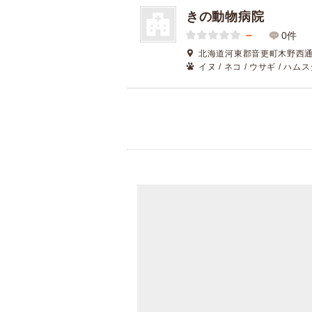
きの動物病院
－
0件
北海道河東郡音更町木野西通12
イヌ / ネコ / ウサギ / ハムス