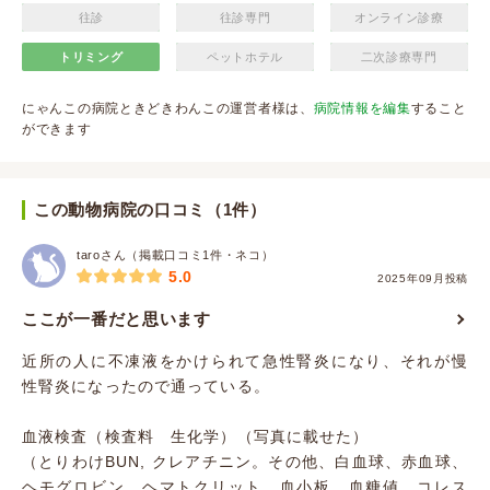
往診
往診専門
オンライン診療
トリミング
ペットホテル
二次診療専門
にゃんこの病院ときどきわんこの運営者様は、
病院情報を編集
すること
ができます
この動物病院の口コミ（1件）
taroさん（掲載口コミ1件・ネコ）
5.0
2025年09月投稿
ここが一番だと思います
近所の人に不凍液をかけられて急性腎炎になり、それが慢
性腎炎になったので通っている。
血液検査（検査料 生化学）（写真に載せた）
（とりわけBUN, クレアチニン。その他、白血球、赤血球、
ヘモグロビン、ヘマトクリット、血小板、血糖値、コレス