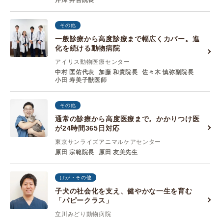
芹澤 昇吾院長
その他
一般診療から高度診療まで幅広くカバー。進
化を続ける動物病院
アイリス動物医療センター
中村 匡佑代表
加藤 和貴院⻑
佐々⽊ 慎弥副院⻑
⼩⽥ 寿美⼦獣医師
その他
通常の診療から高度医療まで。かかりつけ医
が24時間365日対応
東京サンライズアニマルケアセンター
原田 宗範院長
原田 友美先生
けが・その他
子犬の社会化を支え、健やかな一生を育む
「パピークラス」
立川みどり動物病院