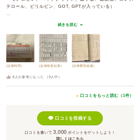
テロール、ビリルビン、GOT, GPTが入っている）
...
続きを読む
(診療時間)
(血液検査結果)
(診療費明細書)
8
人が参考になった （
9
人中）
口コミをもっと読む（1件）
口コミを投稿する
3,000
口コミを書いて
ポイント
をゲットしよう！
詳しくはこちら