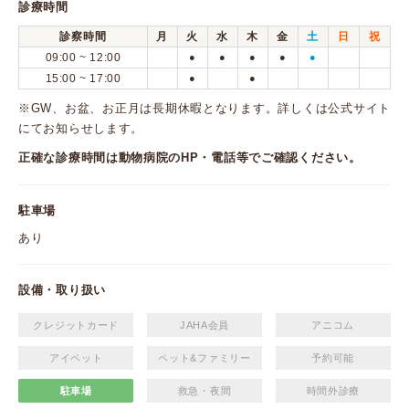
診療時間
診察時間
月
火
水
木
金
土
日
祝
09:00 ~ 12:00
●
●
●
●
●
15:00 ~ 17:00
●
●
※GW、お盆、お正月は長期休暇となります。詳しくは公式サイト
にてお知らせします。
正確な診療時間は動物病院のHP・電話等でご確認ください。
駐車場
あり
設備・取り扱い
クレジットカード
JAHA会員
アニコム
アイペット
ペット&ファミリー
予約可能
駐車場
救急・夜間
時間外診療