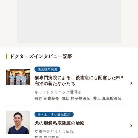
ドクターズインタビュー記事
感染症系疾患
猫専門病院による、後遺症にも配慮したFIP
完治の新たなかたち
キャットクリニック世田谷
有井 良貴院長
堀口 裕子獣医師
井上 真幸獣医師
肝・胆・すい臓系疾患
犬の胆嚢粘液嚢腫の治療
立川中央どうぶつ病院