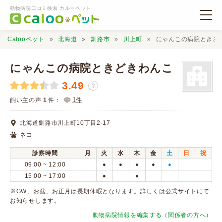
動物病院口コミ検索 カルーペット
Calooペット
北海道
釧路市
川上町
にゃんこの病院ときど
にゃんこの病院ときどきわんこ
3.49
？
動物病院検索
1
飼い主の声
1
件：
件
北海道釧路市川上町10丁目2-17
口コミ検索
ネコ
診察時間
月
火
水
木
金
土
日
祝
Calooペットとは？
09:00 ~ 12:00
●
●
●
●
●
15:00 ~ 17:00
●
●
口コミ投稿
※GW、お盆、お正月は長期休暇となります。詳しくは公式サイトにて
お知らせします。
動物病院情報を編集する（関係者の方へ）