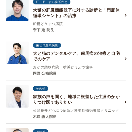
肝・胆・すい臓系疾患
犬猫の肝臓機能低下に対する診断と「門脈体
循環シャント」の治療
船橋どうぶつ病院
守下 建 院長
歯と口腔系疾患
犬と猫のデンタルケア、歯周病の治療と自宅
でのケア
おかの動物病院 横浜どうぶつ歯科
岡野 公禎院長
その他
家族の声を聞く、地域に根差した生涯のかか
りつけ医でありたい
荻窪桃井どうぶつ病院／杉並動物循環器クリニック
木﨑 皓太院長
その他