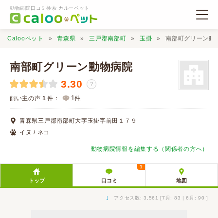
動物病院口コミ検索 カルーペット
Calooペット
青森県
三戸郡南部町
玉掛
南部町グリーン動
南部町グリーン動物病院
3.30
？
動物病院検索
1
飼い主の声
1
件：
件
青森県三戸郡南部町大字玉掛字前田１７９
口コミ検索
イヌ / ネコ
動物病院情報を編集する（関係者の方へ）
Calooペットとは？
1
トップ
口コミ
地図
口コミ投稿
↓
アクセス数: 3,561 [7月: 83 | 6月: 90 ]