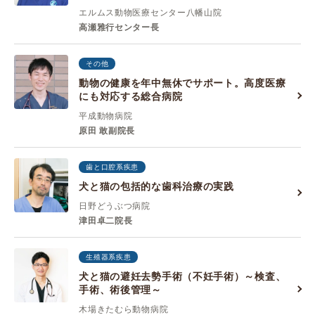
エルムス動物医療センター八幡山院
高瀬雅行センター長
その他
動物の健康を年中無休でサポート。高度医療
にも対応する総合病院
平成動物病院
原田 敢副院長
歯と口腔系疾患
犬と猫の包括的な歯科治療の実践
日野どうぶつ病院
津田卓二院長
生殖器系疾患
犬と猫の避妊去勢手術（不妊手術）～検査、
手術、術後管理～
木場きたむら動物病院