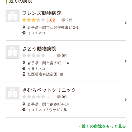
近くの病院
フレンズ動物病院
3.62
2件
岩手県一関市三関字神田142-1
イヌ / ネコ
さとう動物病院
－
0件
岩手県一関市宮下町1-14
イヌ / ネコ
獣医腫瘍科認定医 I種
きむらペットクリニック
－
0件
岩手県一関市銅谷町4-14
イヌ / ネコ / ウサギ / 鳥
近くの病院をもっと見る