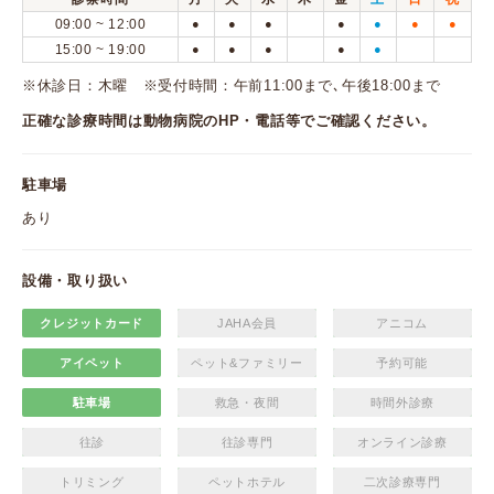
09:00 ~ 12:00
●
●
●
●
●
●
●
15:00 ~ 19:00
●
●
●
●
●
※休診日：木曜 ※受付時間：午前11:00まで､午後18:00まで
正確な診療時間は動物病院のHP・電話等でご確認ください。
駐車場
あり
設備・取り扱い
クレジットカード
JAHA会員
アニコム
アイペット
ペット&ファミリー
予約可能
駐車場
救急・夜間
時間外診療
往診
往診専門
オンライン診療
トリミング
ペットホテル
二次診療専門