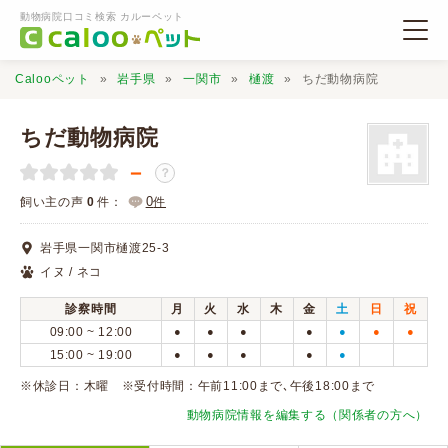
動物病院口コミ検索 カルーペット
Calooペット
岩手県
一関市
樋渡
ちだ動物病院
ちだ動物病院
－
？
動物病院検索
0
飼い主の声
0
件：
件
岩手県一関市樋渡25-3
口コミ検索
イヌ / ネコ
診察時間
月
火
水
木
金
土
日
祝
Calooペットとは？
09:00 ~ 12:00
●
●
●
●
●
●
●
15:00 ~ 19:00
●
●
●
●
●
口コミ投稿
※休診日：木曜 ※受付時間：午前11:00まで､午後18:00まで
動物病院情報を編集する（関係者の方へ）