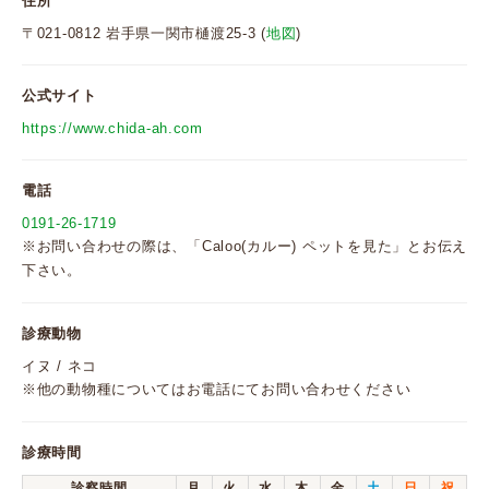
住所
〒021-0812 岩手県一関市樋渡25-3 (
地図
)
公式サイト
https://www.chida-ah.com
電話
0191-26-1719
※お問い合わせの際は、「Caloo(カルー) ペットを見た」とお伝え
下さい。
診療動物
イヌ / ネコ
※他の動物種についてはお電話にてお問い合わせください
診療時間
診察時間
月
火
水
木
金
土
日
祝