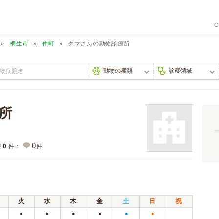
C
桐生市
仲町
クマさんの動物診療所
所
0
声
0
件：
件
火
水
木
金
土
日
祝
●
●
●
●
●
●