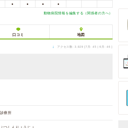
●
●
●
●
動物病院情報を編集する（関係者の方へ）
口コミ
地図
↓
アクセス数: 3,929 [7月: 45 | 6月: 46 ]
診療所
ぶつしんりょうじょ