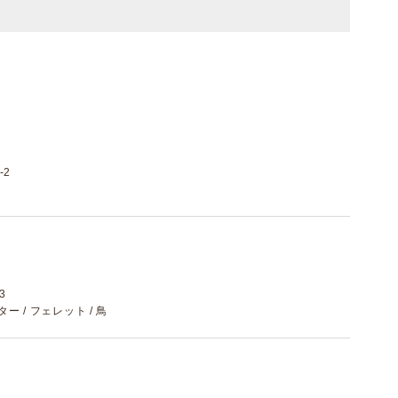
-2
3
スター / フェレット / 鳥