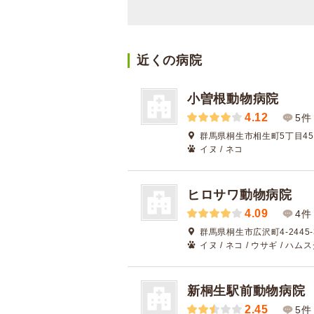
近くの病院
小曽根動物病院
4.12
5件
群馬県桐生市相生町5丁目45
イヌ / ネコ
ヒロサワ動物病院
4.09
4件
群馬県桐生市広沢町4-2445-
イヌ / ネコ / ウサギ / ハム
新桐生駅前動物病院
2.45
5件