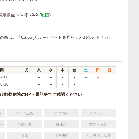
群馬県桐生市仲町1-9-9 (
地図
)
の際は、「Caloo(カルー) ペットを見た」とお伝え下さい。
間
月
火
水
木
金
土
日
祝
12:00
●
●
●
●
●
●
18:30
●
●
●
●
は動物病院のHP・電話等でご確認ください。
ド
JAHA会員
アニコム
アイペット
ー
予約可能
駐車場
救急・夜間
往診
往診専門
オンライン診療