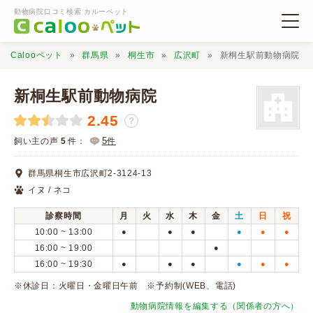
動物病院口コミ検索 カルーペット
Calooペット
群馬県
桐生市
広沢町
新桐生駅前動物病院
新桐生駅前動物病院
2.45
？
動物病院検索
5
飼い主の声
5
件：
件
群馬県桐生市広沢町2-3124-13
口コミ検索
イヌ / ネコ
診察時間
月
火
水
木
金
土
日
祝
Calooペットとは？
10:00 ~ 13:00
●
●
●
●
●
●
16:00 ~ 19:00
●
16:00 ~ 19:30
●
●
●
●
●
●
口コミ投稿
※休診日：火曜日・金曜日午前 ※予約制(WEB、電話)
動物病院情報を編集する（関係者の方へ）