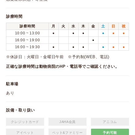
診療時間
診察時間
月
火
水
木
金
土
日
祝
10:00 ~ 13:00
●
●
●
●
●
●
16:00 ~ 19:00
●
16:00 ~ 19:30
●
●
●
●
●
●
※休診日：火曜日・金曜日午前 ※予約制(WEB、電話)
正確な診療時間は動物病院のHP・電話等でご確認ください。
駐車場
あり
設備・取り扱い
クレジットカード
JAHA会員
アニコム
アイペット
ペット&ファミリー
予約可能