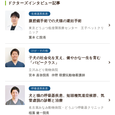
ドクターズインタビュー記事
生殖器系疾患
腹腔鏡手術での犬猫の避妊手術
東京どうぶつ低侵襲医療センター 王子ペットクリ
ニック
重本 仁院長
けが・その他
子犬の社会化を支え、健やかな一生を育む
「パピークラス」
立川みどり動物病院
宮本 昌弥院長
仲野 萌愛玩動物看護師
呼吸器系疾患
犬と猫の呼吸器疾患、短頭種気道症候群、気
管虚脱の診断と治療
名古屋みなみ動物病院・どうぶつ呼吸器クリニック
稲葉 健一院長