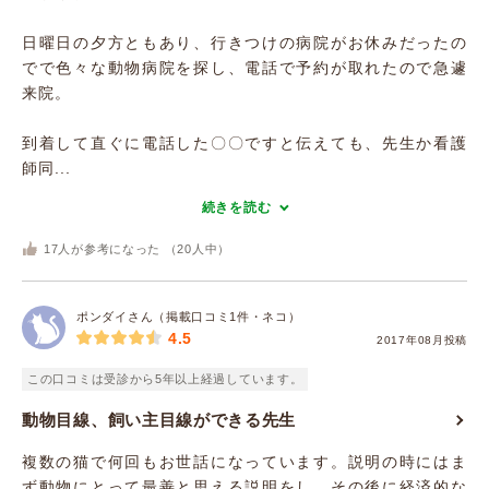
日曜日の夕方ともあり、行きつけの病院がお休みだったの
でで色々な動物病院を探し、電話で予約が取れたので急遽
来院。
到着して直ぐに電話した〇〇ですと伝えても、先生か看護
師同...
続きを読む
17
人が参考になった （
20
人中）
ポンダイさん（掲載口コミ1件・ネコ）
4.5
2017年08月投稿
この口コミは受診から5年以上経過しています。
動物目線、飼い主目線ができる先生
複数の猫で何回もお世話になっています。説明の時にはま
ず動物にとって最善と思える説明をし、その後に経済的な