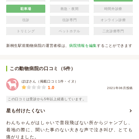
駐車場
救急・夜間
時間外診療
往診
往診専門
オンライン診療
トリミング
ペットホテル
二次診療専門
新桐生駅前動物病院の運営者様は、
病院情報を編集
することができます
この動物病院の口コミ（5件）
ぽぽさん（掲載口コミ1件・イヌ）
1.0
2021年06月投稿
この口コミは受診から5年以上経過しています。
星も付けたくない
わんちゃんがはしゃいで普段飛ばない所からジャンプし、
着地の際に、聞いた事のない大きな声で泣き叫び、とても
痛がりました。