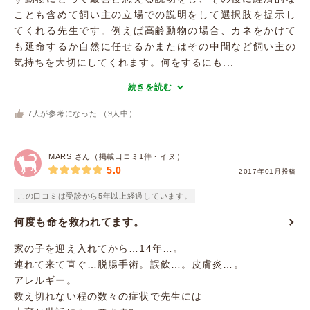
ことも含めて飼い主の立場での説明をして選択肢を提示し
てくれる先生です。例えば高齢動物の場合、カネをかけて
も延命するか自然に任せるかまたはその中間など飼い主の
気持ちを大切にしてくれます。何をするにも...
続きを読む
7
人が参考になった （
9
人中）
MARS さん（掲載口コミ1件・イヌ）
5.0
2017年01月投稿
この口コミは受診から5年以上経過しています。
何度も命を救われてます。
家の子を迎え入れてから…14年…。
連れて来て直ぐ…脱腸手術。誤飲…。皮膚炎…。
アレルギー。
数え切れない程の数々の症状で先生には