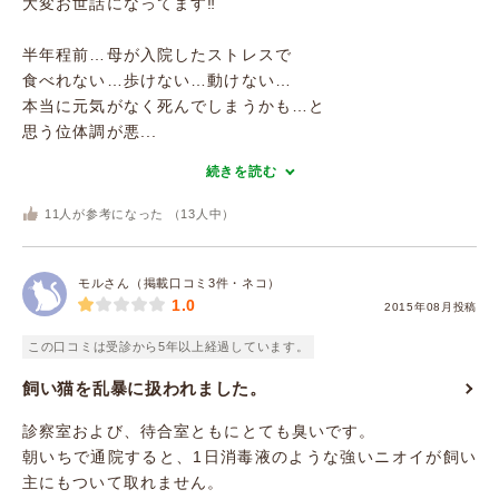
大変お世話になってます‼
半年程前…母が入院したストレスで
食べれない…歩けない…動けない…
本当に元気がなく死んでしまうかも…と
思う位体調が悪...
続きを読む
11
人が参考になった （
13
人中）
モルさん（掲載口コミ3件・ネコ）
1.0
2015年08月投稿
この口コミは受診から5年以上経過しています。
飼い猫を乱暴に扱われました。
診察室および、待合室ともにとても臭いです。
朝いちで通院すると、1日消毒液のような強いニオイが飼い
主にもついて取れません。