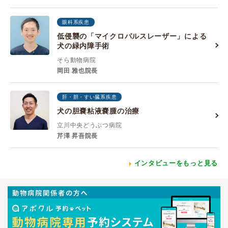
眼科系疾患
低侵襲の「マイクロパルスレーザー」による
犬の緑内障手術
そら動物病院
岡田 雅也院長
肝・胆・すい臓系疾患
犬の胆嚢粘液嚢腫の治療
立川中央どうぶつ病院
芹澤 昇吾院長
インタビューをもっと見る