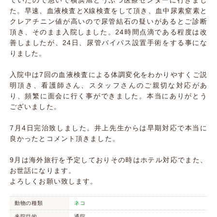
ていたので急いで横浜旭どうぶつ医療センターに行きまし
た。早速、血液検査とX線検査をして頂き、血中尿素窒素と
クレアチニン値が高いので尿管結石の疑いがあるとご診断
頂き、そのまま入院しました。24時間点滴である程度は改
善しましたが、24日、尿管バイパス設置手術をする事にな
りました。
入院中は7回の血液検査による体調変化をわかりやすくご説
明頂き、看護師さん、スタッフさんのご親切な対応があ
り、頻繁に面会に行く事ができました。本当にありがとう
ございました。
7月4日完治致しました。井上先生からは早期対応で本当に
良かったとコメント頂きました。
9月は海外旅行を予定しておりその時はホテル対応でまた、
お世話になります。
よろしくお願い致します。
動物の種類
ネコ
来院目的
通院