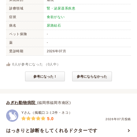
診療領域
腎・泌尿器系疾患
症状
食欲がない
病名
尿路結石
ペット保険
-
薬
-
受診時期
2026年07月
0
人が参考になった （
0
人中）
参考になった！
参考にならなかった
みぎわ動物病院
(福岡県福岡市南区)
Yさん（掲載口コミ2件・ネコ）
5.0
2026年07月投稿
はっきりと診断をしてくれるドクターです