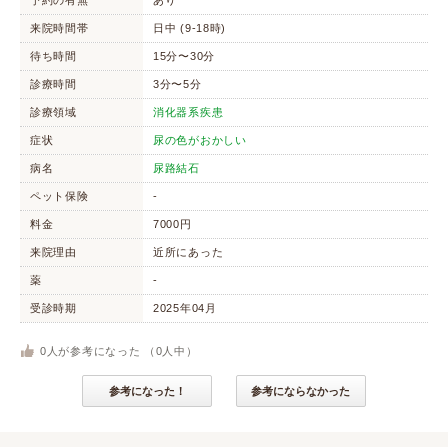
予約の有無
あり
来院時間帯
日中 (9-18時)
待ち時間
15分〜30分
診療時間
3分〜5分
診療領域
消化器系疾患
症状
尿の色がおかしい
病名
尿路結石
ペット保険
-
料金
7000円
来院理由
近所にあった
薬
-
受診時期
2025年04月
0
人が参考になった （
0
人中）
参考になった！
参考にならなかった