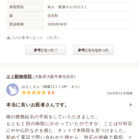
来院理由
知人・親族からの口コミ
薬
抗生剤
受診時期
2026年04月
2
人が参考になった （
3
人中）
参考になった！
参考にならなかった
エミ動物病院
(大阪府大阪市東住吉区)
はなこさん（掲載口コミ1件・ネコ）
5.0
2025年11月投稿
本当に良いお医者さんです。
猫の膀胱結石の手術をしていただきました。
もともと別の病院にかかっていたのですが、ことばや対応
にやや心許なさを感じ、ネットで本医院を見つけました。
初めて電話で問い合わせた時から、対応が的確で親切。と