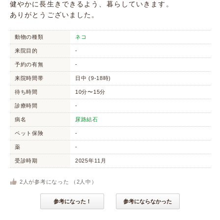
健やかに長生きできるよう、暮らしていきます。
ありがとうございました。
動物の種類
ネコ
来院目的
-
予約の有無
-
来院時間帯
日中 (9-18時)
待ち時間
10分〜15分
診療時間
-
病名
尿路結石
ペット保険
-
薬
-
受診時期
2025年11月
2
人が参考になった （
2
人中）
参考になった！
参考にならなかった