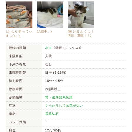
(かなり弱ってい
(入院中。)
(動けるように！
ました。)
明日、退院！！)
動物の種類
ネコ
《雑種 (ミックス)》
来院目的
入院
予約の有無
なし
来院時間帯
日中 (9-18時)
待ち時間
10分〜15分
診療時間
2時間以上
診療領域
腎・泌尿器系疾患
症状
ぐったりして元気がない
病名
尿路結石
ペット保険
-
料金
127,765円