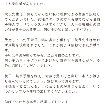
ても安心感がありました。
院長先生は、何もわからない私に理解できる言葉で説明し
てくださいました。女性スタッフの方々も撫でながら名前
を呼んで、リラックスさせてくださり、人一倍警戒心の強
い猫が身を委ねる姿に、飼い主の私も驚いたほどです。
予定していた手術日、猫の具合が優れず、院長先生は迷わ
ず延期を決断されました。これが何より信頼できた所以で
す。
手術は体調が整ってから。当たり前のことです。
飼い主の早く手術させてあげたい気持ちを慮りながら、冷
静に判断してくださいました。
後日、無事手術を終え、術後は驚くほど良好。本人が誰よ
り喜んでいるのでしょう、飛び回っております。
今後食べるごはんも、口に合うものが見つかるよう、いく
つかサンプルを無料で出してくださいました。
助けていただき本当に感謝しております。