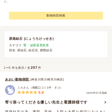
す。
動物病院検索
尿路結石
(にょうろけっせき)
カテゴリ:
腎・泌尿器系疾患
別名: 尿結石, 結石症, 膀胱結石
207
1〜5 件を表示 / 全
件
あおい動物病院
(神奈川県川崎市川崎区)
ミルさん（掲載口コミ1件・ネコ）
5.0
2026年07月投稿
寄り添ってくださる優しい先生と看護師様です
尿路結石の為、通院、手術、入院と大変お世話になりまし