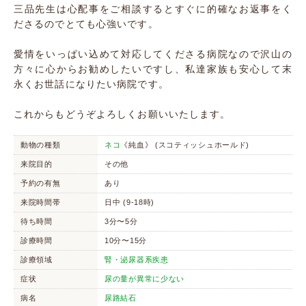
三品先生は心配事をご相談するとすぐに的確なお返事をく
ださるのでとても心強いです。
愛情をいっぱい込めて対応してくださる病院なので沢山の
方々に心からお勧めしたいですし、私達家族も安心して末
永くお世話になりたい病院です。
これからもどうぞよろしくお願いいたします。
動物の種類
ネコ
《純血》 (スコティッシュホールド)
来院目的
その他
予約の有無
あり
来院時間帯
日中 (9-18時)
待ち時間
3分〜5分
診療時間
10分〜15分
診療領域
腎・泌尿器系疾患
症状
尿の量が異常に少ない
病名
尿路結石