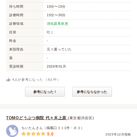
待ち時間
10分〜15分
診療時間
15分〜30分
診療領域
消化器系疾患
症状
吐く
料金
-
来院理由
元々通っていた
薬
-
受診時期
2026年01月
4
人が参考になった （
4
人中）
参考になった！
参考にならなかった
TOMOどうぶつ病院 代々木上原
(東京都渋谷区)
ちいたんさん（掲載口コミ1件・ネコ）
5.0
2025年12月投稿