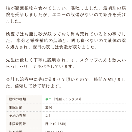
猫が観葉植物を食べてしまい、嘔吐しました。最初別の病
院を受診しましたが、エコーの設備がないので紹介を受け
ました。
検査ではお腹に砂が残っており胃も荒れているとの事でし
た。 水分と栄養補給の点滴と、餌も食べないので液体の薬
を処方され、翌日の夜には食欲が戻りました。
先生は優しく丁寧に説明されます。スタッフの方も数人い
らっしゃり、テキパキしています。
会計も治療中に先に済ませて頂いたので、時間が省けまし
た。信頼して診て頂けます。
動物の種類
ネコ
《雑種 (ミックス)》
来院目的
通院
予約の有無
なし
来院時間帯
日中 (9-18時)