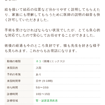
絵を描いて結石の位置など分かりやすく説明してもらえた
り、家族にも理解してもらうために医師の説明の録音も快
く許可していただきました。
手術を受けなければならない状況でしたが、とても良心的
な対応でしたので安心してお任せすることができました。
術後の経過も今のところ良好です。猫も先生を好きな様子
も見られます。これからもお世話になります。
動物の種類
ネコ
《雑種 (ミックス)》
来院目的
入院
予約の有無
あり
来院時間帯
日中 (9-18時)
待ち時間
5分〜10分
診療時間
10分〜15分
診療領域
腎・泌尿器系疾患