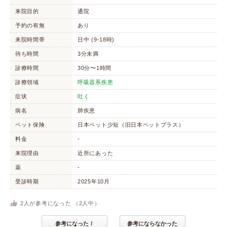
来院目的
通院
予約の有無
あり
来院時間帯
日中 (9-18時)
待ち時間
3分未満
診療時間
30分〜1時間
診療領域
呼吸器系疾患
症状
吐く
病名
肺疾患
ペット保険
日本ペット少短（旧日本ペットプラス）
料金
-
来院理由
近所にあった
薬
-
受診時期
2025年10月
2
人が参考になった （
2
人中）
参考になった！
参考にならなかった