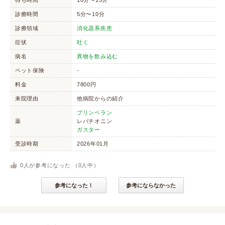
待ち時間
10分〜15分
診療時間
5分〜10分
診療領域
消化器系疾患
症状
吐く
病名
異物を飲み込む
ペット保険
-
料金
7800円
来院理由
他病院からの紹介
プリンペラン
薬
レバチオニン
ガスター
受診時期
2026年01月
0
人が参考になった （
0
人中）
参考になった！
参考にならなかった