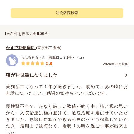
動物病院検索
656
1〜5 件を表示 / 全
件
かえで動物病院
(東京都三鷹市)
ちはるるるさん（掲載口コミ1件・ネコ）
5.0
2026年02月投稿
猫がお世話になりました
愛猫が亡くなって１年が過ぎました。改めて、あの時にお
世話になったこと、感謝の気持ちでいっぱいです。
慢性腎不全で、かなり厳しい数値が続く中、猫と私の思い
から、入院治療は極力避けて、通院治療を選ばせていただ
きました。休診日に私ができる範囲のケアも指導していた
だき、最期まで後悔なく、看取りの時を過ごす事が出来ま
した。