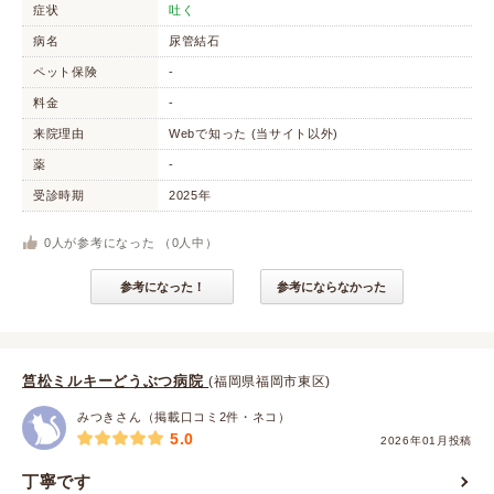
症状
吐く
病名
尿管結石
ペット保険
-
料金
-
来院理由
Webで知った (当サイト以外)
薬
-
受診時期
2025年
0
人が参考になった （
0
人中）
参考になった！
参考にならなかった
筥松ミルキーどうぶつ病院
(福岡県福岡市東区)
みつきさん（掲載口コミ2件・ネコ）
5.0
2026年01月投稿
丁寧です