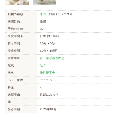
動物の種類
ネコ
《雑種 (ミックス)》
来院目的
通院
予約の有無
あり
来院時間帯
日中 (9-18時)
待ち時間
15分〜30分
診療時間
30分〜1時間
診療領域
腎・泌尿器系疾患
症状
吐く
病名
慢性腎不全
ペット保険
アニコム
料金
-
来院理由
近所にあった
薬
-
受診時期
2025年01月