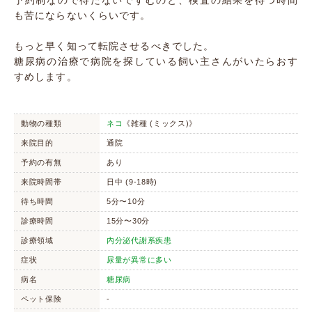
予約制なので待たないですむのと、検査の結果を待つ時間
も苦にならないくらいです。
もっと早く知って転院させるべきでした。
糖尿病の治療で病院を探している飼い主さんがいたらおす
すめします。
動物の種類
ネコ
《雑種 (ミックス)》
来院目的
通院
予約の有無
あり
来院時間帯
日中 (9-18時)
待ち時間
5分〜10分
診療時間
15分〜30分
診療領域
内分泌代謝系疾患
症状
尿量が異常に多い
病名
糖尿病
ペット保険
-