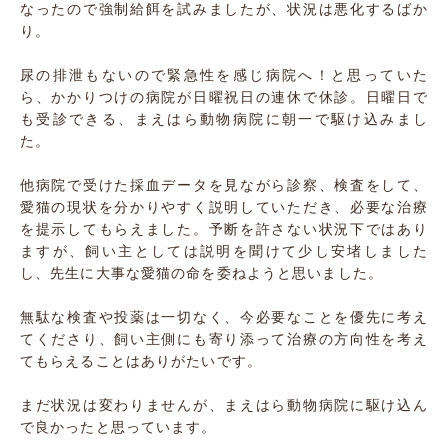
なったので強制給餌を試みましたが、状況は悪化するばか
り。
尿の排泄もないので緊急性を感じ病院へ！と思っていた
ら、かかりつけの病院が日曜祝日の連休で休診。日曜日で
も受診できる、まえはら動物病院に朝一で駆け込みまし
た。
他病院で受けた採血データを見ながら診察、検査をして、
愛猫の現状を分かりやすく説明していただき、必要な治療
を提示してもらえました。予断を許さない状況下ではあり
ますが、飼い主としては説明を聞けて少し安堵しました
し、先生に大事な愛猫の命を委ねようと思いました。
無駄な検査や投薬は一切なく、今必要なことを優先に考え
てくださり、飼い主側にも寄り添って治療の方向性を考え
てもらえることはありがたいです。
まだ状況は変わりませんが、まえはら動物病院に駆け込ん
で良かったと思っています。