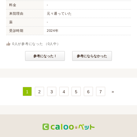
料金
-
来院理由
元々通っていた
薬
-
受診時期
2024年
0
人が参考になった （
0
人中）
参考になった！
参考にならなかった
»
1
2
3
4
5
6
7