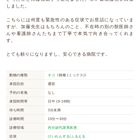
しました。
こちらには何度も緊急性のある症状でお世話になっていま
すが、加藤先生はもちろんのこと、不在時の別の獣医師さ
んや看護師さんたちまで丁寧で本気で向き合ってくれま
す。
とても頼りになりますし、安心できる病院です。
動物の種類
ネコ
《雑種 (ミックス)》
来院目的
通院
予約の有無
なし
来院時間帯
日中 (9-18時)
待ち時間
3分未満
診療時間
15分〜30分
診療領域
内分泌代謝系疾患
症状
けいれんする/ふるえる