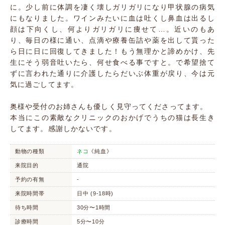
に。少し前に体調を凄く壊しガリガリになり甲状腺の病気
にもなりました。ワインみたいに血は吐くし鼻血は出るし
顔は下向くし、何よりガリガリに痩せて…。近いのもあ
り、毎日の様に通い、点滴や療養缶詰や薬を出して貰った
ら日に日に回復してきました！もう無理かと諦めかけ、先
生にそう弱音吐いたら、何せ食べる事ですと。で希望捨て
ずに言われた通りに介護したらだいぶ体重が戻り、今は元
気に過ごしてます。
奥様や受付のお姉さんも優しく見守ってくださってます。
本当にこの素敵なクリニックのおかげでうちの猫は長生き
してます。感謝しかないです。
動物の種類
ネコ
《純血》
来院目的
通院
予約の有無
-
来院時間帯
日中 (9-18時)
待ち時間
30分〜1時間
診療時間
5分〜10分