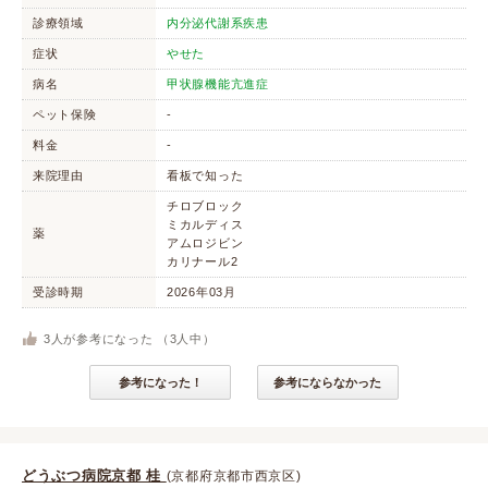
診療領域
内分泌代謝系疾患
症状
やせた
病名
甲状腺機能亢進症
ペット保険
-
料金
-
来院理由
看板で知った
チロブロック
ミカルディス
薬
アムロジビン
カリナール2
受診時期
2026年03月
3
人が参考になった （
3
人中）
参考になった！
参考にならなかった
どうぶつ病院京都 桂
(京都府京都市西京区)