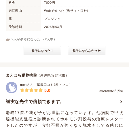
料金
7000円
来院理由
Webで知った (当サイト以外)
薬
プロジンク
受診時期
2026年03月
2
人が参考になった （
2
人中）
参考になった！
参考にならなかった
まえはら動物病院
(沖縄県宜野湾市)
monさん（掲載口コミ1件・ネコ）
5.0
2026年02月投稿
誠実な先生で信頼できます。
老猫17歳の我が子がお世話になっています。他病院で甲状
腺機能亢進症と診断されてホルモン剤投与の治療をスター
トしたのですが、食欲不振が強くなり脱水もしてる感じに