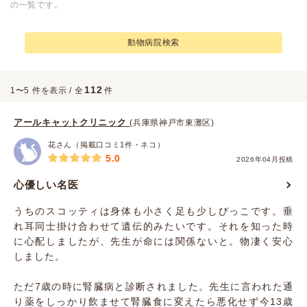
の一覧です。
動物病院検索
112
1〜5 件を表示 / 全
件
アールキャットクリニック
(兵庫県神戸市東灘区)
花さん（掲載口コミ1件・ネコ）
5.0
2026年04月投稿
心優しい名医
うちのスコッティは身体も小さく足も少しびっこです。垂
れ耳同士掛け合わせて遺伝的みたいです。それを知った時
に心配しましたが、先生が命には関係ないと。物凄く安心
しました。
ただ7歳の時に腎臓病と診断されました。先生に言われた通
り薬をしっかり飲ませて腎臓食に変えたら悪化せず今13歳