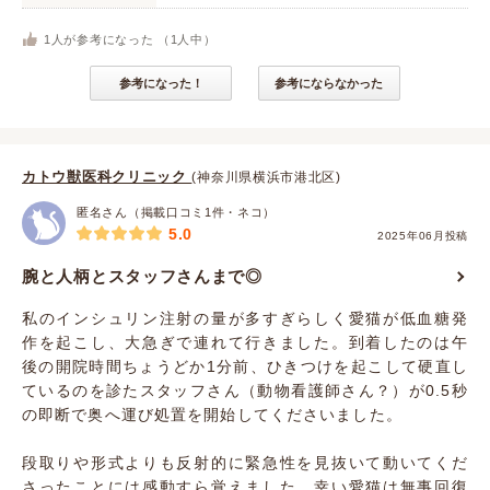
1
人が参考になった （
1
人中）
参考になった！
参考にならなかった
カトウ獣医科クリニック
(神奈川県横浜市港北区)
匿名さん（掲載口コミ1件・ネコ）
5.0
2025年06月投稿
腕と人柄とスタッフさんまで◎
私のインシュリン注射の量が多すぎらしく愛猫が低血糖発
作を起こし、大急ぎで連れて行きました。到着したのは午
後の開院時間ちょうどか1分前、ひきつけを起こして硬直し
ているのを診たスタッフさん（動物看護師さん？）が0.5秒
の即断で奥へ運び処置を開始してくださいました。
段取りや形式よりも反射的に緊急性を見抜いて動いてくだ
さったことには感動すら覚えました。幸い愛猫は無事回復