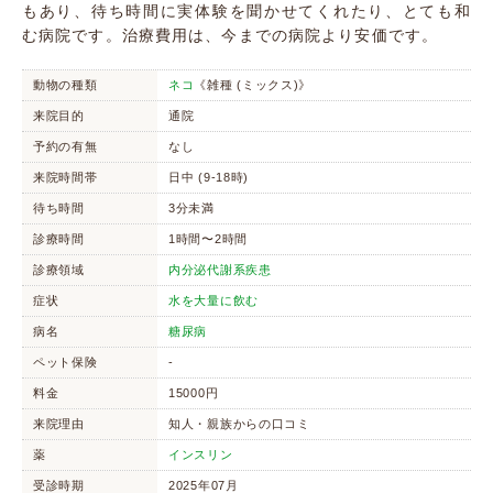
もあり、待ち時間に実体験を聞かせてくれたり、とても和
む病院です。治療費用は、今までの病院より安価です。
動物の種類
ネコ
《雑種 (ミックス)》
来院目的
通院
予約の有無
なし
来院時間帯
日中 (9-18時)
待ち時間
3分未満
診療時間
1時間〜2時間
診療領域
内分泌代謝系疾患
症状
水を大量に飲む
病名
糖尿病
ペット保険
-
料金
15000円
来院理由
知人・親族からの口コミ
薬
インスリン
受診時期
2025年07月