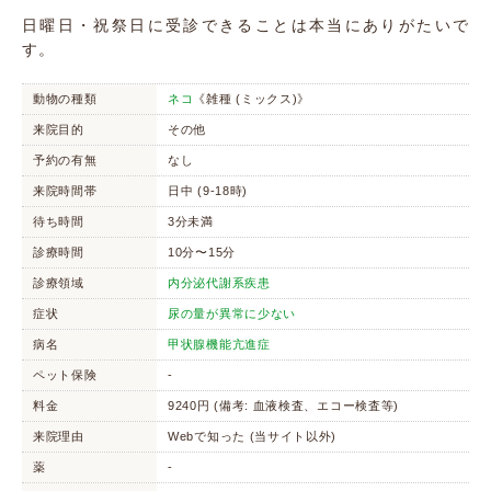
日曜日・祝祭日に受診できることは本当にありがたいで
す。
動物の種類
ネコ
《雑種 (ミックス)》
来院目的
その他
予約の有無
なし
来院時間帯
日中 (9-18時)
待ち時間
3分未満
診療時間
10分〜15分
診療領域
内分泌代謝系疾患
症状
尿の量が異常に少ない
病名
甲状腺機能亢進症
ペット保険
-
料金
9240円 (備考: 血液検査、エコー検査等)
来院理由
Webで知った (当サイト以外)
薬
-