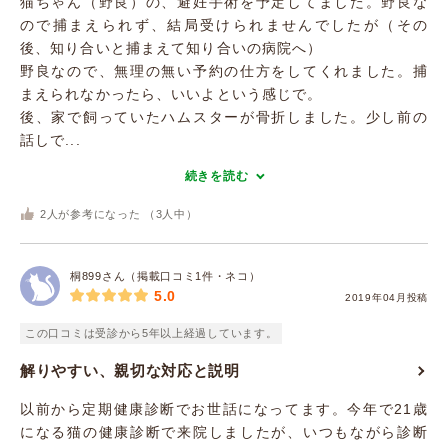
猫ちゃん（野良）の、避妊手術を予定してました。野良な
ので捕まえられず、結局受けられませんでしたが（その
後、知り合いと捕まえて知り合いの病院へ）
野良なので、無理の無い予約の仕方をしてくれました。捕
まえられなかったら、いいよという感じで。
後、家で飼っていたハムスターが骨折しました。少し前の
話しで...
続きを読む
2
人が参考になった （
3
人中）
桐899さん（掲載口コミ1件・ネコ）
5.0
2019年04月投稿
この口コミは受診から5年以上経過しています。
解りやすい、親切な対応と説明
以前から定期健康診断でお世話になってます。今年で21歳
になる猫の健康診断で来院しましたが、いつもながら診断