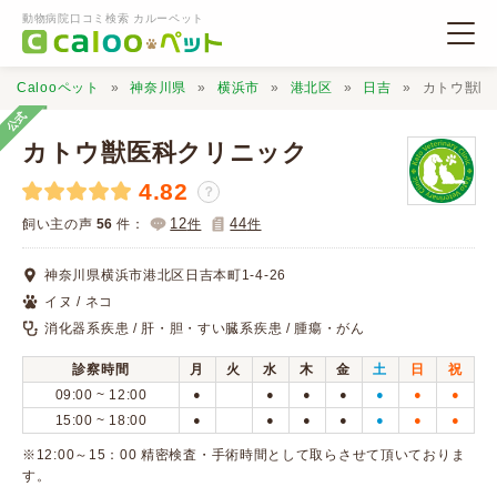
動物病院口コミ検索 カルーペット
Calooペット
神奈川県
横浜市
港北区
日吉
カトウ獣医
公式
カトウ獣医科クリニック
4.82
？
動物病院検索
12
44
飼い主の声
56
件：
件
件
神奈川県横浜市港北区日吉本町1-4-26
口コミ検索
イヌ / ネコ
消化器系疾患 / 肝・胆・すい臓系疾患 / 腫瘍・がん
Calooペットとは？
診察時間
月
火
水
木
金
土
日
祝
09:00 ~ 12:00
●
●
●
●
●
●
●
口コミ投稿
15:00 ~ 18:00
●
●
●
●
●
●
●
※12:00～15：00 精密検査・手術時間として取らさせて頂いておりま
す。