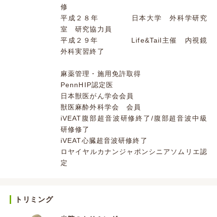
修
平成２８年 日本大学 外科学研究
室 研究協力員
平成２９年 Life&Tail主催 内視鏡
外科実習終了
麻薬管理・施用免許取得
PennHIP認定医
日本獣医がん学会会員
獣医麻酔外科学会 会員
iVEAT腹部超音波研修終了/腹部超音波中級
研修修了
iVEAT心臓超音波研修終了
ロヤイヤルカナンジャポンシニアソムリエ認
定
トリミング