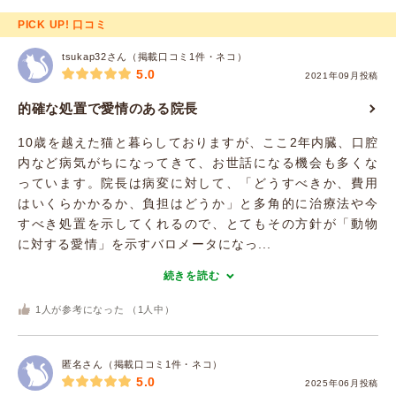
PICK UP! 口コミ
tsukap32さん（掲載口コミ1件・ネコ）
5.0
2021年09月投稿
的確な処置で愛情のある院長
10歳を越えた猫と暮らしておりますが、ここ2年内臓、口腔
内など病気がちになってきて、お世話になる機会も多くな
っています。院長は病変に対して、「どうすべきか、費用
はいくらかかるか、負担はどうか」と多角的に治療法や今
すべき処置を示してくれるので、とてもその方針が「動物
に対する愛情」を示すバロメータになっ...
続きを読む
1
人が参考になった （
1
人中）
匿名さん（掲載口コミ1件・ネコ）
5.0
2025年06月投稿