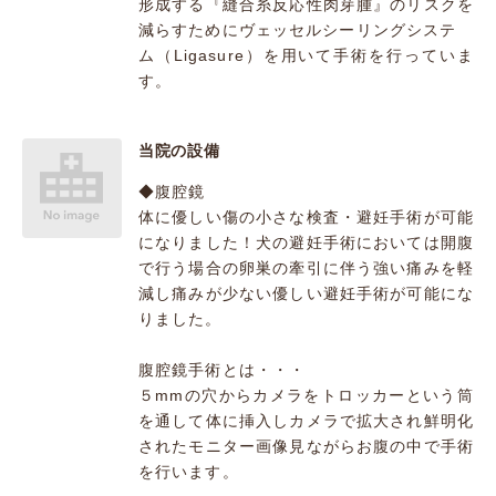
形成する『縫合糸反応性肉芽腫』のリスクを
減らすためにヴェッセルシーリングシステ
ム（Ligasure）を用いて手術を行っていま
す。
当院の設備
◆腹腔鏡
体に優しい傷の小さな検査・避妊手術が可能
になりました！犬の避妊手術においては開腹
で行う場合の卵巣の牽引に伴う強い痛みを軽
減し痛みが少ない優しい避妊手術が可能にな
りました。
腹腔鏡手術とは・・・
５mmの穴からカメラをトロッカーという筒
を通して体に挿入しカメラで拡大され鮮明化
されたモニター画像見ながらお腹の中で手術
を行います。