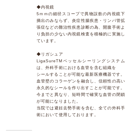
◆内視鏡
5ｍｍの細径スコープで異物誤飲の内視鏡下
摘出のみならず、炎症性腸疾患・リンパ管拡
張症などの難治性疾患診断の為、開腹手術よ
り負担の少ない内視鏡検査を積極的に実施し
ています。
◆リガシュア
LigaSureTMベッセルシーリングシステム
は、外科手術における血管を含む組織を
シールすることが可能な最新医療機器です。
血管壁のコラーゲンを融合し、信頼性の高い
永久的なシールを作り出すことが可能です。
今までと異なり、短時間で確実な血管の閉鎖
が可能になりました。
当院では避妊去勢手術を含む、全ての外科手
術において使用しております。