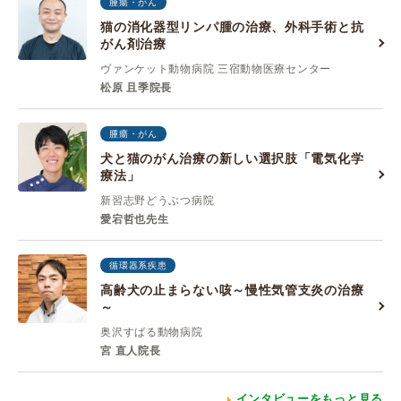
腫瘍・がん
猫の消化器型リンパ腫の治療、外科手術と抗
がん剤治療
ヴァンケット動物病院 三宿動物医療センター
松原 且季院長
腫瘍・がん
犬と猫のがん治療の新しい選択肢「電気化学
療法」
新習志野どうぶつ病院
愛宕哲也先生
循環器系疾患
高齢犬の止まらない咳～慢性気管支炎の治療
～
奥沢すばる動物病院
宮 直人院長
インタビューをもっと見る