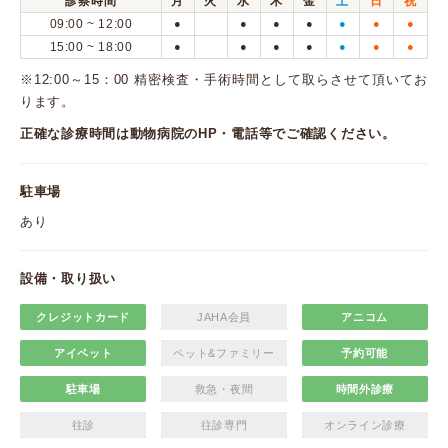
診察時間
月
火
水
木
金
土
日
祝
09:00 ~ 12:00
●
●
●
●
●
●
●
15:00 ~ 18:00
●
●
●
●
●
●
●
※12:00～15：00 精密検査・手術時間として取らさせて頂いてお
ります。
正確な診療時間は動物病院のHP・電話等でご確認ください。
駐車場
あり
設備・取り扱い
クレジットカード
JAHA会員
アニコム
アイペット
ペット&ファミリー
予約可能
駐車場
救急・夜間
時間外診療
往診
往診専門
オンライン診療