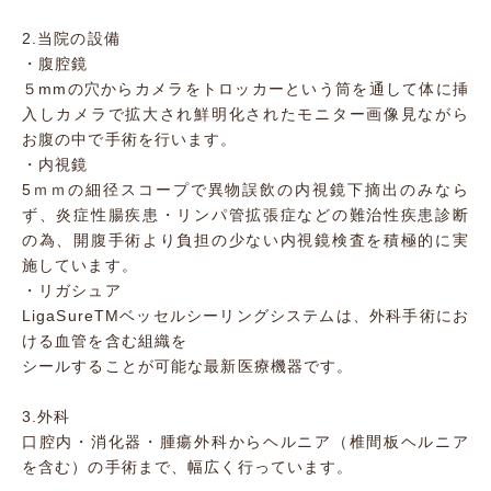
2.当院の設備
・腹腔鏡
５mmの穴からカメラをトロッカーという筒を通して体に挿
入しカメラで拡大され鮮明化されたモニター画像見ながら
お腹の中で手術を行います。
・内視鏡
5ｍｍの細径スコープで異物誤飲の内視鏡下摘出のみなら
ず、炎症性腸疾患・リンパ管拡張症などの難治性疾患診断
の為、開腹手術より負担の少ない内視鏡検査を積極的に実
施しています。
・リガシュア
LigaSureTMベッセルシーリングシステムは、外科手術にお
ける血管を含む組織を
シールすることが可能な最新医療機器です。
3.外科
口腔内・消化器・腫瘍外科からヘルニア（椎間板ヘルニア
を含む）の手術まで、幅広く行っています。