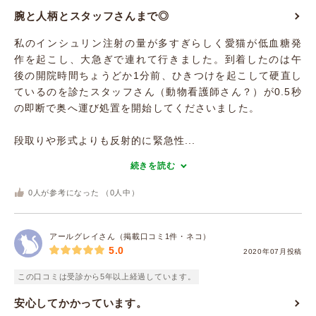
腕と人柄とスタッフさんまで◎
私のインシュリン注射の量が多すぎらしく愛猫が低血糖発
作を起こし、大急ぎで連れて行きました。到着したのは午
後の開院時間ちょうどか1分前、ひきつけを起こして硬直し
ているのを診たスタッフさん（動物看護師さん？）が0.5秒
の即断で奥へ運び処置を開始してくださいました。
段取りや形式よりも反射的に緊急性...
続きを読む
0
人が参考になった （
0
人中）
アールグレイさん（掲載口コミ1件・ネコ）
5.0
2020年07月投稿
この口コミは受診から5年以上経過しています。
安心してかかっています。