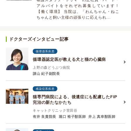
アルバイトをそれぞれ募集しています！
【働く環境】 当院は、「わんちゃん・ねこ
ちゃんと飼い主様の頑張りに応えられ...
ドクターズインタビュー記事
循環器系疾患
循環器認定医が教える犬と猫の心臓病
上野の森どうぶつ病院
諌山 紀子副院長
感染症系疾患
猫専門病院による、後遺症にも配慮したFIP
完治の新たなかたち
キャットクリニック世田谷
有井 良貴院長
堀口 裕子獣医師
井上 真幸獣医師