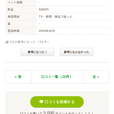
ペット保険
-
料金
5000円
来院理由
TV・新聞・雑誌で知った
薬
-
受診時期
2018年02月
2
人が参考になった （
3
人中）
参考になった！
参考にならなかった
« 前
口コミ一覧（12件）
次
»
口コミを投稿する
3,000
口コミを書いて
ポイント
をゲットしよう！