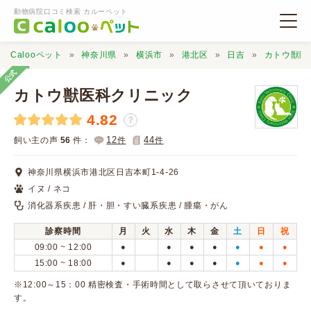
動物病院口コミ検索 カルーペット
Calooペット
神奈川県
横浜市
港北区
日吉
カトウ獣医
公式
カトウ獣医科クリニック
4.82
？
動物病院検索
12
44
飼い主の声
56
件：
件
件
神奈川県横浜市港北区日吉本町1-4-26
口コミ検索
イヌ / ネコ
消化器系疾患 / 肝・胆・すい臓系疾患 / 腫瘍・がん
Calooペットとは？
診察時間
月
火
水
木
金
土
日
祝
09:00 ~ 12:00
●
●
●
●
●
●
●
口コミ投稿
15:00 ~ 18:00
●
●
●
●
●
●
●
※12:00～15：00 精密検査・手術時間として取らさせて頂いておりま
す。