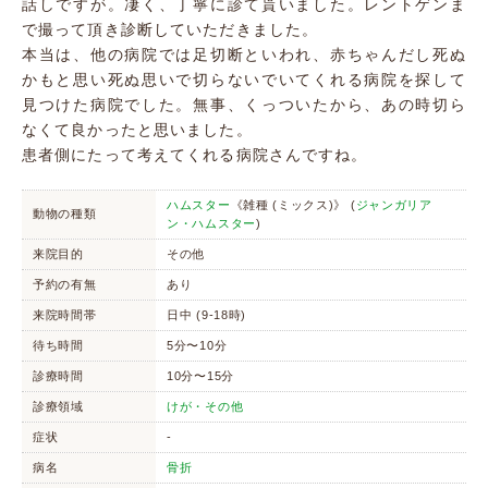
話しですが。凄く、丁寧に診て貰いました。レントゲンま
で撮って頂き診断していただきました。
本当は、他の病院では足切断といわれ、赤ちゃんだし死ぬ
かもと思い死ぬ思いで切らないでいてくれる病院を探して
見つけた病院でした。無事、くっついたから、あの時切ら
なくて良かったと思いました。
患者側にたって考えてくれる病院さんですね。
ハムスター
《雑種 (ミックス)》 (
ジャンガリア
動物の種類
ン・ハムスター
)
来院目的
その他
予約の有無
あり
来院時間帯
日中 (9-18時)
待ち時間
5分〜10分
診療時間
10分〜15分
診療領域
けが・その他
症状
-
病名
骨折