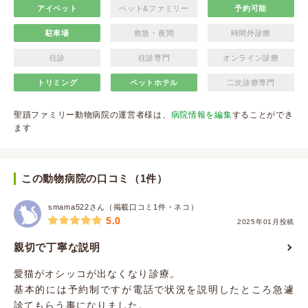
アイペット
ペット&ファミリー
予約可能
駐車場
救急・夜間
時間外診療
往診
往診専門
オンライン診療
トリミング
ペットホテル
二次診療専門
聖蹟ファミリー動物病院の運営者様は、
病院情報を編集
することができ
ます
この動物病院の口コミ（1件）
smama522さん（掲載口コミ1件・ネコ）
5.0
2025年01月投稿
親切で丁寧な説明
愛猫がオシッコが出なくなり診療。
基本的には予約制ですが電話で状況を説明したところ急遽
診てもらう事になりました。