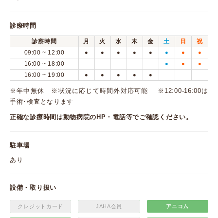
診療時間
診察時間
月
火
水
木
金
土
日
祝
09:00 ~ 12:00
●
●
●
●
●
●
●
●
16:00 ~ 18:00
●
●
●
16:00 ~ 19:00
●
●
●
●
●
※年中無休 ※状況に応じて時間外対応可能 ※12:00-16:00は
手術･検査となります
正確な診療時間は動物病院のHP・電話等でご確認ください。
駐車場
あり
設備・取り扱い
クレジットカード
JAHA会員
アニコム