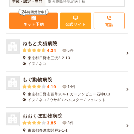
学位・認定・専門
獣医腫瘍科認定医 II種
ネット予約
公式サイト
電話
ねもと犬猫病院
4.34
5件
東京都日野市三沢3-2-13
イヌ / ネコ
もぐ動物病院
4.10
14件
東京都日野市百草204-1 ガーデンビュー石神D1F
イヌ / ネコ / ウサギ / ハムスター / フェレット
おおくぼ動物病院
3.85
3件
東京都多摩市関戸2-1-1