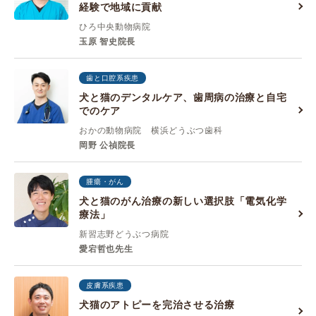
経験で地域に貢献
ひろ中央動物病院
玉原 智史院長
歯と口腔系疾患
犬と猫のデンタルケア、歯周病の治療と自宅
でのケア
おかの動物病院 横浜どうぶつ歯科
岡野 公禎院長
腫瘍・がん
犬と猫のがん治療の新しい選択肢「電気化学
療法」
新習志野どうぶつ病院
愛宕哲也先生
皮膚系疾患
犬猫のアトピーを完治させる治療