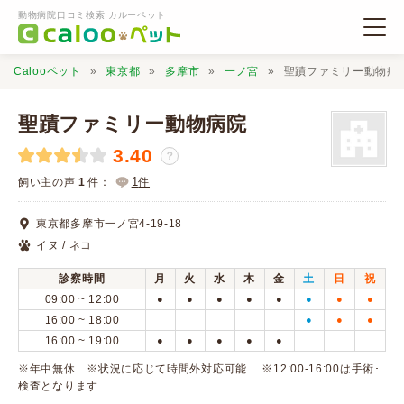
動物病院口コミ検索 カルーペット
Calooペット
東京都
多摩市
一ノ宮
聖蹟ファミリー動物病
聖蹟ファミリー動物病院
3.40
？
動物病院検索
1
飼い主の声
1
件：
件
東京都多摩市一ノ宮4-19-18
口コミ検索
イヌ / ネコ
診察時間
月
火
水
木
金
土
日
祝
Calooペットとは？
09:00 ~ 12:00
●
●
●
●
●
●
●
●
16:00 ~ 18:00
●
●
●
16:00 ~ 19:00
●
●
●
●
●
口コミ投稿
※年中無休 ※状況に応じて時間外対応可能 ※12:00-16:00は手術･
検査となります