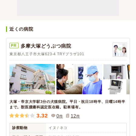
近くの病院
PR
多摩大塚どうぶつ病院
東京都八王子市大塚623-4 TRYプラザ101
大塚・帝京大学駅3分の犬猫病院。平日・祝日18時半、日曜14時半
まで。獣医腫瘍科認定医在籍。駐車場有。
3.32
0
12
件
件
診察動物
イヌ / ネコ