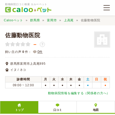
動物病院口コミ検索 カルーペット
Calooペット
群馬県
富岡市
上高尾
佐藤動物医院
佐藤動物医院
－
？
動物病院検索
0
飼い主の声
0
件：
件
群馬県富岡市上高尾895
口コミ検索
イヌ / ネコ
診察時間
月
火
水
木
金
土
日
祝
Calooペットとは？
09:00 ~ 12:00
●
●
●
●
●
●
●
動物病院情報を編集する（関係者の方へ）
口コミ投稿
トップ
口コミ
地図