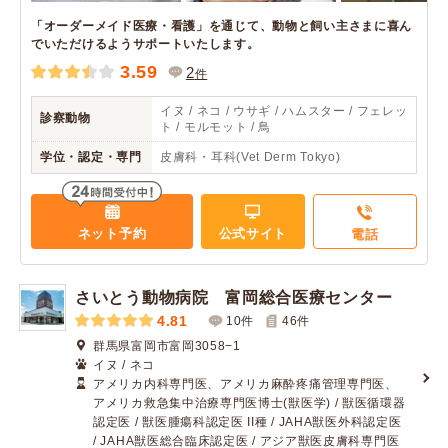
「オーダーメイド医療・看護」を通じて、動物と飼い主さまに喜ん
でいただけるようサポートいたします。
3.59
2
件
イヌ / ネコ / ウサギ / ハムスター / フェレッ
診察動物
ト / モルモット / 鳥
学位・認定・専門
皮膚科・耳科(Vet Derm Tokyo)
ネット予約
公式サイト
電話
さいとう動物病院 富岡総合医療センター
4.81
10件
46
件
群馬県富岡市富岡3058−1
イヌ / ネコ
アメリカ内科専門医、アメリカ麻酔疼痛管理専門医、
アメリカ救急集中治療専門医博士(獣医学) / 獣医循環器
認定医 / 獣医腫瘍科認定医 II種 / JAHA獣医外科認定医
/ JAHA獣医総合臨床認定医 / アジア獣医皮膚科専門医