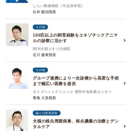
しらい動物病院（中志津本院）
白井 顕治院長
その他
100匹以上の飼育経験をエキゾチックアニマ
ルの診察に活かす
BEN犬猫エキゾの病院
石川 雅章院長
その他
グループ連携により一次診療から高度な手術
まで幅広い医療を提供
ダイゴペットクリニック 豊田中央医療センター
青島 大吾院長
歯と口腔系疾患
犬猫の根尖周囲病巣、根尖膿瘍の治療とデン
タルケア