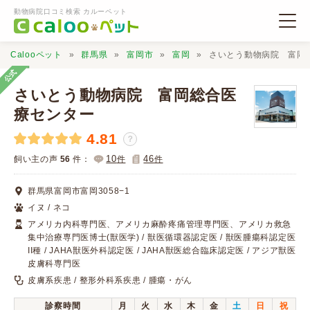
動物病院口コミ検索 カルーペット
Calooペット
群馬県
富岡市
富岡
さいとう動物病院 富岡
公式
さいとう動物病院 富岡総合医
療センター
4.81
動物病院検索
？
10
46
飼い主の声
56
件：
件
件
口コミ検索
群馬県富岡市富岡3058−1
イヌ / ネコ
Calooペットとは？
アメリカ内科専門医、アメリカ麻酔疼痛管理専門医、アメリカ救急
集中治療専門医博士(獣医学) / 獣医循環器認定医 / 獣医腫瘍科認定医
II種 / JAHA獣医外科認定医 / JAHA獣医総合臨床認定医 / アジア獣医
口コミ投稿
皮膚科専門医
皮膚系疾患 / 整形外科系疾患 / 腫瘍・がん
診察時間
月
火
水
木
金
土
日
祝