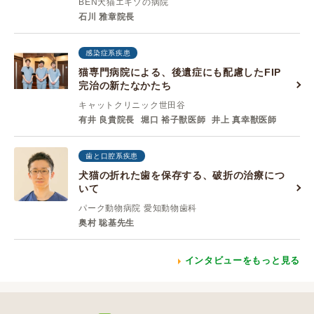
BEN犬猫エキゾの病院
石川 雅章院長
感染症系疾患
猫専門病院による、後遺症にも配慮したFIP
完治の新たなかたち
キャットクリニック世田谷
有井 良貴院長
堀口 裕子獣医師
井上 真幸獣医師
歯と口腔系疾患
犬猫の折れた歯を保存する、破折の治療につ
いて
パーク動物病院 愛知動物歯科
奥村 聡基先生
インタビューをもっと見る