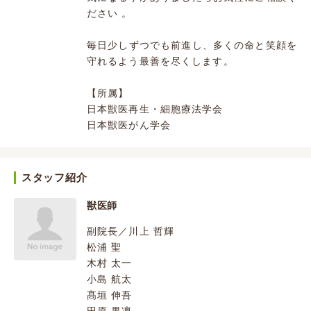
ださい 。
毎日少しずつでも前進し、多くの命と笑顔を
守れるよう最善を尽くします。
【所属】
日本獣医再生・細胞療法学会
日本獣医がん学会
スタッフ紹介
獣医師
副院長／川上 哲輝
松浦 聖
木村 太一
小島 航太
髙垣 伸吾