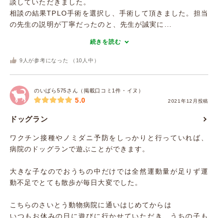
談していただきました。
相談の結果TPLO手術を選択し、手術して頂きました。担当
の先生の説明が丁寧だったのと、先生が誠実に...
続きを読む
9
人が参考になった （
10
人中）
のいばら575さん（掲載口コミ1件・イヌ）
5.0
2021年12月投稿
ドッグラン
ワクチン接種やノミダニ予防をしっかりと行っていれば、
病院のドッグランで遊ぶことができます。
大きな子なのでおうちの中だけでは全然運動量が足りず運
動不足でとても散歩が毎日大変でした。
こちらのさいとう動物病院に通いはじめてからは
いつもお休みの日に遊びに行かせていただき、うちの子も