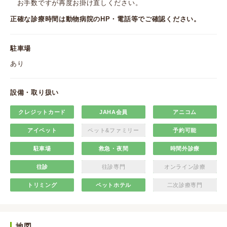
お手数ですが再度お掛け直しください。
正確な診療時間は動物病院のHP・電話等でご確認ください。
駐車場
あり
設備・取り扱い
クレジットカード
JAHA会員
アニコム
アイペット
ペット&ファミリー
予約可能
駐車場
救急・夜間
時間外診療
往診
往診専門
オンライン診療
トリミング
ペットホテル
二次診療専門
地図