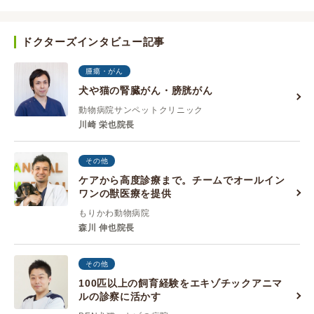
ドクターズインタビュー記事
腫瘍・がん
犬や猫の腎臓がん・膀胱がん
動物病院サンペットクリニック
川崎 栄也院長
その他
ケアから高度診療まで。チームでオールイン
ワンの獣医療を提供
もりかわ動物病院
森川 伸也院長
その他
100匹以上の飼育経験をエキゾチックアニマ
ルの診察に活かす