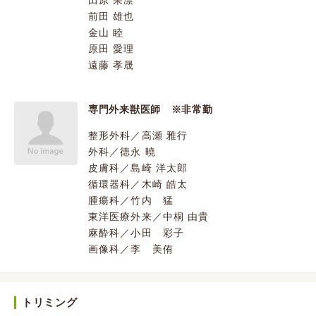
田原 果凛
前田 雄也
金山 睦
原田 愛理
遠藤 孝晟
専門外来獣医師 ※非常勤
整形外科／高瀬 雅行
外科／徳永 曉
皮膚科／島崎 洋太郎
循環器科／木崎 皓太
腫瘍科／竹内 猛
東洋医療外来／中桐 由貴
麻酔科／小田 彩子
画像科／李 美侑
トリミング