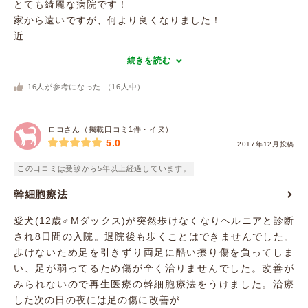
とても綺麗な病院です！
家から遠いですが、何より良くなりました！
近...
続きを読む
16
人が参考になった （
16
人中）
ロコさん（掲載口コミ1件・イヌ）
5.0
2017年12月投稿
この口コミは受診から5年以上経過しています。
幹細胞療法
愛犬(12歳♂Mダックス)が突然歩けなくなりヘルニアと診断
され8日間の入院。退院後も歩くことはできませんでした。
歩けないため足を引きずり両足に酷い擦り傷を負ってしま
い、足が弱ってるため傷が全く治りませんでした。改善が
みられないので再生医療の幹細胞療法をうけました。治療
した次の日の夜には足の傷に改善が...