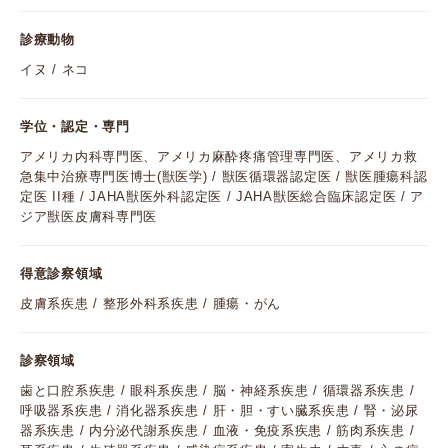
診療動物
イヌ / ネコ
学位・認定・専門
アメリカ内科専門医、アメリカ麻酔疼痛管理専門医、アメリカ救
急集中治療専門医博士(獣医学) / 獣医循環器認定医 / 獣医腫瘍科認
定医 II種 / JAHA獣医外科認定医 / JAHA獣医総合臨床認定医 / ア
ジア獣医皮膚科専門医
得意診察領域
皮膚系疾患 / 整形外科系疾患 / 腫瘍・がん
診察領域
歯と口腔系疾患 / 眼科系疾患 / 脳・神経系疾患 / 循環器系疾患 /
呼吸器系疾患 / 消化器系疾患 / 肝・胆・すい臓系疾患 / 腎・泌尿
器系疾患 / 内分泌代謝系疾患 / 血液・免疫系疾患 / 筋肉系疾患 /