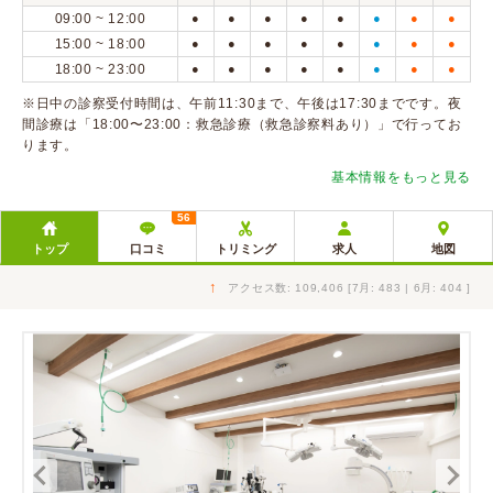
09:00 ~ 12:00
●
●
●
●
●
●
●
●
15:00 ~ 18:00
●
●
●
●
●
●
●
●
18:00 ~ 23:00
●
●
●
●
●
●
●
●
※日中の診察受付時間は、午前11:30まで、午後は17:30までです。夜
間診療は「18:00〜23:00：救急診療（救急診察料あり）」で行ってお
ります。
基本情報をもっと見る
56
トップ
口コミ
トリミング
求人
地図
↑
アクセス数: 109,406 [7月: 483 | 6月: 404 ]