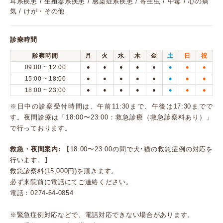
耳系疾患 / 生殖器系疾患 / 感染症系疾患 / 寄生虫 / 中毒 / 心の病
気 / けが・その他
診療時間
診察時間
月
火
水
木
金
土
日
祝
09:00 ~ 12:00
●
●
●
●
●
●
●
●
15:00 ~ 18:00
●
●
●
●
●
●
●
●
18:00 ~ 23:00
●
●
●
●
●
●
●
●
※日中の診察受付時間は、午前11:30まで、午後は17:30までで
す。夜間診療は「18:00〜23:00：救急診療（救急診察料あり）」
で行っております。
救急・夜間案内:
【18:00〜23:00の間で犬･猫の救急症例の対応を
行います。】
救急診察料(15,000円)を頂きます。
必ず来院前に電話にてご連絡ください。
電話：0274-64-0854
※緊急症例対応などで、電話対応できない場合があります。