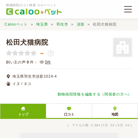
動物病院口コミ検索 カルーペット
Calooペット
埼玉県
羽生市
須影
松田犬猫病院
松田犬猫病院
－
？
動物病院検索
0
飼い主の声
0
件：
件
埼玉県羽生市須影1024-4
口コミ検索
イヌ / ネコ
動物病院情報を編集する（関係者の方へ）
Calooペットとは？
トップ
口コミ
地図
口コミ投稿
↓
アクセス数: 2,584 [7月: 30 | 6月: 44 ]