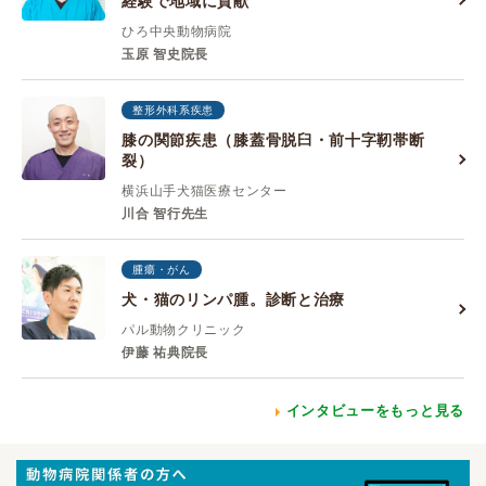
経験で地域に貢献
ひろ中央動物病院
玉原 智史院長
整形外科系疾患
膝の関節疾患（膝蓋骨脱臼・前十字靭帯断
裂）
横浜山手犬猫医療センター
川合 智行先生
腫瘍・がん
犬・猫のリンパ腫。診断と治療
パル動物クリニック
伊藤 祐典院長
インタビューをもっと見る