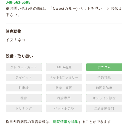
048-563-5699
※お問い合わせの際は、「Caloo(カルー) ペットを見た」とお伝え
下さい。
診療動物
イヌ / ネコ
設備・取り扱い
クレジットカード
JAHA会員
アニコム
アイペット
ペット&ファミリー
予約可能
駐車場
救急・夜間
時間外診療
往診
往診専門
オンライン診療
トリミング
ペットホテル
二次診療専門
松田犬猫病院の運営者様は、
病院情報を編集
することができます