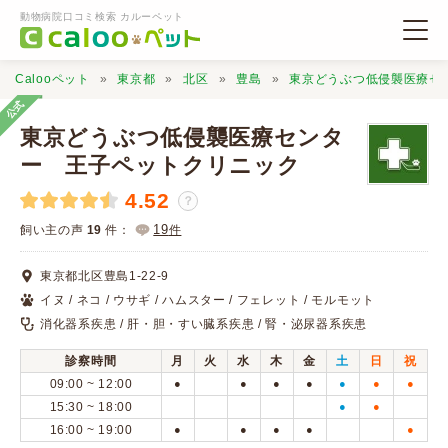
動物病院口コミ検索 カルーペット
Calooペット
東京都
北区
豊島
東京どうぶつ低侵襲医療セ
公式
東京どうぶつ低侵襲医療センタ
ー 王子ペットクリニック
4.52
動物病院検索
？
19
飼い主の声
19
件：
件
口コミ検索
東京都北区豊島1-22-9
イヌ / ネコ / ウサギ / ハムスター / フェレット / モルモット
Calooペットとは？
消化器系疾患 / 肝・胆・すい臓系疾患 / 腎・泌尿器系疾患
診察時間
月
火
水
木
金
土
日
祝
口コミ投稿
09:00 ~ 12:00
●
●
●
●
●
●
●
15:30 ~ 18:00
●
●
16:00 ~ 19:00
●
●
●
●
●