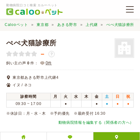
動物病院口コミ検索 カルーペット
Calooペット
東京都
あきる野市
上代継
ぺぺ犬猫診療所
ぺぺ犬猫診療所
－
？
動物病院検索
0
飼い主の声
0
件：
件
東京都あきる野市上代継4
口コミ検索
イヌ / ネコ
診察時間
月
火
水
木
金
土
日
祝
Calooペットとは？
09:30 ~ 17:00
●
●
●
●
●
※休診日：月・水・木 ※予約優先 ※最終受付 16:30
口コミ投稿
動物病院情報を編集する（関係者の方へ）