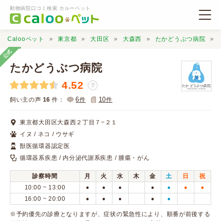
動物病院口コミ検索 カルーペット
Calooペット
東京都
大田区
大森西
たかどうぶつ病院
公式
たかどうぶつ病院
4.52
？
動物病院検索
6
10
飼い主の声
16
件：
件
件
東京都大田区大森西２丁目７−２１
口コミ検索
イヌ / ネコ / ウサギ
獣医循環器認定医
Calooペットとは？
循環器系疾患 / 内分泌代謝系疾患 / 腫瘍・がん
診察時間
月
火
水
木
金
土
日
祝
口コミ投稿
10:00 ~ 13:00
●
●
●
●
●
●
●
16:00 ~ 20:00
●
●
●
●
●
※予約優先の診療となりますが、症状の緊急性により、順番が前後する