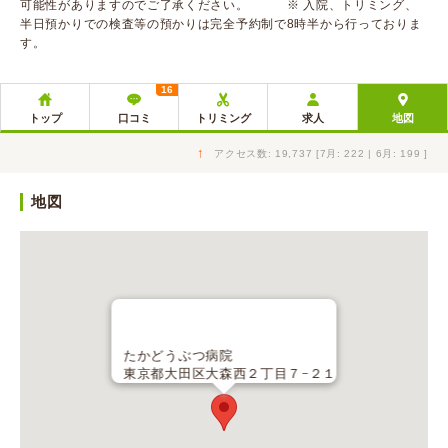
可能性がありますのでご了承ください。 ※ 入院、トリミング、
半日預かりでの検査等の預かりは完全予約制で8時半から行っておりま
す。
16
トップ
口コミ
トリミング
求人
地図
↑
アクセス数: 19,737 [7月: 222 | 6月: 199 ]
地図
たかどうぶつ病院
東京都大田区大森西２丁目７−２１