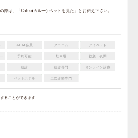
の際は、「Caloo(カルー) ペットを見た」とお伝え下さい。
ド
JAHA会員
アニコム
アイペット
ー
予約可能
駐車場
救急・夜間
往診
往診専門
オンライン診療
ペットホテル
二次診療専門
集
することができます
）