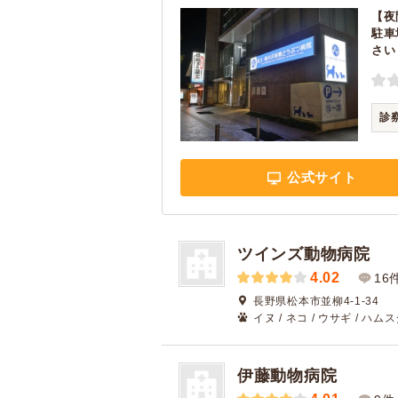
【夜
駐車
さい
診
公式サイト
ツインズ動物病院
4.02
16
長野県松本市並柳4-1-34
イヌ / ネコ / ウサギ / ハムス
伊藤動物病院