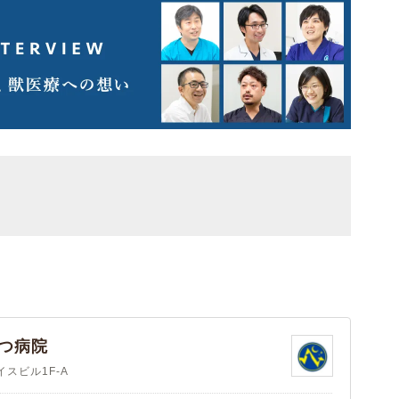
つ病院
スビル1F-A