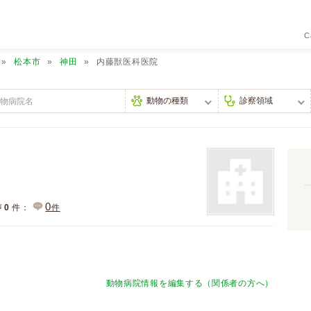
C
松本市
神田
内藤獣医科医院
0
声
0
件：
件
動物病院情報を編集する（関係者の方へ）