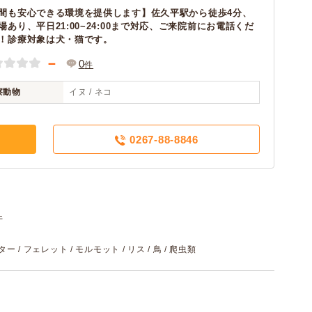
間も安心できる環境を提供します】佐久平駅から徒歩4分、
場あり、平日21:00~24:00まで対応、ご来院前にお電話くだ
！診療対象は犬・猫です。
－
0
件
察動物
イヌ / ネコ
0267-88-8846
件
ター / フェレット / モルモット / リス / 鳥 / 爬虫類