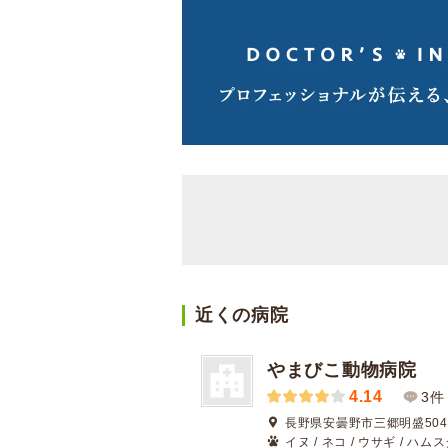
近くの病院
やまびこ動物病院
4.14
3件
長野県安曇野市三郷明盛5040
イヌ / ネコ / ウサギ / ハム