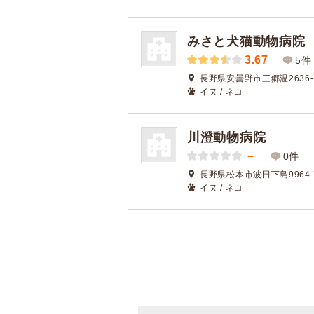
みさと犬猫動物病院
3.67
5件
長野県安曇野市三郷温2636-
イヌ / ネコ
川澄動物病院
－
0件
長野県松本市波田下島9964-
イヌ / ネコ