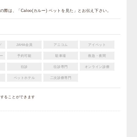
の際は、「Caloo(カルー) ペットを見た」とお伝え下さい。
ド
JAHA会員
アニコム
アイペット
ー
予約可能
駐車場
救急・夜間
往診
往診専門
オンライン診療
ペットホテル
二次診療専門
集
することができます
）