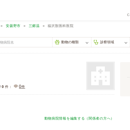
C
安曇野市
三郷温
福沢獣医科医院
0
声
0
件：
件
動物病院情報を編集する（関係者の方へ）