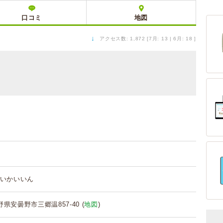
口コミ
地図
↓
アクセス数: 1,872 [7月: 13 | 6月: 18 ]
いかいいん
長野県安曇野市三郷温857-40 (
地図
)